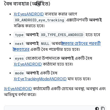
বৈধ ব্যবহার (অন্তর্নিহিত)
XrEyesANDROID
ব্যবহার করার আগে
XR_ANDROID_eye_tracking
এক্সটেনশনটি
অবশ্যই
সক্রিয় করতে হবে।
type
অবশ্যই
XR_TYPE_EYES_ANDROID
হতে হবে
next
অবশ্যই
NULL
অথবা
স্ট্রাকচার চেইনের পরবর্তী
স্ট্রাকচারের
একটি বৈধ পয়েন্টার হতে হবে।
eyes
যেকোনো উপাদানকে
অবশ্যই
একটি বৈধ
XrEyeANDROID
কাঠামো হতে হবে।
mode
অবশ্যই
একটি বৈধ
XrEyeTrackingModeANDROID
মান হতে হবে।
XrEyeANDROID
কাঠামোটি একটি চোখের অবস্থা, অবস্থান এবং
অভিমুখ বর্ণনা করে।