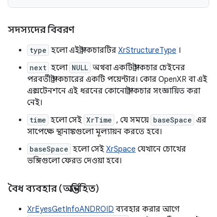
সদস্যদের বিবরণ
type
হলো এই স্ট্রাকচারটির
XrStructureType
।
next
হলো
NULL
অথবা একটি স্ট্রাকচার চেইনের
পরবর্তী স্ট্রাকচারের একটি পয়েন্টার। কোর OpenXR বা এই
এক্সটেনশনে এই ধরনের কোনো স্ট্রাকচার সংজ্ঞায়িত করা
নেই।
time
হলো সেই
XrTime
, যে সময়ে
baseSpace
এর
সাপেক্ষে স্থানাঙ্কগুলো মূল্যায়ন করতে হবে।
baseSpace
হলো সেই
XrSpace
যেখানে চোখের
ভঙ্গিগুলো ফেরত দেওয়া হবে।
বৈধ ব্যবহার (অন্তর্নিহিত)
XrEyesGetInfoANDROID
ব্যবহার করার আগে