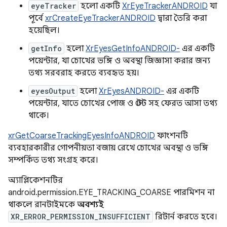
eyeTracker
হলো একটি
XrEyeTrackerANDROID
যা
পূর্বে
xrCreateEyeTrackerANDROID
দ্বারা তৈরি করা
হয়েছিল।
getInfo
হলো
XrEyesGetInfoANDROID-
এর একটি
পয়েন্টার, যা চোখের ভঙ্গি ও অবস্থা জিজ্ঞাসা করার জন্য
তথ্য সরবরাহ করতে ব্যবহৃত হয়।
eyesOutput
হলো
XrEyesANDROID-
এর একটি
পয়েন্টার, যাতে চোখের পোজ ও স্টেট সহ ফেরত আসা তথ্য
থাকে।
xrGetCoarseTrackingEyesInfoANDROID
ফাংশনটি
ব্যবহারকারীর গোপনীয়তা বজায় রেখে চোখের অবস্থা ও ভঙ্গি
সম্পর্কিত তথ্য সংগ্রহ করে।
অ্যাপ্লিকেশনটির
android.permission.EYE_TRACKING_COARSE পারমিশন না
থাকলে রানটাইমকে
অবশ্যই
XR_ERROR_PERMISSION_INSUFFICIENT
রিটার্ন করতে হবে।