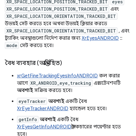
XR_SPACE_LOCATION_POSITION_TRACKED_BIT
eyes
XR_SPACE_LOCATION_POSITION_TRACKED_BIT
এবং
XR_SPACE_LOCATION_ORIENTATION_TRACKED_BIT
উভয়ই সেট করতে হবে অথবা উভয়ই ক্লিয়ার করতে
XR_SPACE_LOCATION_ORIENTATION_TRACKED_BIT
, এবং
ট্র্যাকিং অবস্থাগুলো নির্দেশ করার জন্য
XrEyesANDROID
::
mode
সেট করতে হবে।
বৈধ ব্যবহার (অন্তর্নিহিত)
xrGetFineTrackingEyesInfoANDROID
কল করার
আগে
XR_ANDROID_eye_tracking
এক্সটেনশনটি
অবশ্যই
সক্রিয় করতে হবে।
eyeTracker
অবশ্যই
একটি বৈধ
XrEyeTrackerANDROID
হ্যান্ডেল হতে হবে।
getInfo
অবশ্যই
একটি বৈধ
XrEyesGetInfoANDROID
স্ট্রাকচারের পয়েন্টার হতে
হবে।