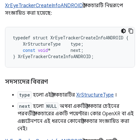
XrEyeTrackerCreateInfoANDROID
স্ট্রাকচারটি নিম্নরূপে
সংজ্ঞায়িত করা হয়েছে:
typedef
struct
XrEyeTrackerCreateInfoANDROID
{
XrStructureType
type
;
const
void
*
next
;
}
XrEyeTrackerCreateInfoANDROID
;
সদস্যদের বিবরণ
type
হলো এই স্ট্রাকচারটির
XrStructureType
।
next
হলো
NULL
অথবা একটি স্ট্রাকচার চেইনের
পরবর্তী স্ট্রাকচারের একটি পয়েন্টার। কোর OpenXR বা এই
এক্সটেনশনে এই ধরনের কোনো স্ট্রাকচার সংজ্ঞায়িত করা
নেই।