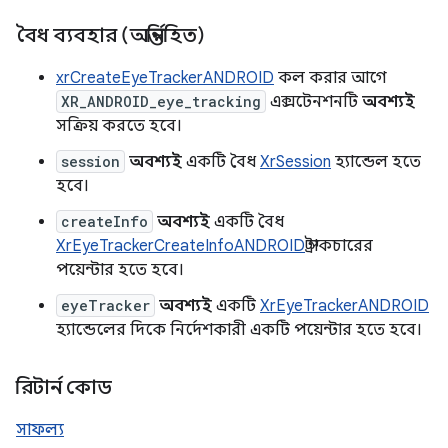
বৈধ ব্যবহার (অন্তর্নিহিত)
xrCreateEyeTrackerANDROID
কল করার আগে
XR_ANDROID_eye_tracking
এক্সটেনশনটি
অবশ্যই
সক্রিয় করতে হবে।
session
অবশ্যই
একটি বৈধ
XrSession
হ্যান্ডেল হতে
হবে।
createInfo
অবশ্যই
একটি বৈধ
XrEyeTrackerCreateInfoANDROID
স্ট্রাকচারের
পয়েন্টার হতে হবে।
eyeTracker
অবশ্যই
একটি
XrEyeTrackerANDROID
হ্যান্ডেলের দিকে নির্দেশকারী একটি পয়েন্টার হতে হবে।
রিটার্ন কোড
সাফল্য