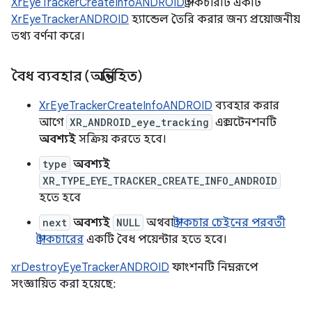
XrEyeTrackerCreateInfoANDROID
স্ট্রাকচারটি একটি
XrEyeTrackerANDROID
হ্যান্ডেল তৈরি করার জন্য প্রয়োজনীয়
তথ্য বর্ণনা করে।
বৈধ ব্যবহার (অন্তর্নিহিত)
XrEyeTrackerCreateInfoANDROID
ব্যবহার করার
আগে
XR_ANDROID_eye_tracking
এক্সটেনশনটি
অবশ্যই
সক্রিয় করতে হবে।
type
অবশ্যই
XR_TYPE_EYE_TRACKER_CREATE_INFO_ANDROID
হতে হবে
next
অবশ্যই
NULL
অথবা
স্ট্রাকচার চেইনের পরবর্তী
স্ট্রাকচারের
একটি বৈধ পয়েন্টার হতে হবে।
xrDestroyEyeTrackerANDROID
ফাংশনটি নিম্নরূপে
সংজ্ঞায়িত করা হয়েছে: