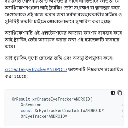
ব্যক্তিগত গোপনীয়তা ও অখণ্ডতার সাথে ঘনিষ্ঠভাবে জড়িত। যে
অ্যাপ্লিকেশনগুলো আই ট্র্যাকিং ডেটা সংরক্ষণ বা স্থানান্তর করে,
সেগুলোকে এই কাজ করার জন্য সর্বদা ব্যবহারকারীর সক্রিয় ও
সুনির্দিষ্ট সম্মতি চাইতে জোরালোভাবে সুপারিশ করা হচ্ছে।
অ্যাপ্লিকেশনটি এই এক্সটেনশনের অন্যান্য ফাংশন ব্যবহার করে
আই ট্র্যাকিং ডেটা অ্যাক্সেস করার জন্য এই হ্যান্ডেলটি ব্যবহার
করে।
আই ট্র্যাকিং দৃশ্যে চোখের ভঙ্গি এবং অবস্থা উপস্থাপন করে।
xrCreateEyeTrackerANDROID
ফাংশনটি নিম্নরূপে সংজ্ঞায়িত
করা হয়েছে:
XrResult
xrCreateEyeTrackerANDROID
(
XrSession
se
const
XrEyeTrackerCreateInfoANDROID
*
cr
XrEyeTrackerANDROID
*
ey