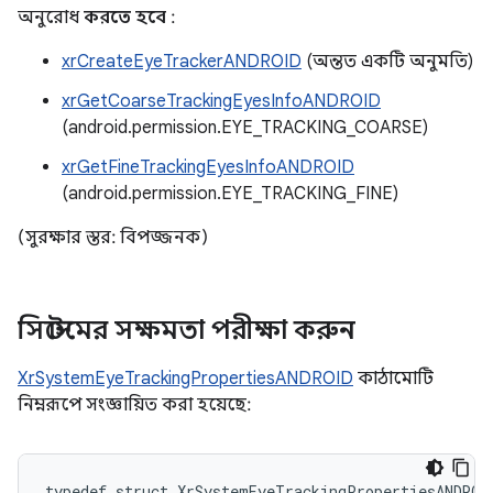
অনুরোধ
করতে হবে
:
xrCreateEyeTrackerANDROID
(অন্তত একটি অনুমতি)
xrGetCoarseTrackingEyesInfoANDROID
(android.permission.EYE_TRACKING_COARSE)
xrGetFineTrackingEyesInfoANDROID
(android.permission.EYE_TRACKING_FINE)
(সুরক্ষার স্তর: বিপজ্জনক)
সিস্টেমের সক্ষমতা পরীক্ষা করুন
XrSystemEyeTrackingPropertiesANDROID
কাঠামোটি
নিম্নরূপে সংজ্ঞায়িত করা হয়েছে:
typedef
struct
XrSystemEyeTrackingPropertiesANDROI