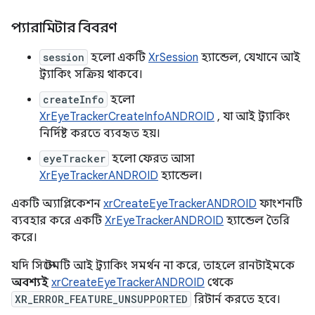
প্যারামিটার বিবরণ
session
হলো একটি
XrSession
হ্যান্ডেল, যেখানে আই
ট্র্যাকিং সক্রিয় থাকবে।
createInfo
হলো
XrEyeTrackerCreateInfoANDROID
, যা আই ট্র্যাকিং
নির্দিষ্ট করতে ব্যবহৃত হয়।
eyeTracker
হলো ফেরত আসা
XrEyeTrackerANDROID
হ্যান্ডেল।
একটি অ্যাপ্লিকেশন
xrCreateEyeTrackerANDROID
ফাংশনটি
ব্যবহার করে একটি
XrEyeTrackerANDROID
হ্যান্ডেল তৈরি
করে।
যদি সিস্টেমটি আই ট্র্যাকিং সমর্থন না করে, তাহলে রানটাইমকে
অবশ্যই
xrCreateEyeTrackerANDROID
থেকে
XR_ERROR_FEATURE_UNSUPPORTED
রিটার্ন করতে হবে।