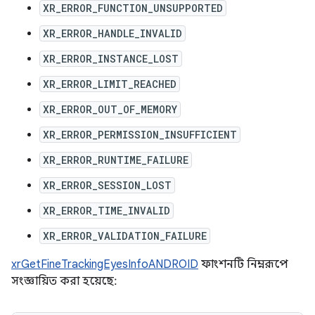
XR_ERROR_FUNCTION_UNSUPPORTED
XR_ERROR_HANDLE_INVALID
XR_ERROR_INSTANCE_LOST
XR_ERROR_LIMIT_REACHED
XR_ERROR_OUT_OF_MEMORY
XR_ERROR_PERMISSION_INSUFFICIENT
XR_ERROR_RUNTIME_FAILURE
XR_ERROR_SESSION_LOST
XR_ERROR_TIME_INVALID
XR_ERROR_VALIDATION_FAILURE
xrGetFineTrackingEyesInfoANDROID
ফাংশনটি নিম্নরূপে
সংজ্ঞায়িত করা হয়েছে: