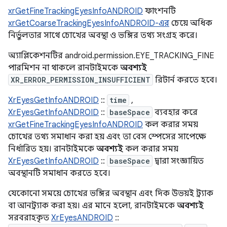
xrGetFineTrackingEyesInfoANDROID
ফাংশনটি
xrGetCoarseTrackingEyesInfoANDROID-এর
চেয়ে অধিক
নির্ভুলতার সাথে চোখের অবস্থা ও ভঙ্গির তথ্য সংগ্রহ করে।
অ্যাপ্লিকেশনটির android.permission.EYE_TRACKING_FINE
পারমিশন না থাকলে রানটাইমকে
অবশ্যই
XR_ERROR_PERMISSION_INSUFFICIENT
রিটার্ন করতে হবে।
XrEyesGetInfoANDROID
::
time
,
XrEyesGetInfoANDROID
::
baseSpace
ব্যবহার করে
xrGetFineTrackingEyesInfoANDROID
কল করার সময়
চোখের তথ্য সমাধান করা হয় এবং তা বেস স্পেসের সাপেক্ষে
নির্ধারিত হয়। রানটাইমকে
অবশ্যই
কল করার সময়
XrEyesGetInfoANDROID
::
baseSpace
দ্বারা সংজ্ঞায়িত
অবস্থানটি সমাধান করতে হবে।
যেকোনো সময়ে চোখের ভঙ্গির অবস্থান এবং দিক উভয়ই ট্র্যাক
বা আনট্র্যাক করা হয়। এর মানে হলো, রানটাইমকে
অবশ্যই
সরবরাহকৃত
XrEyesANDROID
::