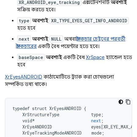
XR_ANDROID_eye_tracking
এক্সটেনশনটি
অবশ্যই
সক্রিয় করতে হবে।
type
অবশ্যই
XR_TYPE_EYES_GET_INFO_ANDROID
হতে হবে
next
অবশ্যই
NULL
অথবা
স্ট্রাকচার চেইনের পরবর্তী
স্ট্রাকচারের
একটি বৈধ পয়েন্টার হতে হবে।
baseSpace
অবশ্যই
একটি বৈধ
XrSpace
হ্যান্ডেল হতে
হবে
XrEyesANDROID
কাঠামোটিতে ট্র্যাক করা চোখগুলো
সম্পর্কিত তথ্য থাকে।
typedef
struct
XrEyesANDROID
{
XrStructureType
type
;
void
*
next
;
XrEyeANDROID
eyes
[
XR_EYE_MAX_AN
XrEyeTrackingModeANDROID
mode
;