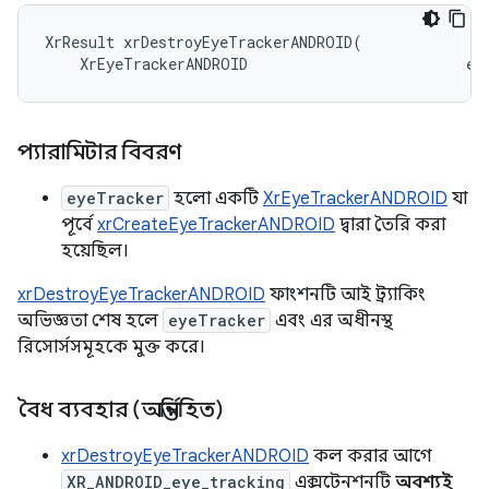
XrResult xrDestroyEyeTrackerANDROID(

প্যারামিটার বিবরণ
eyeTracker
হলো একটি
XrEyeTrackerANDROID
যা
পূর্বে
xrCreateEyeTrackerANDROID
দ্বারা তৈরি করা
হয়েছিল।
xrDestroyEyeTrackerANDROID
ফাংশনটি আই ট্র্যাকিং
অভিজ্ঞতা শেষ হলে
eyeTracker
এবং এর অধীনস্থ
রিসোর্সসমূহকে মুক্ত করে।
বৈধ ব্যবহার (অন্তর্নিহিত)
xrDestroyEyeTrackerANDROID
কল করার আগে
XR_ANDROID_eye_tracking
এক্সটেনশনটি
অবশ্যই