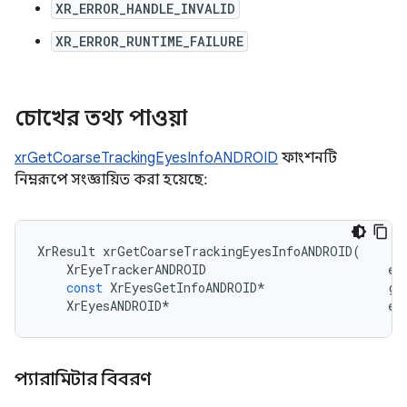
XR_ERROR_HANDLE_INVALID
XR_ERROR_RUNTIME_FAILURE
চোখের তথ্য পাওয়া
xrGetCoarseTrackingEyesInfoANDROID
ফাংশনটি
নিম্নরূপে সংজ্ঞায়িত করা হয়েছে:
XrResult
xrGetCoarseTrackingEyesInfoANDROID
(
XrEyeTrackerANDROID
ey
const
XrEyesGetInfoANDROID
*
ge
XrEyesANDROID
*
ey
প্যারামিটার বিবরণ