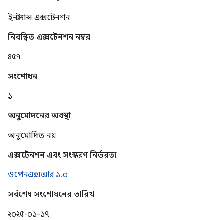
ইনস্ট্যান্স এক্সটেনশন
নিবন্ধিত এক্সটেনশন নম্বর
৪৫৭
সংশোধন
১
অনুমোদনের অবস্থা
অনুমোদিত নয়
এক্সটেনশন এবং সংস্করণ নির্ভরতা
ওপেনএক্সআর ১.০
সর্বশেষ সংশোধনের তারিখ
২০২৫-০১-১৭