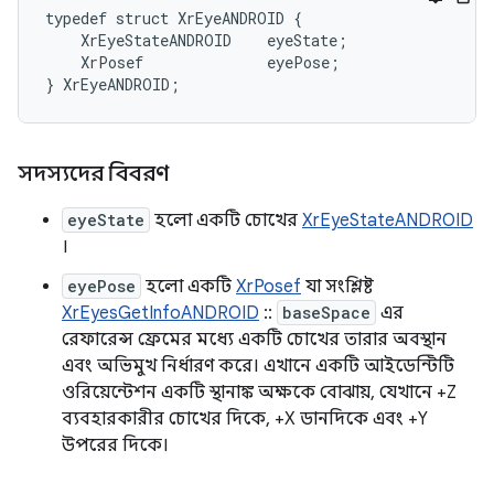
typedef
struct
XrEyeANDROID
{
XrEyeStateANDROID
eyeState
;
XrPosef
eyePose
;
}
XrEyeANDROID
;
সদস্যদের বিবরণ
eyeState
হলো একটি চোখের
XrEyeStateANDROID
।
eyePose
হলো একটি
XrPosef
যা সংশ্লিষ্ট
XrEyesGetInfoANDROID
::
baseSpace
এর
রেফারেন্স ফ্রেমের মধ্যে একটি চোখের তারার অবস্থান
এবং অভিমুখ নির্ধারণ করে। এখানে একটি আইডেন্টিটি
ওরিয়েন্টেশন একটি স্থানাঙ্ক অক্ষকে বোঝায়, যেখানে +Z
ব্যবহারকারীর চোখের দিকে, +X ডানদিকে এবং +Y
উপরের দিকে।