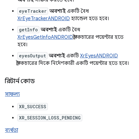
অবশ্যই
সক্রিয় করতে হবে।
eyeTracker
অবশ্যই
একটি বৈধ
XrEyeTrackerANDROID
হ্যান্ডেল হতে হবে।
getInfo
অবশ্যই
একটি বৈধ
XrEyesGetInfoANDROID
স্ট্রাকচারের পয়েন্টার হতে
হবে।
eyesOutput
অবশ্যই
একটি
XrEyesANDROID
স্ট্রাকচারের দিকে নির্দেশকারী একটি পয়েন্টার হতে হবে।
রিটার্ন কোড
সাফল্য
XR_SUCCESS
XR_SESSION_LOSS_PENDING
ব্যর্থতা