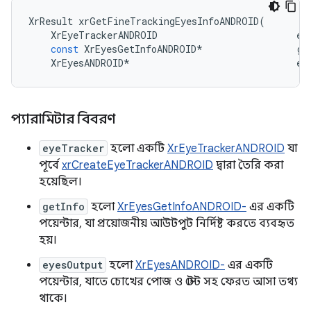
XrResult
xrGetFineTrackingEyesInfoANDROID
(
XrEyeTrackerANDROID
ey
const
XrEyesGetInfoANDROID
*
ge
XrEyesANDROID
*
ey
প্যারামিটার বিবরণ
eyeTracker
হলো একটি
XrEyeTrackerANDROID
যা
পূর্বে
xrCreateEyeTrackerANDROID
দ্বারা তৈরি করা
হয়েছিল।
getInfo
হলো
XrEyesGetInfoANDROID-
এর একটি
পয়েন্টার, যা প্রয়োজনীয় আউটপুট নির্দিষ্ট করতে ব্যবহৃত
হয়।
eyesOutput
হলো
XrEyesANDROID-
এর একটি
পয়েন্টার, যাতে চোখের পোজ ও স্টেট সহ ফেরত আসা তথ্য
থাকে।