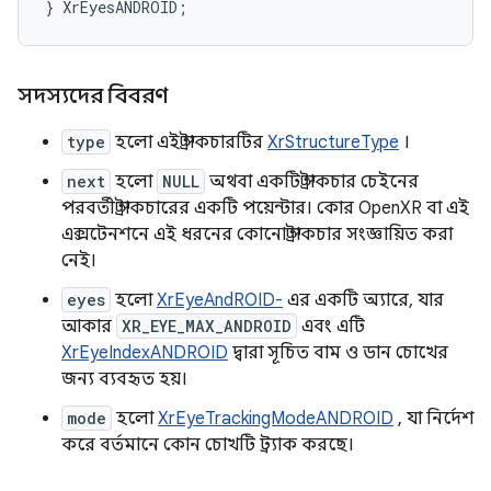
}
XrEyesANDROID
;
সদস্যদের বিবরণ
type
হলো এই স্ট্রাকচারটির
XrStructureType
।
next
হলো
NULL
অথবা একটি স্ট্রাকচার চেইনের
পরবর্তী স্ট্রাকচারের একটি পয়েন্টার। কোর OpenXR বা এই
এক্সটেনশনে এই ধরনের কোনো স্ট্রাকচার সংজ্ঞায়িত করা
নেই।
eyes
হলো
XrEyeAndROID-
এর একটি অ্যারে, যার
আকার
XR_EYE_MAX_ANDROID
এবং এটি
XrEyeIndexANDROID
দ্বারা সূচিত বাম ও ডান চোখের
জন্য ব্যবহৃত হয়।
mode
হলো
XrEyeTrackingModeANDROID
, যা নির্দেশ
করে বর্তমানে কোন চোখটি ট্র্যাক করছে।