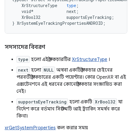
XrStructureType
type
;
void
*
next
;
XrBool32
supportsEyeTracking
;
}
XrSystemEyeTrackingPropertiesANDROID
;
সদস্যদের বিবরণ
type
হলো এই স্ট্রাকচারটির
XrStructureType
।
next
হলো
NULL
অথবা একটি স্ট্রাকচার চেইনের
পরবর্তী স্ট্রাকচারের একটি পয়েন্টার। কোর OpenXR বা এই
এক্সটেনশনে এই ধরনের কোনো স্ট্রাকচার সংজ্ঞায়িত করা
নেই।
supportsEyeTracking
হলো একটি
XrBool32
যা
নির্দেশ করে বর্তমান সিস্টেমটি আই ট্র্যাকিং সমর্থন করে
কিনা।
xrGetSystemProperties
কল করার সময়