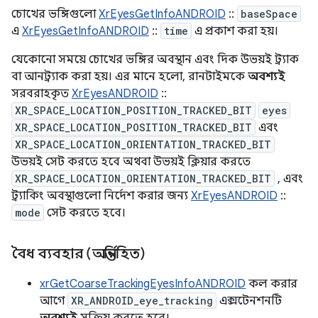
চোখের ভঙ্গিগুলো
XrEyesGetInfoANDROID
::
baseSpace
এ
XrEyesGetInfoANDROID
::
time
এ প্রকাশ করা হয়।
যেকোনো সময়ে চোখের ভঙ্গির অবস্থান এবং দিক উভয়ই ট্র্যাক
বা আনট্র্যাক করা হয়। এর মানে হলো, রানটাইমকে
অবশ্যই
সরবরাহকৃত
XrEyesANDROID
::
XR_SPACE_LOCATION_POSITION_TRACKED_BIT
eyes
XR_SPACE_LOCATION_POSITION_TRACKED_BIT
এবং
XR_SPACE_LOCATION_ORIENTATION_TRACKED_BIT
উভয়ই সেট করতে হবে অথবা উভয়ই ক্লিয়ার করতে
XR_SPACE_LOCATION_ORIENTATION_TRACKED_BIT
, এবং
ট্র্যাকিং অবস্থাগুলো নির্দেশ করার জন্য
XrEyesANDROID
::
mode
সেট করতে হবে।
বৈধ ব্যবহার (অন্তর্নিহিত)
xrGetCoarseTrackingEyesInfoANDROID
কল করার
আগে
XR_ANDROID_eye_tracking
এক্সটেনশনটি