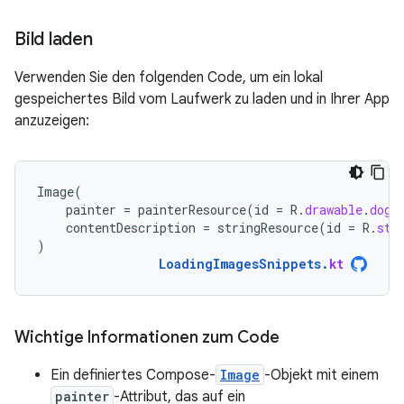
Bild laden
Verwenden Sie den folgenden Code, um ein lokal
gespeichertes Bild vom Laufwerk zu laden und in Ihrer App
anzuzeigen:
Image
(
painter
=
painterResource
(
id
=
R
.
drawable
.
dog
)
contentDescription
=
stringResource
(
id
=
R
.
str
)
LoadingImagesSnippets
.
kt
Wichtige Informationen zum Code
Ein definiertes Compose-
Image
-Objekt mit einem
painter
-Attribut, das auf ein