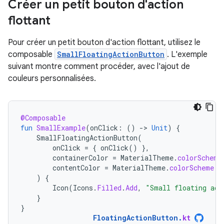
Créer un petit bouton d'action
flottant
Pour créer un petit bouton d'action flottant, utilisez le
composable
SmallFloatingActionButton
. L'exemple
suivant montre comment procéder, avec l'ajout de
couleurs personnalisées.
@Composable
fun
SmallExample
(
onClick
:
()
-
>
Unit
)
{
SmallFloatingActionButton
(
onClick
=
{
onClick
()
},
containerColor
=
MaterialTheme
.
colorScheme
contentColor
=
MaterialTheme
.
colorScheme
.
s
)
{
Icon
(
Icons
.
Filled
.
Add
,
"Small floating act
}
}
FloatingActionButton
.
kt