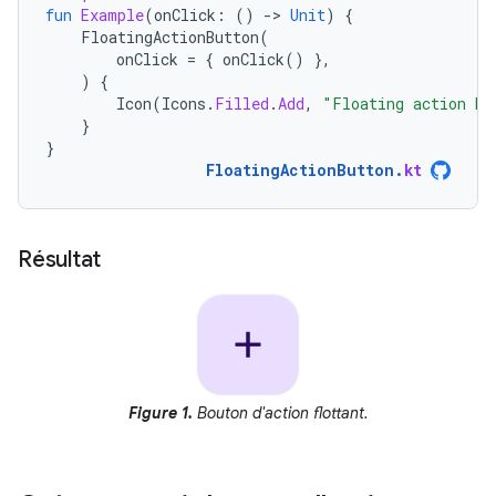
fun
Example
(
onClick
:
()
-
>
Unit
)
{
FloatingActionButton
(
onClick
=
{
onClick
()
},
)
{
Icon
(
Icons
.
Filled
.
Add
,
"Floating action bu
}
}
FloatingActionButton
.
kt
Résultat
Figure 1.
Bouton d'action flottant.