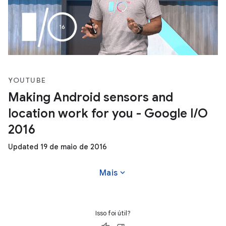
YOUTUBE
Making Android sensors and
location work for you - Google I/O
2016
Updated 19 de maio de 2016
expand_more
Mais
Isso foi útil?