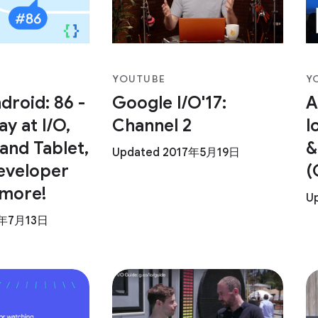
YOUTUBE
Y
droid: 86 -
Google I/O'17:
A
y at I/O,
Channel 2
l
 and Tablet,
&
Updated 2017年5月19日
eveloper
(
 more!
U
3年7月13日