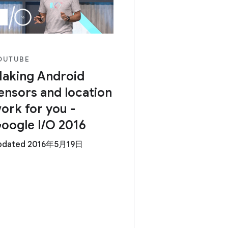
OUTUBE
aking Android
ensors and location
ork for you -
oogle I/O 2016
pdated 2016年5月19日