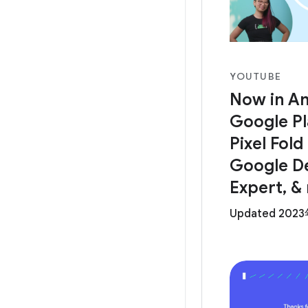
YOUTUBE
Now in An
Google Pla
Pixel Fold
Google D
Expert, &
Updated 202