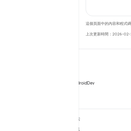
這個頁面中的內容和程式
上次更新時間：2026-02-
X
在 X 中追蹤 @AndroidDev
深入瞭解 ANDROID
探索
Android
遊戲