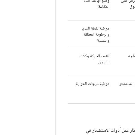
لعرض على
وضع الهاتف أثناء
مول
المكالمة
مراقبة نقطة الندى
والرطوبة المطلقة
والنسبية
تّجه
كشف الحركة وكشف
الدوران
ختلف تنفيذ هذا المستشعر
مراقبة درجات الحرارة
ار عمل أدوات الاستشعار في