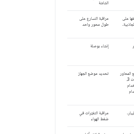
الشاشة
ها على
مراقبة التسارع على
جاذبية.
طول محور واحد
إنشاء بوصلة
 المحاور
تحديد موضع الجهاز
المادية الثلاثة (س، ص، ع). بدءًا من مستوى واجهة برمجة التطبيقات 3،
دام
دام
بار.
مراقبة التغيّرات في
ضغط الهواء