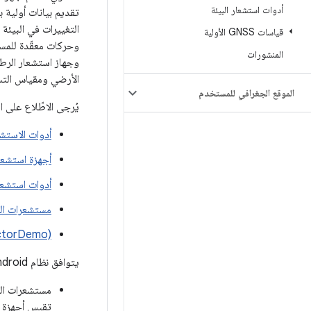
أدوات استشعار البيئة
تقديم بيانات أولية 
التغييرات في البيئة 
قياسات GNSS الأولية
وحركات معقّدة للمست
المنشورات
وجهاز استشعار الرطو
الأرضي ومقياس التسا
الموقع الجغرافي للمستخدم
يُرجى الاطّلاع على ال
أدوات الاستش
أجهزة استشعا
أدوات استشعا
مستشعرات الب
ctorDemo)
يتوافق نظام Android الأساسي مع ثلاث فئات رئيسية من أجهزة الاستشعار:
مستشعرات ال
تقيس أجهزة ا