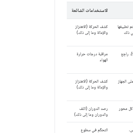
الاستخدامات الشائعة
م تطبيقها
كشف الحركة (الاهتزاز
ي ذلك
والإمالة وما إلى ذلك)
تقيس هذه السمة درجة حرارة الغرفة المحيطة بالدرجة المئوية (°C). راجِع
مراقبة درجات حرارة
الهواء
لى الجهاز
كشف الحركة (الاهتزاز
والإمالة وما إلى ذلك)
 كل محور
رصد الدوران (اللف
والدوران وما إلى ذلك)
س.
التحكّم في سطوع