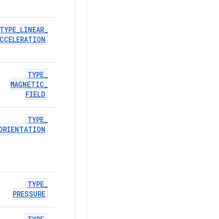
TYPE
_
LINEAR
_
CCELERATION
TYPE
_
MAGNETIC
_
FIELD
TYPE
_
ORIENTATION
TYPE
_
PRESSURE