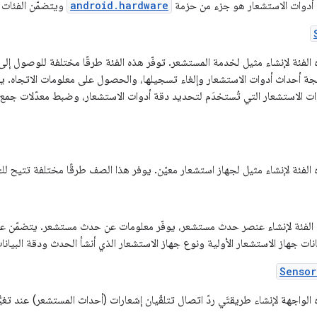
android.hardware
ويتضمّن الفئات و
لفئة لإنشاء مثيل لخدمة المستشعر. توفّر هذه الفئة طرقًا مختلفة للوصول إلى 
 أحداث أدوات الاستشعار وإلغاء تسجيلها، والحصول على معلومات الاتجاه. يو
ات الاستشعار التي تُستخدَم لتحديد دقة أدوات الاستشعار، وضبط معدّلات جمع ا
لفئة لإنشاء مثيل لجهاز استشعار معيّن. يوفر هذا الصف طرقًا مختلفة تتيح لك 
الفئة لإنشاء عنصر حدث مستشعر، يوفّر معلومات عن حدث مستشعر. يتضمّن ع
يانات جهاز الاستشعار الأولية ونوع جهاز الاستشعار الذي أنشأ الحدث ودقة البيان
Sensor
لواجهة لإنشاء طريقتَي ردّ اتصال تتلقّيان إشعارات (أحداث المستشعر) عند تغيُّ