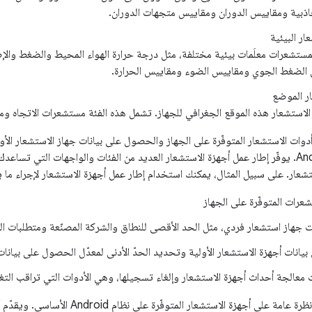
ذبية ومقاييس الدوران ومقاييس متجهات الدوران.
ار البيئية
ستشعرات معلَمات بيئية مختلفة، مثل درجة حرارة الهواء المحيط والضغط والإ
 الضغط الجوي ومقاييس الضوء ومقاييس الحرارة.
ر الموضع
لاستشعار هذه الموقع الجغرافي للجهاز. تشمل هذه الفئة مستشعرات الاتجاه وم
وات الاستشعار المتوفّرة على الجهاز والحصول على بيانات جهاز الاستشعار الأو
الاستشعار في Android. يوفّر إطار عمل أجهزة الاستشعار العديد من الفئات والواجهات الت
ستشعار. على سبيل المثال، يمكنك استخدام إطار عمل أجهزة الاستشعار لإجراء ما ي
عرات المتوفّرة على الجهاز
ت جهاز استشعار فردي، مثل الحد الأقصى للنطاق والشركة المصنّعة ومتطلبات ال
انات أجهزة الاستشعار الأولية وتحديد الحدّ الأدنى لمعدّل الحصول على بيانات
معالجة أحداث أجهزة الاستشعار وإلغاء تسجيلها، وهي الأدوات التي تراقب التغ
يقدّم هذا الموضوع نظرة عامة على أجهزة الاستشعا