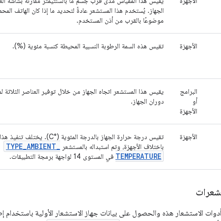
الأجهزة
يقيس هذا المقياس مدى قرب جسم ما بالسنتيمتر مقارنةً بشاشة ا
الجهاز. يُستخدم هذا المستشعر عادةً لتحديد ما إذا كان الهاتف المح
موضوعًا بالقرب من أذن المستخدم.
الأجهزة
تقيس هذه السمة الرطوبة النسبية المحيطة كنسبة مئوية (%).
البرامج
يقيس هذا المستشعر اتجاه الجهاز من خلال توفير العناصر الثلاثة لم
أو
دوران الجهاز.
الأجهزة
الأجهزة
تقيس درجة حرارة الجهاز بالدرجة المئوية (°C). ي
TYPE
_
AMBIENT
_
باختلاف الأجهزة، وتم استبداله بالمستشعر
TEMPERATURE
في المستوى 14 لواجهة برمجة التطبيقات.
شعرات
وات الاستشعار هذه والحصول على بيانات جهاز الاستشعار الأولية باستخدام إط