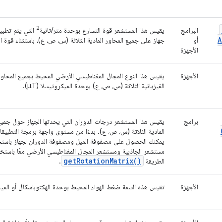
2
البرامج
يقيس هذا المستشعر قوة التسارع بوحدة متر/ثانية
التي يتم تطبيق
A
أو
جهاز على جميع المحاور المادية الثلاثة (س، ص، ع)، باستثناء قوة ال
الأجهزة
الأجهزة
يقيس هذا النوع المجال المغناطيسي الأرضي المحيط بجميع المحاور
الفيزيائية الثلاثة (س، ص، ع) بوحدة الميكروتيسلا (μT).
برامج
يقيس هذا المستشعر درجات الدوران التي يحدثها الجهاز حول جميع
يمكنك الحصول على مصفوفة الميل ومصفوفة الدوران لجهاز باستخ
مستشعر الجاذبية ومستشعر المجال المغناطيسي الأرضي معًا باستخ
get
Rotation
Matrix(
)
الطريقة
.
الأجهزة
تقيس هذه السمة ضغط الهواء المحيط بوحدة الهكتوباسكال أو الميلي