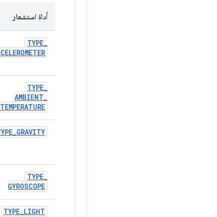
أداة استشعار
TYPE
_
CCELEROMETER
TYPE
_
AMBIENT
_
TEMPERATURE
TYPE
_
GRAVITY
TYPE
_
GYROSCOPE
TYPE
_
LIGHT