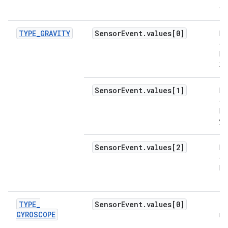
es
TYPE
_
GRAVITY
Sensor
Event
.
values[0]
Fo
gr
lo
x.
Sensor
Event
.
values[1]
Fo
gr
lo
y.
Sensor
Event
.
values[2]
Fo
gr
lo
z.
TYPE
_
Sensor
Event
.
values[0]
Ta
GYROSCOPE
ro
to