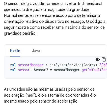
O sensor de gravidade fornece um vetor tridimensional
que indica a direção e a magnitude da gravidade.
Normalmente, esse sensor é usado para determinar a
orientação relativa do dispositivo no espaço. O código a
seguir mostra como receber uma instância do sensor de
gravidade padrão:
Kotlin
Java
val
sensorManager
=
getSystemService
(
Context
.
SENSO
val
sensor
:
Sensor? 
=
sensorManager
.
getDefaultSens
As unidades são as mesmas usadas pelo sensor de
2
aceleração (m/s
), e o sistema de coordenadas é o
mesmo usado pelo sensor de aceleração.