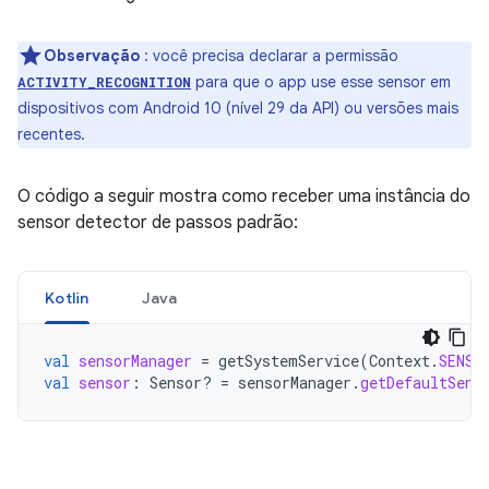
Observação
: você precisa declarar a permissão
para que o app use esse sensor em
ACTIVITY_RECOGNITION
dispositivos com Android 10 (nível 29 da API) ou versões mais
recentes.
O código a seguir mostra como receber uma instância do
sensor detector de passos padrão:
Kotlin
Java
val
sensorManager
=
getSystemService
(
Context
.
SENSO
val
sensor
:
Sensor? 
=
sensorManager
.
getDefaultSens