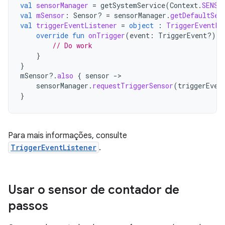
val
sensorManager
=
getSystemService
(
Context
.
SENSO
val
mSensor
:
Sensor? 
=
sensorManager
.
getDefaultSen
val
triggerEventListener
=
object
:
TriggerEventLi
override
fun
onTrigger
(
event
:
TriggerEvent?)
{
// Do work
}
}
mSensor
?.
also
{
sensor
-
sensorManager
.
requestTriggerSensor
(
triggerEven
}
Para mais informações, consulte
TriggerEventListener
.
Usar o sensor de contador de
passos