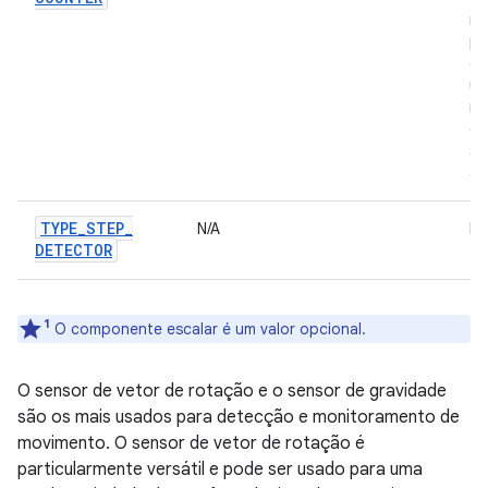
re
pe
de
úl
re
en
se
at
TYPE
_
STEP
_
N/A
N/
DETECTOR
1
O componente escalar é um valor opcional.
O sensor de vetor de rotação e o sensor de gravidade
são os mais usados para detecção e monitoramento de
movimento. O sensor de vetor de rotação é
particularmente versátil e pode ser usado para uma