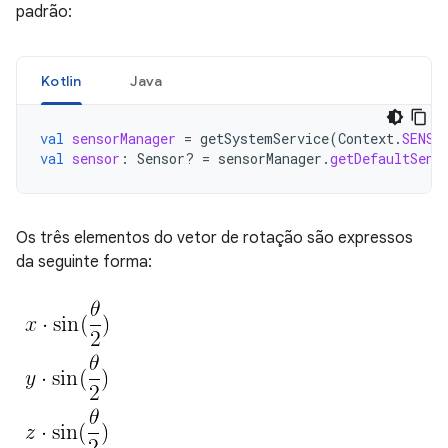
padrão:
Kotlin
Java
val
sensorManager
=
getSystemService
(
Context
.
SENSO
val
sensor
:
Sensor? 
=
sensorManager
.
getDefaultSens
Os três elementos do vetor de rotação são expressos
da seguinte forma: