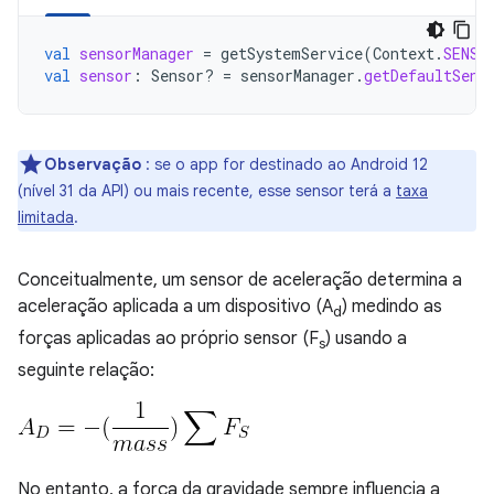
val
sensorManager
=
getSystemService
(
Context
.
SENSO
val
sensor
:
Sensor? 
=
sensorManager
.
getDefaultSens
Observação
: se o app for destinado ao Android 12
(nível 31 da API) ou mais recente, esse sensor terá a
taxa
limitada
.
Conceitualmente, um sensor de aceleração determina a
aceleração aplicada a um dispositivo (A
) medindo as
d
forças aplicadas ao próprio sensor (F
) usando a
s
seguinte relação:
No entanto, a força da gravidade sempre influencia a