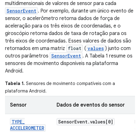
multidimensionais de valores de sensor para cada
SensorEvent
. Por exemplo, durante um único evento de
sensor, o acelerômetro retorna dados de força de
aceleração para os três eixos de coordenadas, e o
giroscópio retorna dados de taxa de rotação para os
três eixos de coordenadas. Esses valores de dados são
retornados em uma matriz
float
(
values
) junto com
outros parâmetros
SensorEvent
. A Tabela 1 resume os
sensores de movimento disponíveis na plataforma
Android.
Tabela 1.
Sensores de movimento compatíveis com a
plataforma Android.
Sensor
Dados de eventos do sensor
De
TYPE
_
Sensor
Event
.
values[0]
Fo
ACCELEROMETER
ac
ao