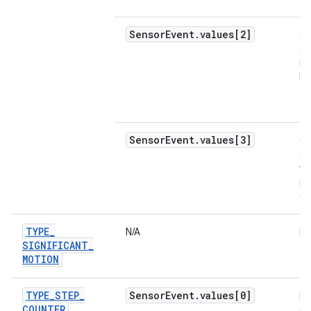
Sensor
Event
.
values[2]
C
do
ro
lo
z 
si
Sensor
Event
.
values[3]
C
es
ve
ro
((
TYPE
_
N/A
N/
SIGNIFICANT
_
MOTION
TYPE
_
STEP
_
Sensor
Event
.
values[0]
Nú
COUNTER
et