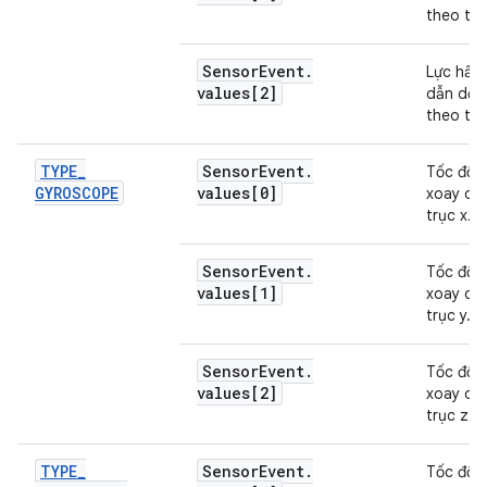
theo trụ
Sensor
Event
.
Lực hấp
values[2]
dẫn dọc
theo trụ
TYPE
_
Sensor
Event
.
Tốc độ
GYROSCOPE
values[0]
xoay qu
trục x.
Sensor
Event
.
Tốc độ
values[1]
xoay qu
trục y.
Sensor
Event
.
Tốc độ
values[2]
xoay qu
trục z.
TYPE
_
Sensor
Event
.
Tốc độ