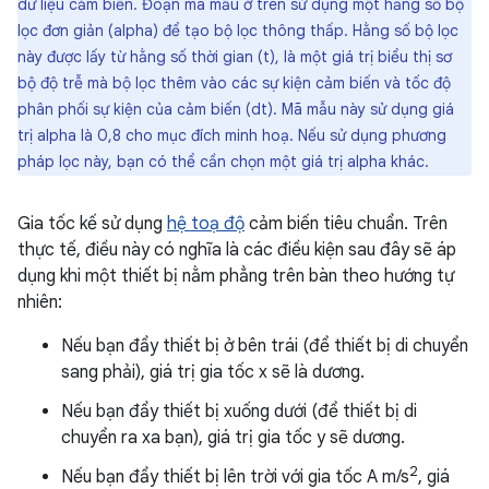
dữ liệu cảm biến. Đoạn mã mẫu ở trên sử dụng một hằng số bộ
lọc đơn giản (alpha) để tạo bộ lọc thông thấp. Hằng số bộ lọc
này được lấy từ hằng số thời gian (t), là một giá trị biểu thị sơ
bộ độ trễ mà bộ lọc thêm vào các sự kiện cảm biến và tốc độ
phân phối sự kiện của cảm biến (dt). Mã mẫu này sử dụng giá
trị alpha là 0,8 cho mục đích minh hoạ. Nếu sử dụng phương
pháp lọc này, bạn có thể cần chọn một giá trị alpha khác.
Gia tốc kế sử dụng
hệ toạ độ
cảm biến tiêu chuẩn. Trên
thực tế, điều này có nghĩa là các điều kiện sau đây sẽ áp
dụng khi một thiết bị nằm phẳng trên bàn theo hướng tự
nhiên:
Nếu bạn đẩy thiết bị ở bên trái (để thiết bị di chuyển
sang phải), giá trị gia tốc x sẽ là dương.
Nếu bạn đẩy thiết bị xuống dưới (để thiết bị di
chuyển ra xa bạn), giá trị gia tốc y sẽ dương.
2
Nếu bạn đẩy thiết bị lên trời với gia tốc A m/s
, giá