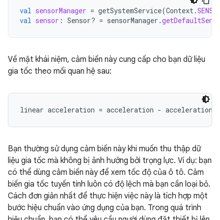
val
sensorManager
=
getSystemService
(
Context
.
SENSO
val
sensor
:
Sensor? 
=
sensorManager
.
getDefaultSens
Về mặt khái niệm, cảm biến này cung cấp cho bạn dữ liệu
gia tốc theo mối quan hệ sau:
Bạn thường sử dụng cảm biến này khi muốn thu thập dữ
liệu gia tốc mà không bị ảnh hưởng bởi trọng lực. Ví dụ: bạn
có thể dùng cảm biến này để xem tốc độ của ô tô. Cảm
biến gia tốc tuyến tính luôn có độ lệch mà bạn cần loại bỏ.
Cách đơn giản nhất để thực hiện việc này là tích hợp một
bước hiệu chuẩn vào ứng dụng của bạn. Trong quá trình
hiệu chuẩn, bạn có thể yêu cầu người dùng đặt thiết bị lên