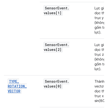
Sensor
Event
.
Lực gia 
values[1]
dọc the
trục y
(không 
gồm trọ
lực).
Sensor
Event
.
Lực gia 
values[2]
dọc the
trục z
(không 
gồm trọ
lực).
TYPE
_
Sensor
Event
.
Thành p
ROTATION
_
values[0]
vectơ x
VECTOR
dọc the
trục x (x
sin(θ/2))