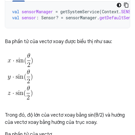
val
sensorManager
=
getSystemService
(
Context
.
SENSO
val
sensor
:
Sensor? 
=
sensorManager
.
getDefaultSens
Ba phần tử của vectơ xoay được biểu thị như sau:
Trong đó, độ lớn của vectơ xoay bằng sin(θ/2) và hướng
của vectơ xoay bằng hướng của trục xoay.
Ba phần tử của vectơ