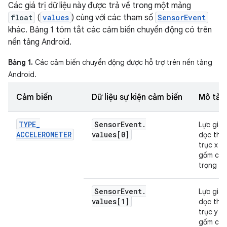
Các giá trị dữ liệu này được trả về trong một mảng
float
(
values
) cùng với các tham số
SensorEvent
khác. Bảng 1 tóm tắt các cảm biến chuyển động có trên
nền tảng Android.
Bảng 1.
Các cảm biến chuyển động được hỗ trợ trên nền tảng
Android.
Cảm biến
Dữ liệu sự kiện cảm biến
Mô tả
TYPE
_
Sensor
Event
.
Lực gia 
ACCELEROMETER
values[0]
dọc the
trục x (
gồm cả
trọng lực
Sensor
Event
.
Lực gia 
values[1]
dọc the
trục y (
gồm cả