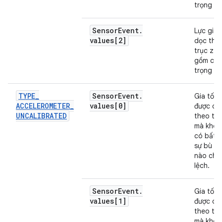
trọng lực
Sensor
Event
.
Lực gia 
values[2]
dọc the
trục z (
gồm cả
trọng lực
TYPE
_
Sensor
Event
.
Gia tốc 
ACCELEROMETER
_
values[0]
được dọ
UNCALIBRATED
theo trụ
mà khôn
có bất k
sự bù đ
nào cho
lệch.
Sensor
Event
.
Gia tốc 
values[1]
được dọ
theo trụ
mà khôn