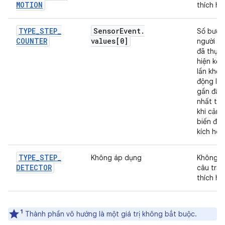
MOTION
thích hợ
TYPE
_
STEP
_
Sensor
Event
.
Số bước
COUNTER
values[0]
người d
đã thực
hiện kể 
lần khởi
động lại
gần đây
nhất tr
khi cảm
biến đư
kích hoạ
TYPE
_
STEP
_
Không áp dụng
Không c
DETECTOR
câu trả l
thích hợ
1
Thành phần vô hướng là một giá trị không bắt buộc.