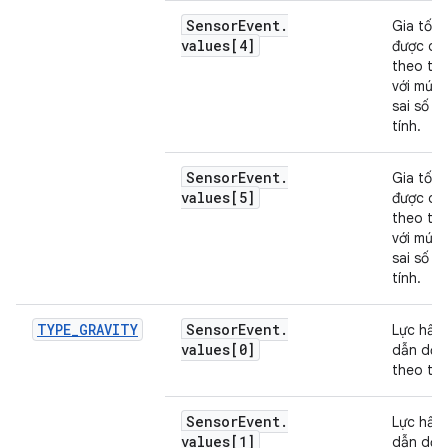
Sensor
Event
.
Gia tốc 
values[4]
được dọ
theo trụ
với mức 
sai số ư
tính.
Sensor
Event
.
Gia tốc 
values[5]
được dọ
theo trụ
với mức 
sai số ư
tính.
TYPE
_
GRAVITY
Sensor
Event
.
Lực hấp
values[0]
dẫn dọc
theo trụ
Sensor
Event
.
Lực hấp
values[1]
dẫn dọc