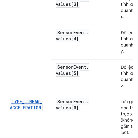
values[3]
tính xun
quanh t
x.
Sensor
Event
.
Độ lệch 
values[4]
tính xun
quanh t
y.
Sensor
Event
.
Độ lệch 
values[5]
tính xun
quanh t
z.
TYPE
_
LINEAR
_
Sensor
Event
.
Lực gia 
ACCELERATION
values[0]
dọc the
trục x
(không 
gồm trọ
lực).