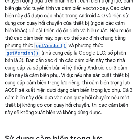
chuyển động dựa trên phần mềm: cảm biến trọng lực, cảm
biến gia tốc tuyến tính và cảm biến vectơ xoay. Các cảm
biến này đã được cập nhật trong Android 4.0 và hiện sử
dụng con quay hồi chuyển của thiết bị (ngoài các cảm
biến khác) để cải thiện độ ổn định và hiệu suất. Nếu muốn
thử các cảm biến này, bạn có thể xác định chúng bằng
phương thức
getVendor()
và phương thức
getVersion()
(nhà cung cấp là Google LLC; số phiên
bản là 3). Bạn cần xác định các cảm biến này theo nhà
cung cấp và số phiên bản vì hệ thống Android coi 3 cảm
biến này là cảm biến phụ. Ví dụ: nếu nhà sản xuất thiết bị
cung cấp cảm biến trọng lực riêng, thì cảm biến trọng lực
AOSP sẽ xuất hiện dưới dạng cảm biến trọng lực phụ. Cả 3
cảm biến này đều dựa vào con quay hồi chuyển: nếu một
thiết bị không có con quay hồi chuyển, thì các cảm biến
này sẽ không xuất hiện và không dùng được.
Sử dụng cảm biến trọng lực