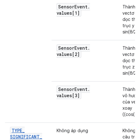
Sensor
Event
.
Thành p
values[1]
vectơ x
dọc the
trục y (y
sin(θ/2))
Sensor
Event
.
Thành p
values[2]
vectơ x
dọc the
trục z (z
sin(θ/2))
Sensor
Event
.
Thành p
values[3]
vô hướn
của vec
xoay
((cos(θ/2
TYPE
_
Không áp dụng
Không c
SIGNIFICANT
_
câu trả l