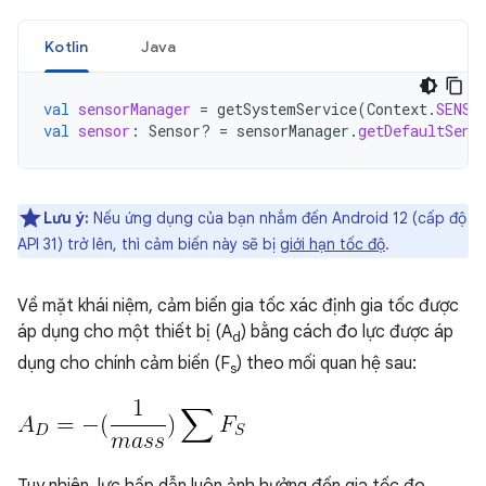
Kotlin
Java
val
sensorManager
=
getSystemService
(
Context
.
SENSO
val
sensor
:
Sensor? 
=
sensorManager
.
getDefaultSens
Lưu ý:
Nếu ứng dụng của bạn nhắm đến Android 12 (cấp độ
API 31) trở lên, thì cảm biến này sẽ bị
giới hạn tốc độ
.
Về mặt khái niệm, cảm biến gia tốc xác định gia tốc được
áp dụng cho một thiết bị (A
) bằng cách đo lực được áp
d
dụng cho chính cảm biến (F
) theo mối quan hệ sau:
s