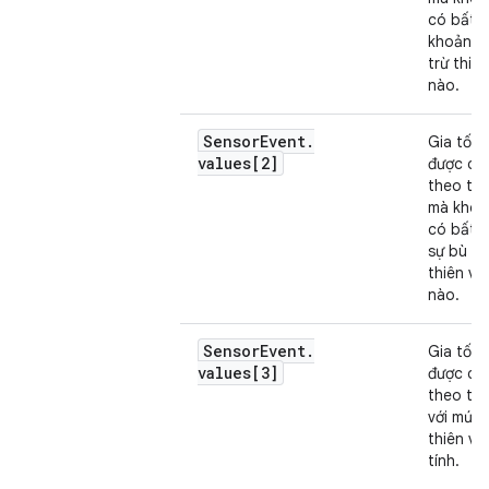
có bất k
khoản b
trừ thiên
nào.
Sensor
Event
.
Gia tốc 
values[2]
được dọ
theo trụ
mà khôn
có bất k
sự bù đ
thiên vị
nào.
Sensor
Event
.
Gia tốc 
values[3]
được dọ
theo trụ
với mức 
thiên vị
tính.