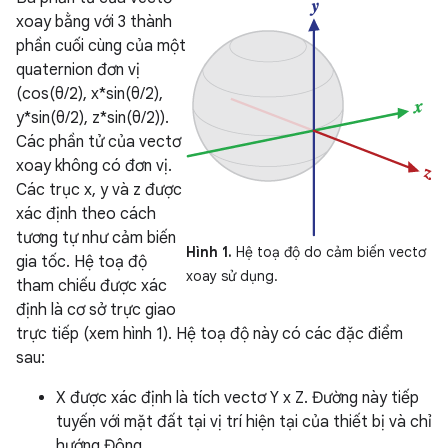
xoay bằng với 3 thành
phần cuối cùng của một
quaternion đơn vị
(cos(θ/2), x*sin(θ/2),
y*sin(θ/2), z*sin(θ/2)).
Các phần tử của vectơ
xoay không có đơn vị.
Các trục x, y và z được
xác định theo cách
tương tự như cảm biến
Hình 1.
Hệ toạ độ do cảm biến vectơ
gia tốc. Hệ toạ độ
xoay sử dụng.
tham chiếu được xác
định là cơ sở trực giao
trực tiếp (xem hình 1). Hệ toạ độ này có các đặc điểm
sau:
X được xác định là tích vectơ Y x Z. Đường này tiếp
tuyến với mặt đất tại vị trí hiện tại của thiết bị và chỉ
hướng Đông.