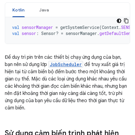
Kotlin
Java
val
sensorManager
=
getSystemService
(
Context
.
SENSO
val
sensor
:
Sensor? 
=
sensorManager
.
getDefaultSens
Để duy trì pin trên các thiết bị chạy ứng dụng của bạn,
bạn nên sử dụng lớp
JobScheduler
để truy xuất giá trị
hiện tại từ cảm biến bộ đếm bước theo một khoảng thời
gian cụ thể. Mặc dù các loại ứng dụng khác nhau yêu cầu
các khoảng thời gian đọc cảm biến khác nhau, nhưng bạn
nên đặt khoảng thời gian này càng dài càng tốt, trừ phi
ứng dụng của bạn yêu cầu dữ liệu theo thời gian thực từ
cảm biến.
Sử dụng cảm biến trình phát hiện