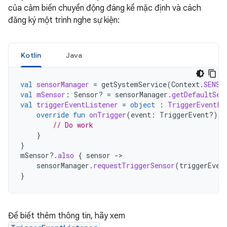
của cảm biến chuyển động đáng kể mặc định và cách
đăng ký một trình nghe sự kiện:
Kotlin
Java
val
sensorManager
=
getSystemService
(
Context
.
SENSO
val
mSensor
:
Sensor? 
=
sensorManager
.
getDefaultSen
val
triggerEventListener
=
object
:
TriggerEventLi
override
fun
onTrigger
(
event
:
TriggerEvent?)
{
// Do work
}
}
mSensor
?.
also
{
sensor
-
sensorManager
.
requestTriggerSensor
(
triggerEven
}
Để biết thêm thông tin, hãy xem