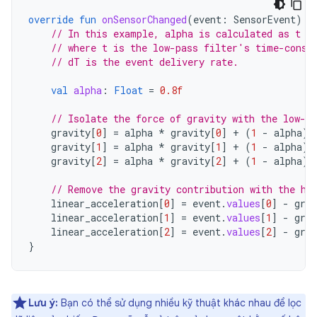
override
fun
onSensorChanged
(
event
:
SensorEvent
)
{
// In this example, alpha is calculated as t /
// where t is the low-pass filter's time-const
// dT is the event delivery rate.
val
alpha
:
Float
=
0.8f
// Isolate the force of gravity with the low-pa
gravity
[
0
]
=
alpha
*
gravity
[
0
]
+
(
1
-
alpha
)
gravity
[
1
]
=
alpha
*
gravity
[
1
]
+
(
1
-
alpha
)
gravity
[
2
]
=
alpha
*
gravity
[
2
]
+
(
1
-
alpha
)
// Remove the gravity contribution with the hi
linear_acceleration
[
0
]
=
event
.
values
[
0
]
-
grav
linear_acceleration
[
1
]
=
event
.
values
[
1
]
-
grav
linear_acceleration
[
2
]
=
event
.
values
[
2
]
-
grav
}
Lưu ý:
Bạn có thể sử dụng nhiều kỹ thuật khác nhau để lọc