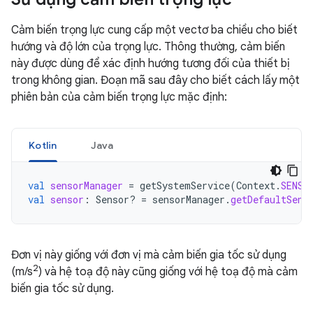
Cảm biến trọng lực cung cấp một vectơ ba chiều cho biết
hướng và độ lớn của trọng lực. Thông thường, cảm biến
này được dùng để xác định hướng tương đối của thiết bị
trong không gian. Đoạn mã sau đây cho biết cách lấy một
phiên bản của cảm biến trọng lực mặc định:
Kotlin
Java
val
sensorManager
=
getSystemService
(
Context
.
SENSO
val
sensor
:
Sensor? 
=
sensorManager
.
getDefaultSens
Đơn vị này giống với đơn vị mà cảm biến gia tốc sử dụng
2
(m/s
) và hệ toạ độ này cũng giống với hệ toạ độ mà cảm
biến gia tốc sử dụng.