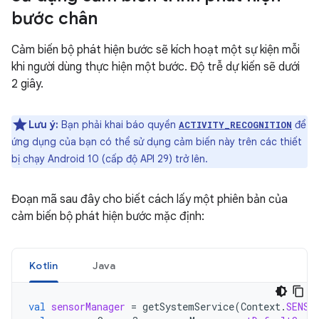
bước chân
Cảm biến bộ phát hiện bước sẽ kích hoạt một sự kiện mỗi
khi người dùng thực hiện một bước. Độ trễ dự kiến sẽ dưới
2 giây.
Lưu ý:
Bạn phải khai báo quyền
để
ACTIVITY_RECOGNITION
ứng dụng của bạn có thể sử dụng cảm biến này trên các thiết
bị chạy Android 10 (cấp độ API 29) trở lên.
Đoạn mã sau đây cho biết cách lấy một phiên bản của
cảm biến bộ phát hiện bước mặc định:
Kotlin
Java
val
sensorManager
=
getSystemService
(
Context
.
SENSO