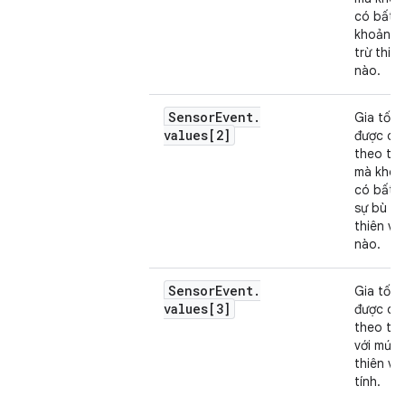
có bất k
khoản b
trừ thiên
nào.
Sensor
Event
.
Gia tốc 
values[2]
được dọ
theo trụ
mà khôn
có bất k
sự bù đ
thiên vị
nào.
Sensor
Event
.
Gia tốc 
values[3]
được dọ
theo trụ
với mức 
thiên vị
tính.