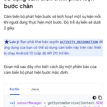
bước chân
Cảm biến bộ phát hiện bước sẽ kích hoạt một sự kiện mỗi
khi người dùng thực hiện một bước. Độ trễ dự kiến sẽ dưới
2 giây.
Lưu ý:
Bạn phải khai báo quyền
để
ACTIVITY_RECOGNITION
ứng dụng của bạn có thể sử dụng cảm biến này trên các thiết
bị chạy Android 10 (cấp độ API 29) trở lên.
Đoạn mã sau đây cho biết cách lấy một phiên bản của
cảm biến bộ phát hiện bước mặc định:
Kotlin
Java
val
sensorManager
=
getSystemService
(
Context
.
SENSO