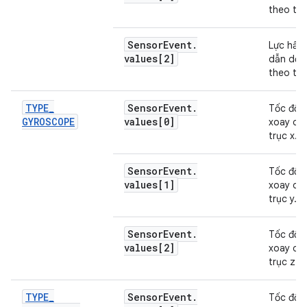
theo trụ
Sensor
Event
.
Lực hấp
values[2]
dẫn dọc
theo trụ
TYPE
_
Sensor
Event
.
Tốc độ
GYROSCOPE
values[0]
xoay qu
trục x.
Sensor
Event
.
Tốc độ
values[1]
xoay qu
trục y.
Sensor
Event
.
Tốc độ
values[2]
xoay qu
trục z.
TYPE
_
Sensor
Event
.
Tốc độ