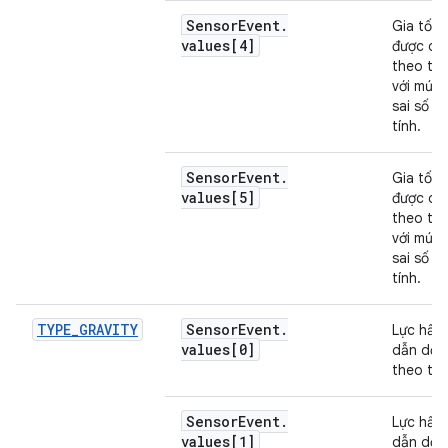
Sensor
Event
.
Gia tốc 
values[4]
được dọ
theo trụ
với mức 
sai số ư
tính.
Sensor
Event
.
Gia tốc 
values[5]
được dọ
theo trụ
với mức 
sai số ư
tính.
TYPE
_
GRAVITY
Sensor
Event
.
Lực hấp
values[0]
dẫn dọc
theo trụ
Sensor
Event
.
Lực hấp
values[1]
dẫn dọc