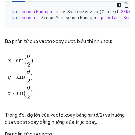
val
sensorManager
=
getSystemService
(
Context
.
SENSO
val
sensor
:
Sensor? 
=
sensorManager
.
getDefaultSens
Ba phần tử của vectơ xoay được biểu thị như sau:
Trong đó, độ lớn của vectơ xoay bằng sin(θ/2) và hướng
của vectơ xoay bằng hướng của trục xoay.
Ba phần tử của vectơ