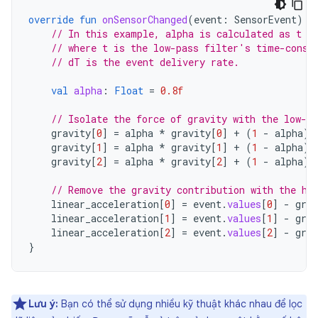
override
fun
onSensorChanged
(
event
:
SensorEvent
)
{
// In this example, alpha is calculated as t /
// where t is the low-pass filter's time-const
// dT is the event delivery rate.
val
alpha
:
Float
=
0.8f
// Isolate the force of gravity with the low-pa
gravity
[
0
]
=
alpha
*
gravity
[
0
]
+
(
1
-
alpha
)
gravity
[
1
]
=
alpha
*
gravity
[
1
]
+
(
1
-
alpha
)
gravity
[
2
]
=
alpha
*
gravity
[
2
]
+
(
1
-
alpha
)
// Remove the gravity contribution with the hi
linear_acceleration
[
0
]
=
event
.
values
[
0
]
-
grav
linear_acceleration
[
1
]
=
event
.
values
[
1
]
-
grav
linear_acceleration
[
2
]
=
event
.
values
[
2
]
-
grav
}
Lưu ý:
Bạn có thể sử dụng nhiều kỹ thuật khác nhau để lọc