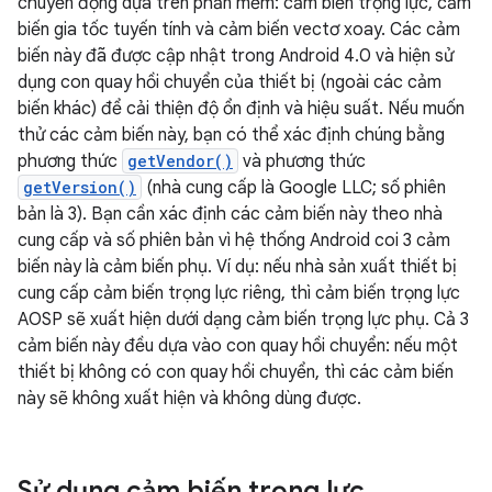
chuyển động dựa trên phần mềm: cảm biến trọng lực, cảm
biến gia tốc tuyến tính và cảm biến vectơ xoay. Các cảm
biến này đã được cập nhật trong Android 4.0 và hiện sử
dụng con quay hồi chuyển của thiết bị (ngoài các cảm
biến khác) để cải thiện độ ổn định và hiệu suất. Nếu muốn
thử các cảm biến này, bạn có thể xác định chúng bằng
phương thức
getVendor()
và phương thức
getVersion()
(nhà cung cấp là Google LLC; số phiên
bản là 3). Bạn cần xác định các cảm biến này theo nhà
cung cấp và số phiên bản vì hệ thống Android coi 3 cảm
biến này là cảm biến phụ. Ví dụ: nếu nhà sản xuất thiết bị
cung cấp cảm biến trọng lực riêng, thì cảm biến trọng lực
AOSP sẽ xuất hiện dưới dạng cảm biến trọng lực phụ. Cả 3
cảm biến này đều dựa vào con quay hồi chuyển: nếu một
thiết bị không có con quay hồi chuyển, thì các cảm biến
này sẽ không xuất hiện và không dùng được.
Sử dụng cảm biến trọng lực