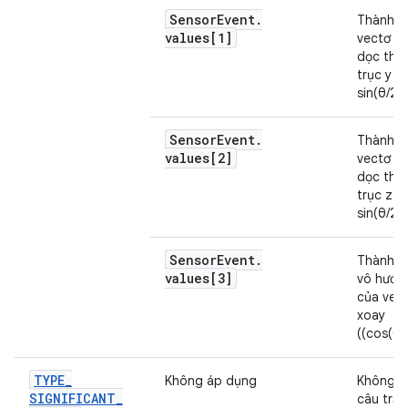
Sensor
Event
.
Thành p
values[1]
vectơ x
dọc the
trục y (y
sin(θ/2))
Sensor
Event
.
Thành p
values[2]
vectơ x
dọc the
trục z (z
sin(θ/2))
Sensor
Event
.
Thành p
values[3]
vô hướn
của vec
xoay
((cos(θ/2
TYPE
_
Không áp dụng
Không c
SIGNIFICANT
_
câu trả l