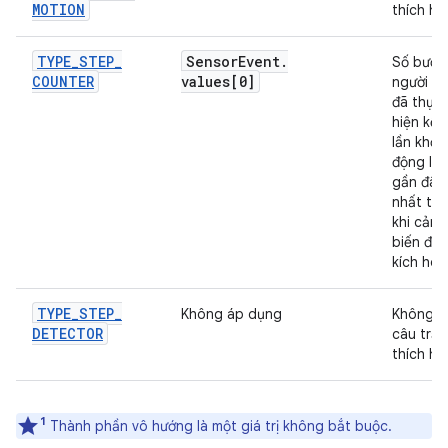
MOTION
thích hợ
TYPE
_
STEP
_
Sensor
Event
.
Số bước
COUNTER
values[0]
người d
đã thực
hiện kể 
lần khởi
động lại
gần đây
nhất tr
khi cảm
biến đư
kích hoạ
TYPE
_
STEP
_
Không áp dụng
Không c
DETECTOR
câu trả l
thích hợ
1
Thành phần vô hướng là một giá trị không bắt buộc.