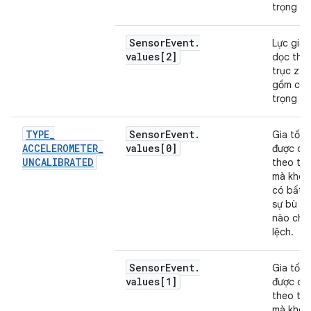
trọng lực
Sensor
Event
.
Lực gia 
values[2]
dọc the
trục z (
gồm cả
trọng lực
TYPE
_
Sensor
Event
.
Gia tốc 
ACCELEROMETER
_
values[0]
được dọ
UNCALIBRATED
theo trụ
mà khôn
có bất k
sự bù đ
nào cho
lệch.
Sensor
Event
.
Gia tốc 
values[1]
được dọ
theo trụ
mà khôn