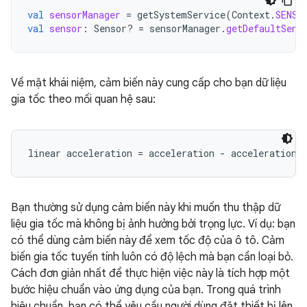
val
sensorManager
=
getSystemService
(
Context
.
SENSO
val
sensor
:
Sensor? 
=
sensorManager
.
getDefaultSens
Về mặt khái niệm, cảm biến này cung cấp cho bạn dữ liệu
gia tốc theo mối quan hệ sau:
Bạn thường sử dụng cảm biến này khi muốn thu thập dữ
liệu gia tốc mà không bị ảnh hưởng bởi trọng lực. Ví dụ: bạn
có thể dùng cảm biến này để xem tốc độ của ô tô. Cảm
biến gia tốc tuyến tính luôn có độ lệch mà bạn cần loại bỏ.
Cách đơn giản nhất để thực hiện việc này là tích hợp một
bước hiệu chuẩn vào ứng dụng của bạn. Trong quá trình
hiệu chuẩn, bạn có thể yêu cầu người dùng đặt thiết bị lên