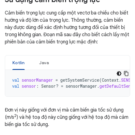
Cảm biến trọng lực cung cấp một vectơ ba chiều cho biết
hướng và độ lớn của trọng lực. Thông thường, cảm biến
này được dùng để xác định hướng tương đối của thiết bị
trong không gian. Đoạn mã sau đây cho biết cách lấy một
phiên bản của cảm biến trọng lực mặc định:
Kotlin
Java
val
sensorManager
=
getSystemService
(
Context
.
SENSO
val
sensor
:
Sensor? 
=
sensorManager
.
getDefaultSens
Đơn vị này giống với đơn vị mà cảm biến gia tốc sử dụng
2
(m/s
) và hệ toạ độ này cũng giống với hệ toạ độ mà cảm
biến gia tốc sử dụng.