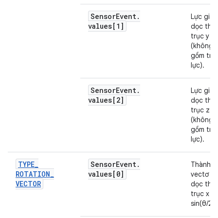
Sensor
Event
.
Lực gia 
values[1]
dọc the
trục y
(không 
gồm trọ
lực).
Sensor
Event
.
Lực gia 
values[2]
dọc the
trục z
(không 
gồm trọ
lực).
TYPE
_
Sensor
Event
.
Thành p
ROTATION
_
values[0]
vectơ x
VECTOR
dọc the
trục x (x
sin(θ/2))