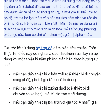
dữ liệu cảm biến. Đoạn mã mẫu ở trên sử dụng một hằng số bộ
lọc đơn giản (alpha) để tạo bộ lọc thông thấp. Hằng số bộ lọc
này được lấy từ hằng số thời gian (t), là một giá trị biểu thị sơ
bộ độ trễ mà bộ lọc thêm vào các sự kiện cảm biến và tốc độ
phân phối sự kiện của cảm biến (dt). Mã mẫu này sử dụng giá
trị alpha là 0,8 cho mục đích minh hoạ. Nếu sử dụng phương
pháp lọc này, bạn có thể cần chọn một giá trị alpha khác.
Gia tốc kế sử dụng
hệ toạ độ
cảm biến tiêu chuẩn. Trên
thực tế, điều này có nghĩa là các điều kiện sau đây sẽ áp
dụng khi một thiết bị nằm phẳng trên bàn theo hướng tự
nhiên:
Nếu bạn đẩy thiết bị ở bên trái (để thiết bị di chuyển
sang phải), giá trị gia tốc x sẽ là dương.
Nếu bạn đẩy thiết bị xuống dưới (để thiết bị di
chuyển ra xa bạn), giá trị gia tốc y sẽ dương.
2
Nếu bạn đẩy thiết bị lên trời với gia tốc A m/s
, giá