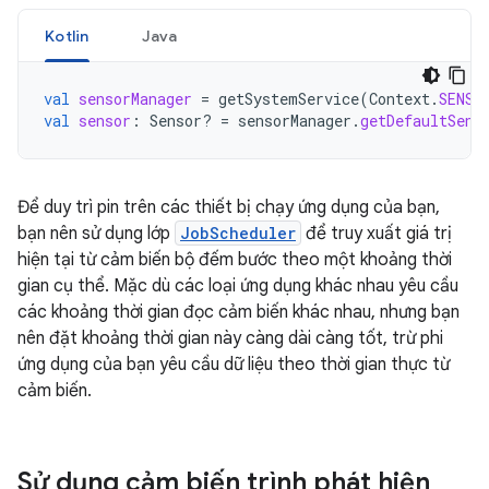
Kotlin
Java
val
sensorManager
=
getSystemService
(
Context
.
SENSO
val
sensor
:
Sensor? 
=
sensorManager
.
getDefaultSens
Để duy trì pin trên các thiết bị chạy ứng dụng của bạn,
bạn nên sử dụng lớp
JobScheduler
để truy xuất giá trị
hiện tại từ cảm biến bộ đếm bước theo một khoảng thời
gian cụ thể. Mặc dù các loại ứng dụng khác nhau yêu cầu
các khoảng thời gian đọc cảm biến khác nhau, nhưng bạn
nên đặt khoảng thời gian này càng dài càng tốt, trừ phi
ứng dụng của bạn yêu cầu dữ liệu theo thời gian thực từ
cảm biến.
Sử dụng cảm biến trình phát hiện