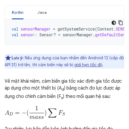
Kotlin
Java
val
sensorManager
=
getSystemService
(
Context
.
SENSO
val
sensor
:
Sensor? 
=
sensorManager
.
getDefaultSens
Lưu ý:
Nếu ứng dụng của bạn nhắm đến Android 12 (cấp độ
API 31) trở lên, thì cảm biến này sẽ bị
giới hạn tốc độ
.
Về mặt khái niệm, cảm biến gia tốc xác định gia tốc được
áp dụng cho một thiết bị (A
) bằng cách đo lực được áp
d
dụng cho chính cảm biến (F
) theo mối quan hệ sau:
s