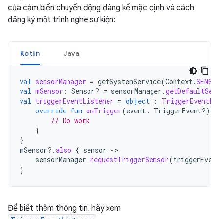
của cảm biến chuyển động đáng kể mặc định và cách
đăng ký một trình nghe sự kiện:
Kotlin
Java
val
sensorManager
=
getSystemService
(
Context
.
SENSO
val
mSensor
:
Sensor? 
=
sensorManager
.
getDefaultSen
val
triggerEventListener
=
object
:
TriggerEventLi
override
fun
onTrigger
(
event
:
TriggerEvent?)
{
// Do work
}
}
mSensor
?.
also
{
sensor
-
sensorManager
.
requestTriggerSensor
(
triggerEven
}
Để biết thêm thông tin, hãy xem