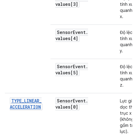
values[3]
tính xun
quanh t
x.
Sensor
Event
.
Độ lệch 
values[4]
tính xun
quanh t
y.
Sensor
Event
.
Độ lệch 
values[5]
tính xun
quanh t
z.
TYPE
_
LINEAR
_
Sensor
Event
.
Lực gia 
ACCELERATION
values[0]
dọc the
trục x
(không 
gồm trọ
lực).