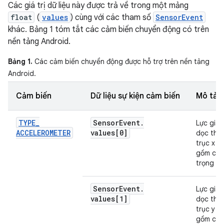
Các giá trị dữ liệu này được trả về trong một mảng
float
(
values
) cùng với các tham số
SensorEvent
khác. Bảng 1 tóm tắt các cảm biến chuyển động có trên
nền tảng Android.
Bảng 1.
Các cảm biến chuyển động được hỗ trợ trên nền tảng
Android.
Cảm biến
Dữ liệu sự kiện cảm biến
Mô tả
TYPE
_
Sensor
Event
.
Lực gia 
ACCELEROMETER
values[0]
dọc the
trục x (
gồm cả
trọng lực
Sensor
Event
.
Lực gia 
values[1]
dọc the
trục y (
gồm cả