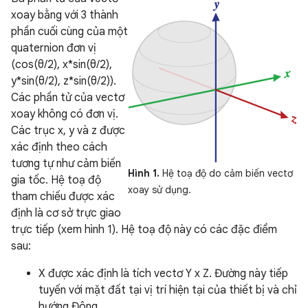
xoay bằng với 3 thành
phần cuối cùng của một
quaternion đơn vị
(cos(θ/2), x*sin(θ/2),
y*sin(θ/2), z*sin(θ/2)).
Các phần tử của vectơ
xoay không có đơn vị.
Các trục x, y và z được
xác định theo cách
tương tự như cảm biến
Hình 1.
Hệ toạ độ do cảm biến vectơ
gia tốc. Hệ toạ độ
xoay sử dụng.
tham chiếu được xác
định là cơ sở trực giao
trực tiếp (xem hình 1). Hệ toạ độ này có các đặc điểm
sau:
X được xác định là tích vectơ Y x Z. Đường này tiếp
tuyến với mặt đất tại vị trí hiện tại của thiết bị và chỉ
hướng Đông.