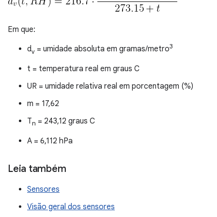
Em que:
3
d
= umidade absoluta em gramas/metro
v
t = temperatura real em graus C
UR = umidade relativa real em porcentagem (%)
m = 17,62
T
= 243,12 graus C
n
A = 6,112 hPa
Leia também
Sensores
Visão geral dos sensores