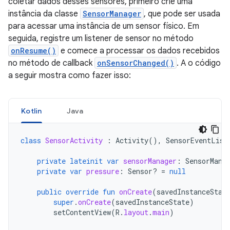
coletar dados desses sensores, primeiro crie uma
instância da classe
SensorManager
, que pode ser usada
para acessar uma instância de um sensor físico. Em
seguida, registre um listener de sensor no método
onResume()
e comece a processar os dados recebidos
no método de callback
onSensorChanged()
. A o código
a seguir mostra como fazer isso:
Kotlin
Java
class
SensorActivity
:
Activity
(),
SensorEventList
private
lateinit
var
sensorManager
:
SensorMana
private
var
pressure
:
Sensor? 
=
null
public
override
fun
onCreate
(
savedInstanceStat
super
.
onCreate
(
savedInstanceState
)
setContentView
(
R
.
layout
.
main
)