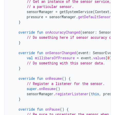
// Get an instance of the sensor service, 
// a particular sensor.
sensorManager
=
getSystemService
(
Context
.
S
pressure
=
sensorManager
.
getDefaultSensor
(
}
override
fun
onAccuracyChanged
(
sensor
:
Sensor
,
// Do something here if sensor accuracy ch
}
override
fun
onSensorChanged
(
event
:
SensorEven
val
millibarsOfPressure
=
event
.
values
[
0
]
// Do something with this sensor data.
}
override
fun
onResume
()
{
// Register a listener for the sensor.
super
.
onResume
()
sensorManager
.
registerListener
(
this
,
press
}
override
fun
onPause
()
{
// Be sure to unregister the sensor when th