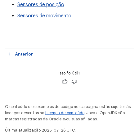
Sensores de posição
Sensores de movimento
Anterior
arrow_back
Isso foi útil?
O conteúdo e os exemplos de código nesta página estão sujeitos às
licenças descritas na
Licença de conteúdo
. Java e OpenJDK são
marcas registradas da Oracle e/ou suas afiliadas.
Última atualização 2025-07-26 UTC.