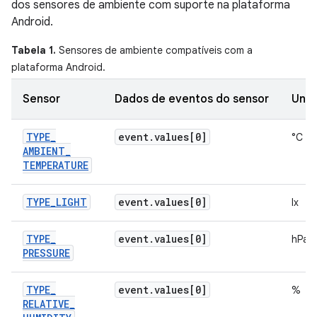
dos sensores de ambiente com suporte na plataforma
Android.
Tabela 1.
Sensores de ambiente compatíveis com a
plataforma Android.
Sensor
Dados de eventos do sensor
Unid
TYPE
_
event
.
values[0]
°C
AMBIENT
_
TEMPERATURE
TYPE
_
LIGHT
event
.
values[0]
lx
TYPE
_
event
.
values[0]
hPa 
PRESSURE
TYPE
_
event
.
values[0]
%
RELATIVE
_