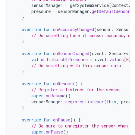
sensorManager
=
getSystemService
(
Context
.
S
pressure
=
sensorManager
.
getDefaultSensor
(
}
override
fun
onAccuracyChanged
(
sensor
:
Sensor
,
// Do something here if sensor accuracy ch
}
override
fun
onSensorChanged
(
event
:
SensorEven
val
millibarsOfPressure
=
event
.
values
[
0
]
// Do something with this sensor data.
}
override
fun
onResume
()
{
// Register a listener for the sensor.
super
.
onResume
()
sensorManager
.
registerListener
(
this
,
press
}
override
fun
onPause
()
{
// Be sure to unregister the sensor when th
super
.
onPause
()