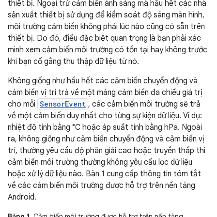
thiết bị. Ngoại trừ cảm biến ánh sáng mà hầu hết các nhà
sản xuất thiết bị sử dụng để kiểm soát độ sáng màn hình,
môi trường cảm biến không phải lúc nào cũng có sẵn trên
thiết bị. Do đó, điều đặc biệt quan trọng là bạn phải xác
minh xem cảm biến môi trường có tồn tại hay không trước
khi bạn cố gắng thu thập dữ liệu từ nó.
Không giống như hầu hết các cảm biến chuyển động và
cảm biến vị trí trả về một mảng cảm biến đa chiều giá trị
cho mỗi
SensorEvent
, các cảm biến môi trường sẽ trả
về một cảm biến duy nhất cho từng sự kiện dữ liệu. Ví dụ:
nhiệt độ tính bằng °C hoặc áp suất tính bằng hPa. Ngoài
ra, không giống như cảm biến chuyển động và cảm biến vị
trí, thường yêu cầu độ phân giải cao hoặc truyền thấp thì
cảm biến môi trường thường không yêu cầu lọc dữ liệu
hoặc xử lý dữ liệu nào. Bàn 1 cung cấp thông tin tóm tắt
về các cảm biến môi trường được hỗ trợ trên nền tảng
Android.
Bảng 1.
Cảm biến môi trường được hỗ trợ trên nền tảng