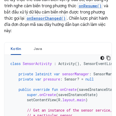
trình nghe cảm biến trong phương thức
onResume()
và
bắt đầu xử lý dữ liệu cảm biến nhận được trong phương
thức gọi lại
onSensorChanged()
. Chiến lược phát hành
đĩa đơn đoạn mã sau đây hướng dẫn bạn cách làm việc
này:
Kotlin
Java
class
SensorActivity
:
Activity
(),
SensorEventList
private
lateinit
var
sensorManager
:
SensorMana
private
var
pressure
:
Sensor? 
=
null
public
override
fun
onCreate
(
savedInstanceStat
super
.
onCreate
(
savedInstanceState
)
setContentView
(
R
.
layout
.
main
)
// Get an instance of the sensor service, 
// a particular sensor.