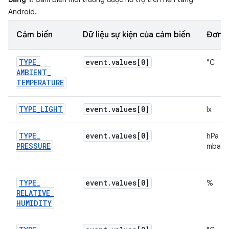
Android.
Cảm biến
Dữ liệu sự kiện của cảm biến
Đơn v
TYPE
_
event
.
values[0]
°C
AMBIENT
_
TEMPERATURE
TYPE
_
LIGHT
event
.
values[0]
lx
TYPE
_
event
.
values[0]
hPa h
PRESSURE
mbar
TYPE
_
event
.
values[0]
%
RELATIVE
_
HUMIDITY