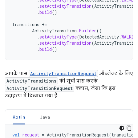
.
setActivityTransition
(
ActivityTransitio
.
build
()
transitions
+=
ActivityTransition
.
Builder
()
.
setActivityType
(
DetectedActivity
.
WALKIN
.
setActivityTransition
(
ActivityTransitio
.
build
()
आपके पास
ActivityTransitionRequest
ऑब्जेक्ट के लिए
ActivityTransitions
की सूची पास करके
ActivityTransitionRequest
क्लास, जैसा कि इस
उदाहरण में दिखाया गया है:
Kotlin
Java
val
request
=
ActivityTransitionRequest
(
transition