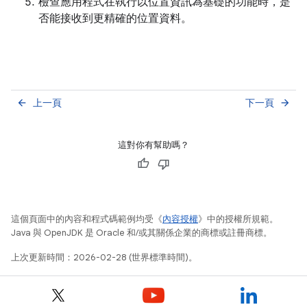
檢查應用程式在執行以位置資訊為基礎的功能時，是
否能接收到更精確的位置資料。
上一頁
下一頁
arrow_back
arrow_forward
這對你有幫助嗎？
這個頁面中的內容和程式碼範例均受《
內容授權
》中的授權所規範。
Java 與 OpenJDK 是 Oracle 和/或其關係企業的商標或註冊商標。
上次更新時間：2026-02-28 (世界標準時間)。