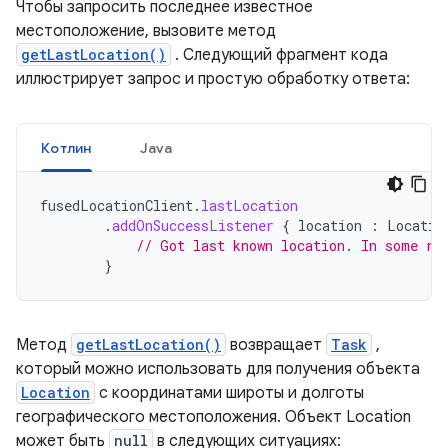
Чтобы запросить последнее известное
местоположение, вызовите метод
getLastLocation()
. Следующий фрагмент кода
иллюстрирует запрос и простую обработку ответа:
Котлин
Java
fusedLocationClient
.
lastLocation
.
addOnSuccessListener
{
location
:
Locatio
// Got last known location. In some ra
}
Метод
getLastLocation()
возвращает
Task
,
который можно использовать для получения объекта
Location
с координатами широты и долготы
географического местоположения. Объект Location
может быть
null
в следующих ситуациях: