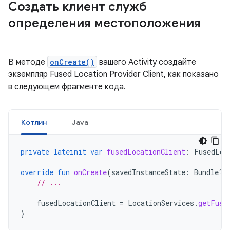
Создать клиент служб
определения местоположения
В методе
onCreate()
вашего Activity создайте
экземпляр Fused Location Provider Client, как показано
в следующем фрагменте кода.
Котлин
Java
private
lateinit
var
fusedLocationClient
:
FusedLoc
override
fun
onCreate
(
savedInstanceState
:
Bundle?)
// ...
fusedLocationClient
=
LocationServices
.
getFuse
}