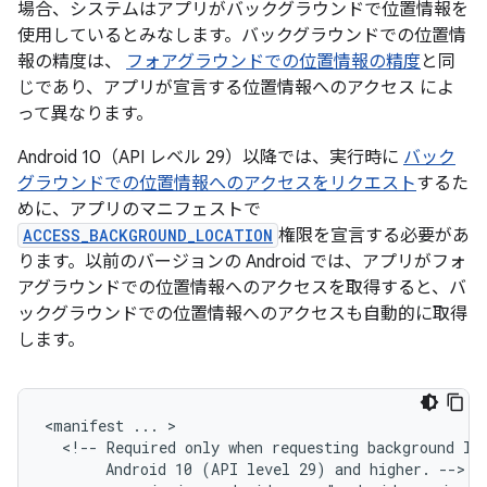
場合、システムはアプリがバックグラウンドで位置情報を
使用しているとみなします。バックグラウンドでの位置情
報の精度は、
フォアグラウンドでの位置情報の精度
と同
じであり、アプリが宣言する位置情報へのアクセス によ
って異なります。
Android 10（API レベル 29）以降では、実行時に
バック
グラウンドでの位置情報へのアクセスをリクエスト
するた
めに、アプリのマニフェストで
ACCESS_BACKGROUND_LOCATION
権限を宣言する必要があ
ります。以前のバージョンの Android では、アプリがフォ
アグラウンドでの位置情報へのアクセスを取得すると、バ
ックグラウンドでの位置情報へのアクセスも自動的に取得
します。
<manifest
...
<!--
Required
only
when
requesting
background
lo
Android
10
(API
level
29)
and
higher.