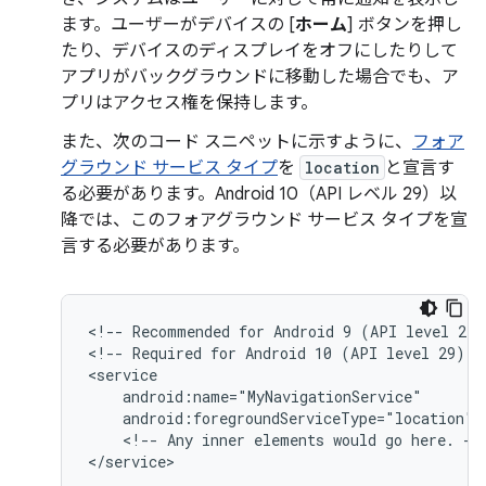
ます。ユーザーがデバイスの [
ホーム
] ボタンを押し
たり、デバイスのディスプレイをオフにしたりして
アプリがバックグラウンドに移動した場合でも、ア
プリはアクセス権を保持します。
また、次のコード スニペットに示すように、
フォア
グラウンド サービス タイプ
を
location
と宣言す
る必要があります。Android 10（API レベル 29）以
降では、このフォアグラウンド サービス タイプを宣
言する必要があります。
<!--
Recommended
for
Android
9
(API
level
28)
<!--
Required
for
Android
10
(API
level
29)
a
android:foregroundServiceType="location"
<!--
Any
inner
elements
would
go
here.
-->