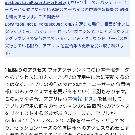
を呼び出して、バッテリー セ
getLocationPowerSaverMode()
ーバーが有効になっている場合のデバイスの位置情報機能の 動作
を確認できます。この関数が
を返した場合、画面がオフに
LOCATION_MODE_FOREGROUND_ONLY
なっていても、 バッテリー セーバーがオンのときにアプリがフォ
アグラウンドで実行されているか、フォアグラウンド サービスを
実行している限り、アプリは 位置情報の更新を受け取り続けま
す。
1 回限りのアクセス
フォアグラウンドでの位置情報データ
へのアクセスに加えて、アプリの使用中に常に更新するの
ではなく、アプリの操作の特定の時点でユーザーの位置情
報にのみアクセスする必要があるという区別もあります。
このような場合、アプリは
位置情報 ボタン
を使用して 、
アプリの使用の個々のセッションの位置情報へのアクセス
をリクエストする必要があります。また、アプリが
Android 17（API レベル 37）以降をターゲットとしてお
り、セッションベースの位置情報へのアクセスを必要とす