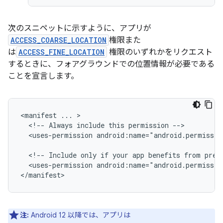
次のスニペットに示すように、アプリが
ACCESS_COARSE_LOCATION
権限また
は
ACCESS_FINE_LOCATION
権限のいずれかをリクエスト
するときに、フォアグラウンドでの位置情報が必要である
ことを宣言します。
<manifest
...
<!--
Always
include
this
permission
<uses-permission
android:name="android.permissio
<!--
Include
only
if
your
app
benefits
from
prec
<uses-permission
android:name="android.permissio
注:
Android 12 以降では、アプリは