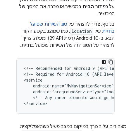
על כפתור
הבית
במכשיר או מכבה את המסך של
המכשיר.
בנוסף, צריך להצהיר על
סוג השירות שפועל
בחזית
של
location
, כמו שמוצג בקטע הקוד
הבא. ב-Android 10 (רמת API‏ 29) ומעלה, צריך
להצהיר על הסוג הזה של השירות שפועל בחזית.
<!--
Recommended
for
Android
9
(API
level
28)
<!--
Required
for
Android
10
(API
level
29)
a
android:foregroundServiceType="location"
<!--
Any
inner
elements
would
go
here.
-->
מצהירים על הצורך במיקום במצב פעיל כשהאפליקציה