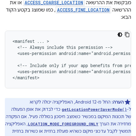
מבקשת את ההרשאה
ACCESS_COARSE_LOCATION
או את
ההרשאה
ACCESS_FINE_LOCATION
, כמו שמוצג בקטע הקוד
הבא:
<manifest
...
<!--
Always
include
this
permission
<uses-permission
android:name="android.permissio
<!--
Include
only
if
your
app
benefits
from
prec
<uses-permission
android:name="android.permissio
הערה:
החל מ-Android 12, האפליקציה יכולה לקרוא
ל-
כדי לבדוק את אופן הפעולה
getLocationPowerSaverMode()
של תכונות המיקום במכשיר כשמצב חיסכון בסוללה פעיל. אם הפקודה
מחזירה את הערך
, האפליקציה
LOCATION_MODE_FOREGROUND_ONLY
תמשיך לקבל עדכוני מיקום כשהיא פועלת בחזית או כשירות בחזית