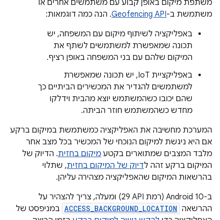
משתפת מיקום באופן קבוע עם משתמשים אחרים או
משתמשת ב-
Geofencing API
. הנה כמה דוגמאות:
באפליקציה לשיתוף מיקום עם המשפחה, יש
תכונה שמאפשרת למשתמשים לשתף את
המיקום שלהם עם בני המשפחה באופן רציף.
באפליקציית IoT, יש תכונה שמאפשרת
למשתמשים להגדיר את המכשירים הביתיים כך
שהם יכובו כשהמשתמש יוצא מהבית וידלקו
מחדש כשהמשתמש חוזר הביתה.
המערכת מחשיבה את האפליקציה כמשתמשת במיקום ברקע
אם היא ניגשת למיקום הנוכחי של המכשיר בכל מצב אחר
מלבד המצבים שמתוארים בקטע
מיקום בחזית
. הדיוק של
המיקום ברקע זהה ל
דיוק של המיקום בחזית
, שתלוי
בהרשאות המיקום שהאפליקציה מצהירה עליהן.
ב-Android 10 (רמת API‏ 29) ומעלה, צריך להצהיר על
ההרשאה
ACCESS_BACKGROUND_LOCATION
במניפסט של