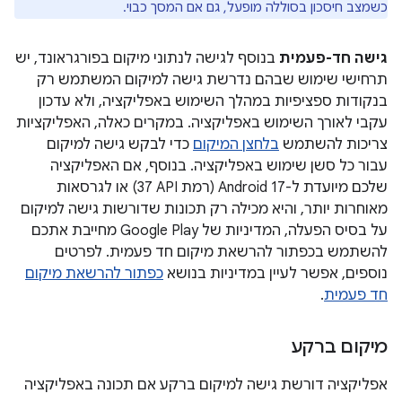
כשמצב חיסכון בסוללה מופעל, גם אם המסך כבוי.
גישה חד-פעמית
בנוסף לגישה לנתוני מיקום בפורגראונד, יש
תרחישי שימוש שבהם נדרשת גישה למיקום המשתמש רק
בנקודות ספציפיות במהלך השימוש באפליקציה, ולא עדכון
עקבי לאורך השימוש באפליקציה. במקרים כאלה, האפליקציות
צריכות להשתמש
בלחצן המיקום
כדי לבקש גישה למיקום
עבור כל סשן שימוש באפליקציה. בנוסף, אם האפליקציה
שלכם מיועדת ל-Android 17 (רמת API‏ 37) או לגרסאות
מאוחרות יותר, והיא מכילה רק תכונות שדורשות גישה למיקום
על בסיס הפעלה, המדיניות של Google Play מחייבת אתכם
להשתמש בכפתור להרשאת מיקום חד פעמית. לפרטים
נוספים, אפשר לעיין במדיניות בנושא
כפתור להרשאת מיקום
חד פעמית
.
מיקום ברקע
אפליקציה דורשת גישה למיקום ברקע אם תכונה באפליקציה