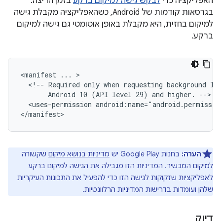
האפליקציה כדי
לבקש גישה למיקום ברקע
בזמן הריצה.
בגרסאות קודמות של Android, כשהאפליקציה מקבלת גישה
למיקום בחזית, היא מקבלת באופן אוטומטי גם גישה למיקום
ברקע.
<manifest
...
<!--
Required
only
when
requesting
background
lo
Android
10
(API
level
29)
and
higher.
<uses-permission
android:name="android.permissio
הערה:
בחנות Google Play יש
מדיניות בנושא מיקום
שקשורה
למיקום המכשיר. המדיניות הזו מגבילה את הגישה למיקום ברקע
לאפליקציות שזקוקות לגישה הזו כדי להפעיל את התכונות העיקריות
שלהן ועומדות בדרישות המדיניות הרלוונטיות.
דיוק