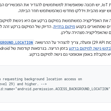
באפליקציית IoT, יש תכונה שמאפשרת למשתמשים להגדיר את המכשירים ה
יוצא מהבית וידלקו מחדש כשהמשתמש חוזר הביתה.
את האפליקציה כמשתמשת במיקום ברקע אם היא ניגשת למיקום ה
ים שמתוארים בקטע
מיקום בחזית
. הדיוק של המיקום ברקע זהה ל
 שהאפליקציה מצהירה עליהן.
KGROUND_LOCATION
בקש גישה למיקום ברקע
יא מקבלת באופן אוטומטי גם גישה למיקום ברקע.
n
requesting
background
location
access
evel
29)
and
higher.
id:name="android.permission.ACCESS_BACKGROUND_LOCATION"