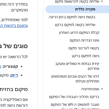
שליחת בקשה להרשאות מיקום
במדריך הזה מתוא
סקירה כללית
מהמקרים.
בקשת גישה למיקום בזמן הריצה
לפני שמתחילים, 
שליחת בקשה למיקום ברקע
צמצום בקשות ה
קבלת המיקום הידוע האחרון
שינוי הגדרות המיקום
סוגים של ג
בקשה לעדכוני מיקום
גישה למיקום ברקע
לכל הרשאה יש שי
יצירת גבולות וירטואליים ומעקב
קטגוריה
:
מ
אחריהם
דיוק
: מיקו
זיהוי של רגעים שבהם משתמשים
מתחילים פעילות
מיקום בחזית
אופטימיזציה
בדיקת תהליכי העבודה של המיקום
אם האפליקציה מכ
מעבר לממשקי ה-API של המיקום
דורשת גישה למיק