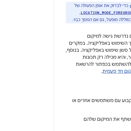
כדי לבדוק את אופן הפעולה של
,
LOCATION_MODE_FOREGRO
סוללה מופעל, גם אם המסך כבוי.
ם נדרשת גישה למיקום
ך השימוש באפליקציה. במקרים
 סשן שימוש באפליקציה. בנוסף,
 או לגרסאות מאוחרות יותר, והיא מכילה רק תכונות
, המדיניות של Google Play מחייבת אתכם להשתמש בכפתור להרשאת
ום חד פעמית
.
קבוע עם משתמשים אחרים או
שתף את המיקום שלהם