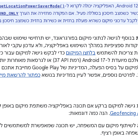
getLocationPowerSaverMode()
שיר כשמצב חיסכון בסוללה פעיל. אם הפקודה מחזירה את הערך
UND_ONLY
קבל עדכוני מיקום כשהיא פועלת בחזית או כשירות בחזית כשמצב חיסכון ב
בנוסף לגישה לנתוני מיקום בפורגראונד, יש תרחישי שימוש שבה
ות ספציפיות במהלך השימוש באפליקציה, ולא עדכון עקבי לאור
ות צריכות להשתמש
בלחצן המיקום
כדי לבקש גישה למיקום עבור כל
אם האפליקציה שלכם מיועדת ל-Android 17 (רמת API‏ 37)
שדורשות גישה למיקום על בסיס הפעלה
 לפרטים נוספים, אפשר לעיין במדיניות בנושא
כפתור להרשאת מיק
 גישה למיקום ברקע אם תכונה באפליקציה משתפת מיקום באופן 
Geofencing 
. הנה כמה דוגמאות:
 לשיתוף מיקום עם המשפחה, יש תכונה שמאפשרת למשתמשים ל
פחה באופן רציף.