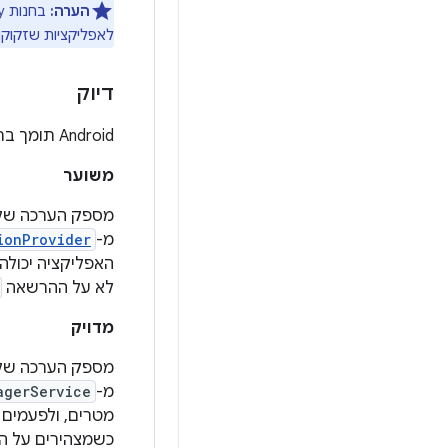
הערה:
בחנות Google Play יש
לאפליקציות שזקוקות
דיוק
‫Android תומך ברמות הדיוק הבאות של המיקום:
משוער
מספק הערכה של מ
מ-
ionProvider
האפליקציה יכולה
לא על ההרשאה
מדויק
מספק הערכה של 
מ-
agerService
מטרים, ולפעמים 
כשמצהירים על 