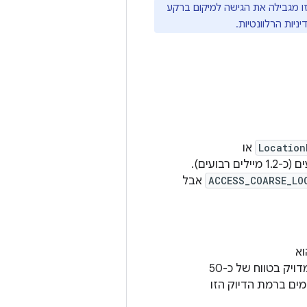
ו מגבילה את הגישה למיקום ברקע
יות הרלוונטיות.
Location
או
, ההערכה הזו מדויקת בטווח של כ-3 קילומטרים רבועים (כ-1.2 מיילים רבועים).
ACCESS_COARSE_LO
אבל
וא
, בדרך כלל הוא מדויק בטווח של כ-50
מים ברמת הדיוק הזו