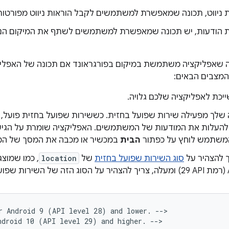
 ניווט, תכונה שמאפשרת למשתמשים לקבל הוראות ניווט מפורטות
ת הודעות, יש תכונה שמאפשרת למשתמשים לשתף את המיקום ה
שאפליקציה משתמשת במיקום בפורגראונד אם תכונה של האפליקצ
מצבים הבאים:
יכת לאפליקציה שלכם גלויה.
שלך מפעילה שירות שפועל בחזית. כששירות שפועל בחזית פועל,
 להעלות את המודעות של המשתמשים. האפליקציה שומרת על הגי
שתמש לוחץ על כפתור
הבית
במכשיר או מכבה את המסך של המ
ך להצהיר על
סוג השירות שפועל בחזית
של
location
, כמו שמוצ
ית.
r
Android
9
(API
level
28)
and
lower.
-->

ndroid
10
(API
level
29)
and
higher.
-->
