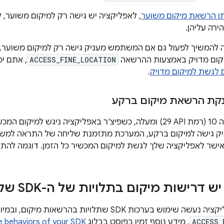
 הרשאת מיקום משוער
, לאפליקציה יש גישה רק למיקום משוער,
רה עליהן.
ה להמשיך לפעול גם אם המשתמש מעניק גישה רק למיקום משוער.
יקום מדויק באמצעות ההרשאה
ACCESS_FINE_LOCATION
, אתם י
 לגשת למיקום מדויק
.
קת הרשאת מיקום ברקע
ב-Android מגרסה 10 (רמת API‏ 29) ומעלה, כשפיצ'ר באפליקציה ני
גישה למיקום ברקע, המערכת מתזמנת שליחה של התראה למשת
ר לאפליקציה שלך לגשת למיקום המכשיר כל הזמן. דוגמה להתראה 
רישות מיקום בתלויות של ה-SDK של האפליקציה
 בערכות SDK שתלויות בהרשאות מיקום, ובמיוחד בהרשאה
ACCESS_
. מידע נוסף זמין בפוסט בבלוג
e behaviors of your SDK