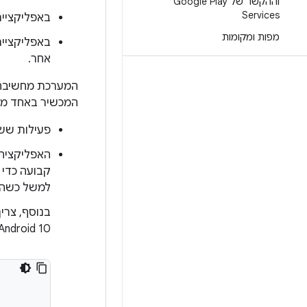
וההקשר של Google Play
Services
באפליקציית
מפות ומקומות
באפליקציי
אחר.
המערכת מחשיבה 
המכשיר באחד מה
פעילות ששי
האפליקציה 
קבועה כדי
למשל כשהמ
בנוסף, צרי
Android 10 (רמת API‏ 29) ומעלה, צריך להצהיר על הסוג הזה של השירות שפועל בחז