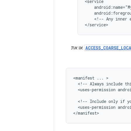
android:foregro
<!--
Any
inner
ACCESS_COARSE_LOC
או את
<manifest
...
<!--
Always
include
th
<uses-permission
andro
<!--
Include
only
if
y
<uses-permission
andro