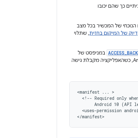
ביתיים כך שהם יכובו
נוכחי של המכשיר בכל מצב
דיוק של המיקום בחזית
, שתלוי
ACCESS_BAC
במניפסט של
בזמן הריצה. בגרסאות קודמות של Android, כשהאפליקציה מקבלת גישה
<manifest
...
<!--
Required
only
whe
Android
10
(API
l
<uses-permission
andro