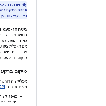
הערה:
החל מ-Android 12, האפליקציה יכולה לקרוא ל-
תכונות המיקום במכ
האפליקציה תמשיך ל
גישה חד-פעמית
המשתמש רק בנקוד
כאלה, האפליקצי
מיקום חד פעמית.
מיקום ברקע
אפליקציה דורשת
משתמשת ב-
API
באפליקציה
עם בני המש