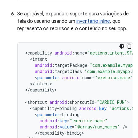
Se aplicável, expanda o suporte para variações de
fala do usuário usando um
inventário inline
, que
representa os recursos e o conteúdo no seu app.
<
capability
android
:
name
=
"actions.intent.STAR
<
intent
android
:
targetPackage
=
"com.example.myapp"
android
:
targetClass
=
"com.example.myapp.Ex
<
parameter
android
:
name
=
"exercise.name"
a
<
/
intent
>

<
/
capability
>

<
shortcut
android
:
shortcutId
=
"CARDIO_RUN"
<
capability
-
binding
android
:
key
=
"actions.in
<
parameter
-
binding
android
:
key
=
"exercise.name"
android
:
value
=
"@array/run_names"
/
<
/
capability
-
bindig
>
