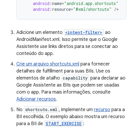
android
:
name
=
"android.app.shortcuts"
android
:
resource
=
"@xml/shortcuts"
/
Adicione um elemento
<intent-filter>
ao
AndroidManifest.xml. Isso permite que o Google
Assistente use links diretos para se conectar ao
conteúdo do app.
Crie um arquivo shortcuts.xml
para fornecer
detalhes de fulfillment para suas BIIs. Use os
elementos de atalho
capability
para declarar ao
Google Assistente as BIIs que podem ser usadas
com o app. Para mais informações, consulte
Adicionar recursos
.
No
shortcuts.xml
, implemente um
recurso
para a
BII escolhida. O exemplo abaixo mostra um recurso
para a BII de
START_EXERCISE
: