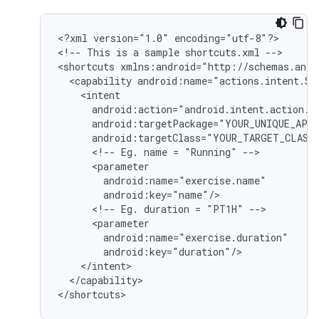
<
?xml version="1.0" encoding="utf-8"?
>

<
!-- This is a sample shortcuts.xml --
>

<
shortcuts xmlns:android="http://schemas.andr
  <capability android:name="actions.intent.ST
    <intent
      android:action="android.intent.action.V
      android:targetPackage="YOUR_UNIQUE_APP
      android:targetClass="YOUR_TARGET_CLASS
      <!-- Eg. name = "Running" -->
      <parameter
        android:name="exercise.name"
        android:key="name"/
      <!-- Eg. duration = "PT1H" -->
      <parameter
        android:name="exercise.duration"
        android:key="duration"/
    </intent>
  </capability>
<
/shortcuts