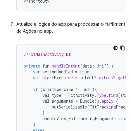
<
/
shortcut
Atualize a lógica do app para processar o fulfillment
de Ações no app.
//FitMainActivity.kt
private
fun
handleIntent
(
data
:
Uri
?
)
{
var
actionHandled
=
true
val
startExercise
=
intent
?
.
extras
?
.
getSt
if
(
startExercise
!=
null
){
val
type
=
FitActivity
.
Type
.
find
(
star
val
arguments
=
Bundle
().
apply
{
putSerializable
(
FitTrackingFragme
}
updateView
(
FitTrackingFragment
::
class
}
else
{