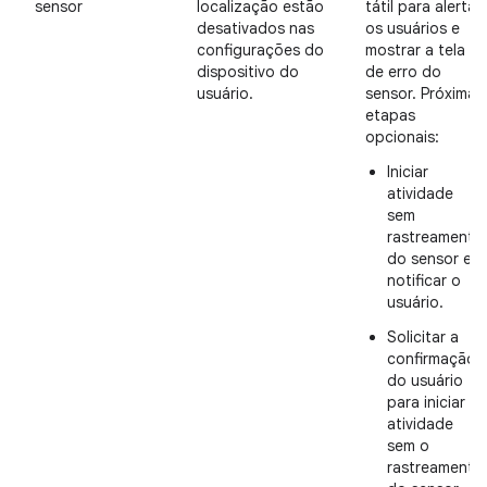
sensor
localização estão
tátil para alertar
desativados nas
os usuários e
configurações do
mostrar a tela
dispositivo do
de erro do
usuário.
sensor. Próximas
etapas
opcionais:
Iniciar
atividade
sem
rastreamento
do sensor e
notificar o
usuário.
Solicitar a
confirmação
do usuário
para iniciar a
atividade
sem o
rastreamento