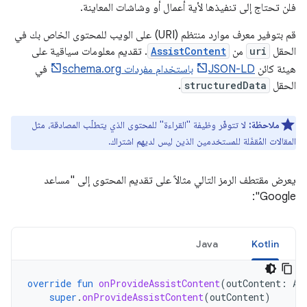
فلن تحتاج إلى تنفيذها لأية أعمال أو وشاشات المعاينة.
قم بتوفير معرف موارد منتظم (URI) على الويب للمحتوى الخاص بك في
الحقل
uri
من
AssistContent
. تقديم معلومات سياقية على
هيئة كائن
JSON-LD
باستخدام مفردات schema.org
في
الحقل
structuredData
.
ملاحظة:
لا تتوفّر وظيفة "القراءة" للمحتوى الذي يتطلّب المصادقة، مثل
المقالات المُقفَلة للمستخدمين الذين ليس لديهم اشتراك.
يعرض مقتطف الرمز التالي مثالاً على تقديم المحتوى إلى "مساعد
Google":
Java
Kotlin
override
fun
onProvideAssistContent
(
outContent
:
As
super
.
onProvideAssistContent
(
outContent
)