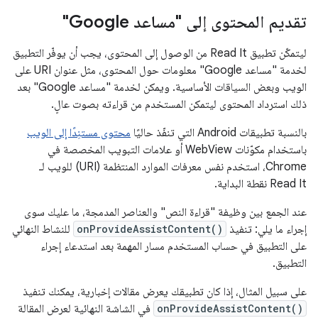
تقديم المحتوى إلى "مساعد Google"
ليتمكّن تطبيق Read It من الوصول إلى المحتوى، يجب أن يوفّر التطبيق
لخدمة "مساعد Google" معلومات حول المحتوى، مثل عنوان URI على
الويب وبعض السياقات الأساسية. ويمكن لخدمة "مساعد Google" بعد
ذلك استرداد المحتوى ليتمكن المستخدم من قراءته بصوت عالٍ.
بالنسبة تطبيقات Android التي تنفّذ حاليًا
محتوى مستنِدًا إلى الويب
باستخدام مكوّنات WebView أو علامات التبويب المخصصة في
Chrome، استخدم نفس معرفات الموارد المنتظمة (URI) للويب لـ
Read It نقطة البداية.
عند الجمع بين وظيفة "قراءة النص" والعناصر المدمجة، ما عليك سوى
إجراء ما يلي: تنفيذ
onProvideAssistContent()
للنشاط النهائي
على التطبيق في حساب المستخدم مسار المهمة بعد استدعاء إجراء
التطبيق.
على سبيل المثال، إذا كان تطبيقك يعرض مقالات إخبارية، يمكنك تنفيذ
onProvideAssistContent()
في الشاشة النهائية لعرض المقالة