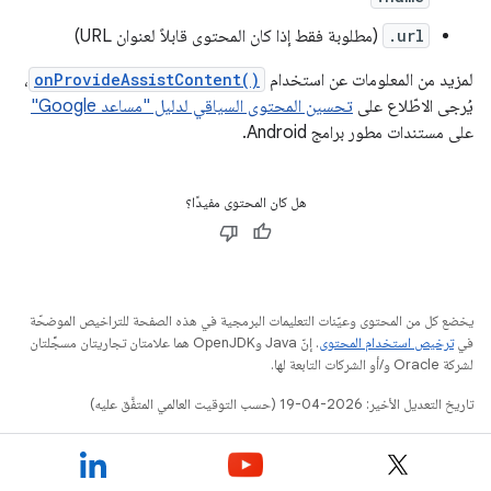
.url
(مطلوبة فقط إذا كان المحتوى قابلاً لعنوان URL)
لمزيد من المعلومات عن استخدام
onProvideAssistContent()
،
يُرجى الاطّلاع على
تحسين المحتوى السياقي لدليل "مساعد Google"
على مستندات مطور برامج Android.
هل كان المحتوى مفيدًا؟
يخضع كل من المحتوى وعيّنات التعليمات البرمجية في هذه الصفحة للتراخيص الموضحّة
في
ترخيص استخدام المحتوى
. إنّ Java وOpenJDK هما علامتان تجاريتان مسجَّلتان
لشركة Oracle و/أو الشركات التابعة لها.
تاريخ التعديل الأخير: 2026-04-19 (حسب التوقيت العالمي المتفَّق عليه)