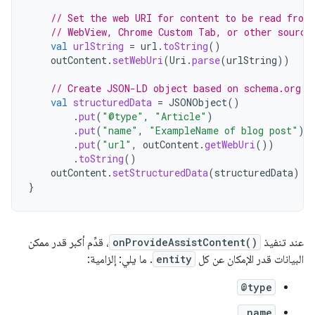
// Set the web URI for content to be read from
// WebView, Chrome Custom Tab, or other source
val
urlString
=
url
.
toString
()
outContent
.
setWebUri
(
Uri
.
parse
(
urlString
))
// Create JSON-LD object based on schema.org s
val
structuredData
=
JSONObject
()
.
put
(
"@type"
,
"Article"
)
.
put
(
"name"
,
"ExampleName of blog post"
)
.
put
(
"url"
,
outContent
.
getWebUri
())
.
toString
()
outContent
.
setStructuredData
(
structuredData
)
}
عند تنفيذ
onProvideAssistContent()
، قدِّم أكبر قدر ممكن
البيانات قدر الإمكان عن كل
entity
. ما يلي: إلزامية:
@type
.name