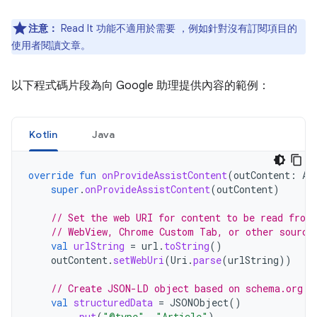
注意：
Read It 功能不適用於需要 ，例如針對沒有訂閱項目的
使用者閱讀文章。
以下程式碼片段為向 Google 助理提供內容的範例：
Kotlin
Java
override
fun
onProvideAssistContent
(
outContent
:
As
super
.
onProvideAssistContent
(
outContent
)
// Set the web URI for content to be read from
// WebView, Chrome Custom Tab, or other source
val
urlString
=
url
.
toString
()
outContent
.
setWebUri
(
Uri
.
parse
(
urlString
))
// Create JSON-LD object based on schema.org s
val
structuredData
=
JSONObject
()
.
put
(
"@type"
,
"Article"
)