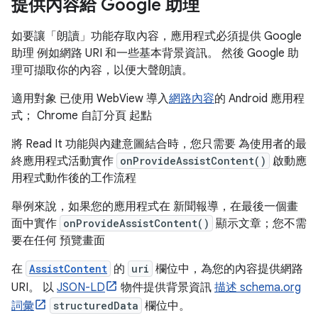
提供內容給 Google 助理
如要讓「朗讀」功能存取內容，應用程式必須提供 Google
助理 例如網路 URI 和一些基本背景資訊。 然後 Google 助
理可擷取你的內容，以便大聲朗讀。
適用對象 已使用 WebView 導入
網路內容
的 Android 應用程
式； Chrome 自訂分頁 起點
將 Read It 功能與內建意圖結合時，您只需要 為使用者的最
終應用程式活動實作
onProvideAssistContent()
啟動應
用程式動作後的工作流程
舉例來說，如果您的應用程式在 新聞報導，在最後一個畫
面中實作
onProvideAssistContent()
顯示文章；您不需
要在任何 預覽畫面
在
AssistContent
的
uri
欄位中，為您的內容提供網路
URI。 以
JSON-LD
物件提供背景資訊
描述 schema.org
詞彙
structuredData
欄位中。