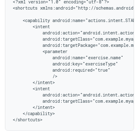
<?xml
version="1.0"
encoding="utf-8"?>

<shortcuts
xmlns:android="http://schemas.android.c
<capability
</capability>
