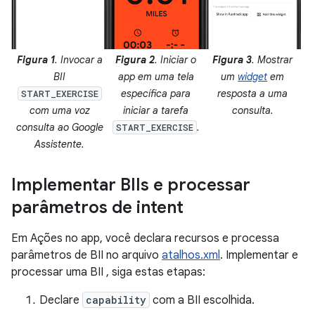
Figura 1
. Invocar a
Figura 2
. Iniciar o
Figura 3
. Mostrar
BII
app em uma tela
um
widget
em
específica para
resposta a uma
START_EXERCISE
com uma voz
iniciar a tarefa
consulta.
consulta ao Google
.
START_EXERCISE
Assistente.
Implementar BIIs e processar
parâmetros de intent
Em Ações no app, você declara recursos e processa
parâmetros de BII no arquivo
atalhos.xml
. Implementar e
processar uma BII , siga estas etapas:
Declare
capability
com a BII escolhida.