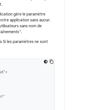
t.
cation gère le paramètre
 votre application sans aucun
utilisateurs sans nom de
traînements"
.
s Si les paramètres ne sont
d">
