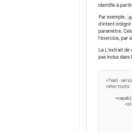
identifie à part
Par exemple,
a
d'intent intégré
paramètre. Cela
l'exercice, par
La L'extrait de
pas inclus dans l
<?xml
vers
<shortcuts
<capabi