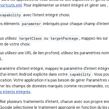
hortcuts.xml
. Pour implémenter un intent intégré et gérer ses
capability
avec l'intent intégré choisi.
es éléments
parameter
imbriqués pour chaque champ d'intent
us utilisez
targetClass
ou
targetPackage
, mappez-les sur 
om de votre choix.
ous utilisez une URL de lien profond, utilisez les paramètres n
L.
aramètre d'intent intégré, mappez le paramètre d'intent intég
'un intent Android explicite dans votre
capability
. Vous pou
ication. Votre application n'a pas besoin de gérer Paramètres 
érer les champs de données marqués comme recommandés. co
s intents intégrés
.
inir plusieurs traitements d'intent, chacun avec son propre 
ogle sélectionne le traitement approprié en fonction du les 