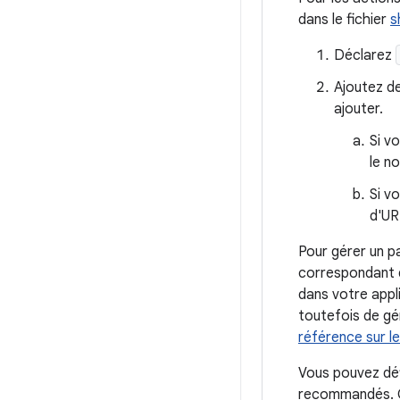
dans le fichier
s
Déclarez
Ajoutez d
ajouter.
Si vo
le n
Si v
d'UR
Pour gérer un p
correspondant d
dans votre appl
toutefois de g
référence sur le
Vous pouvez déf
recommandés. Go