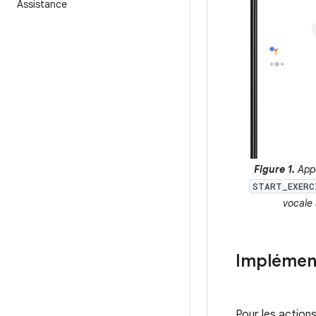
Assistance
Figure 1.
Appe
START_EXERC
vocale 
Implément
Pour les action