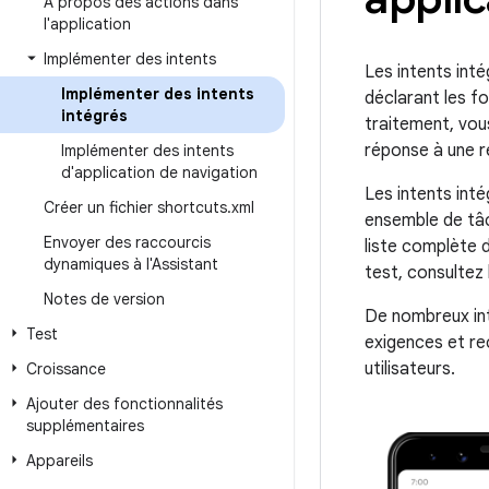
À propos des actions dans
l'application
Implémenter des intents
Les intents int
Implémenter des intents
déclarant les fo
intégrés
traitement, vou
réponse à une re
Implémenter des intents
d'application de navigation
Les intents int
Créer un fichier shortcuts
.
xml
ensemble de tâc
Envoyer des raccourcis
liste complète d
dynamiques à l'Assistant
test, consultez
Notes de version
De nombreux in
Test
exigences et re
utilisateurs.
Croissance
Ajouter des fonctionnalités
supplémentaires
Appareils