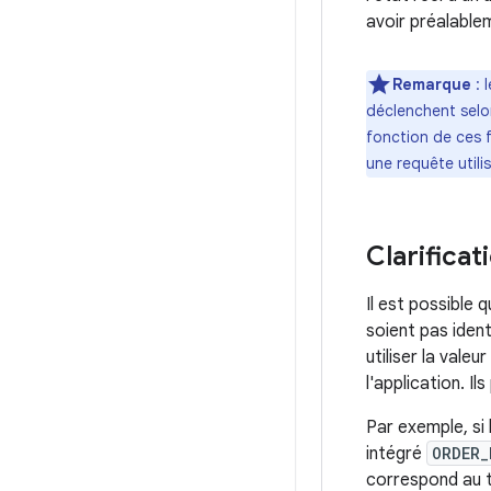
avoir préalablem
Remarque
: 
déclenchent selon
fonction de ces 
une requête utilis
Clarificat
Il est possible 
soient pas ident
utiliser la vale
l'application. Il
Par exemple, si 
intégré
ORDER_
correspond au