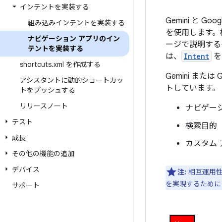
インテントを実装する
Gemini と
組み込みインテントを実装する
を使用します。相
ナビゲーション アプリのイン
ージで説明する
テントを実装する
は、
Intent
を
shortcuts
.
xml を作成する
Gemini また
アシスタントに動的ショートカッ
トしています。
トをプッシュする
リリースノート
ナビゲー
テスト
検索目的
成長
カスタム 
その他の機能の追加
デバイス
注:
相互運用性
を実現するために
サポート