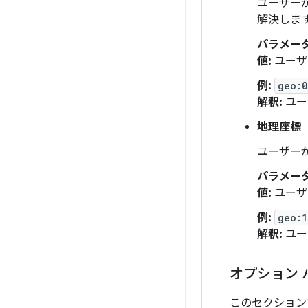
ユーザー
解決しま
パラメータ
値:
ユーザ
例:
geo:0
解釈:
ユー
地理座標
ユーザー
パラメータ
値:
ユーザ
例:
geo:1
解釈:
ユー
オプション 
このセクション