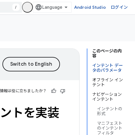
/
Android Studio
ログイン
このページの内
容
インテント デー
タのパラメータ
オフライン イン
テント
情報は役に立ちましたか？
ナビゲーション
インテント
テントを実装
インテントの
形式
マニフェスト
のインテント
フィルタ