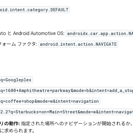
oid.intent.category.DEFAULT
uto と Android Automotive OS:
androidx.car.app.action.N
ォーム ファクタ:
android.intent.action.NAVIGATE
?q=Googleplex
?q=1600+Amphitheatre+parkway&mode=b&intent=add_a_sto
?q=coffee+shop&mode=w&intent=navigation
,2.2?q=Starbucks+on+Main+Street&mode=w&intent=naviga
リの動作:
指定された場所へのナビゲーションが開始されるか
に求められます。