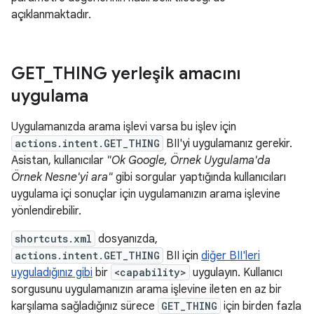
açıklanmaktadır.
GET
_
THING yerleşik amacını
uygulama
Uygulamanızda arama işlevi varsa bu işlev için
actions.intent.GET_THING
BII'yi uygulamanız gerekir.
Asistan, kullanıcılar
"Ok Google, Örnek Uygulama'da
Örnek Nesne'yi ara"
gibi sorgular yaptığında kullanıcıları
uygulama içi sonuçlar için uygulamanızın arama işlevine
yönlendirebilir.
shortcuts.xml
dosyanızda,
actions.intent.GET_THING
BII için
diğer BII'leri
uyguladığınız gibi
bir
<capability>
uygulayın. Kullanıcı
sorgusunu uygulamanızın arama işlevine ileten en az bir
karşılama sağladığınız sürece
GET_THING
için birden fazla