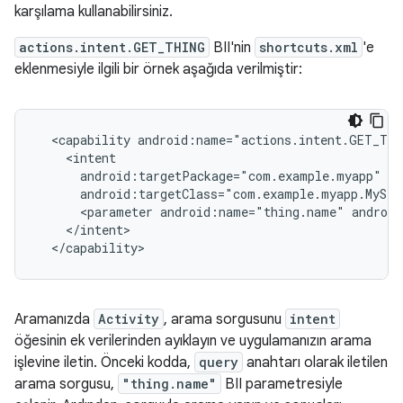
karşılama kullanabilirsiniz.
actions.intent.GET_THING
BII'nin
shortcuts.xml
'e
eklenmesiyle ilgili bir örnek aşağıda verilmiştir:
<capability
<parameter
android:name="thing.name"
androi
Aramanızda
Activity
, arama sorgusunu
intent
öğesinin ek verilerinden ayıklayın ve uygulamanızın arama
işlevine iletin. Önceki kodda,
query
anahtarı olarak iletilen
arama sorgusu,
"thing.name"
BII parametresiyle