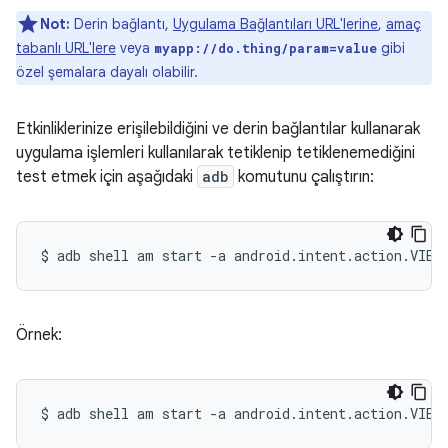
Not:
Derin bağlantı,
Uygulama Bağlantıları URL'lerine
,
amaç
tabanlı URL'lere
veya
gibi
myapp://do.thing/param=value
özel şemalara dayalı olabilir.
Etkinliklerinize erişilebildiğini ve derin bağlantılar kullanarak
uygulama işlemleri kullanılarak tetiklenip tetiklenemediğini
test etmek için aşağıdaki
adb
komutunu çalıştırın:
$
adb
shell
am
start
-a
android.intent.action.VIEW
Örnek:
$
adb
shell
am
start
-a
android.intent.action.VIEW