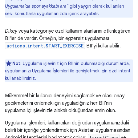
Uygulama'da spor ayakkabı ara"
gibi yaygın olarak kullanılan
sesli komutlarla uygulamanızda içerik arayabilir.
Dikey
veya kategoriye özel kullanım alanlarını etkinleştiren
BI'ler de vardır. Örneğin, bir egzersiz uygulaması
actions.intent.START_EXERCISE
BII'yi kullanabilir.
Not:
Uygulama işleviniz için BII'nin bulunmadığı durumlarda,
uygulamanızı Uygulama İşlemleri ile genişletmek için
özel intent
kullanabilirsiniz.
Mükemmel bir kullanıcı deneyimi sağlamak ve olası onay
gecikmelerini önlemek için uyguladığınız her BII'nin
uygulama içi işlevinizle alakalı olduğundan emin olun.
Uygulama İşlemleri, kullanıcıları doğrudan uygulamanızdaki
belirli bir içeriğe yönlendirmek için Asistan uygulamasından
Android intent'lerini başlatarak çalışır.
targetClass
ve