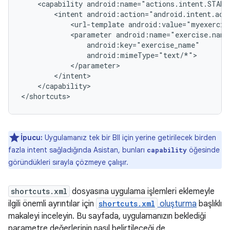
<capability
<intent
<url-template
android:value="myexercis
<parameter
</capability>

İpucu:
Uygulamanız tek bir BII için yerine getirilecek birden
fazla intent sağladığında Asistan, bunları
öğesinde
capability
göründükleri sırayla çözmeye çalışır.
shortcuts.xml
dosyasına uygulama işlemleri eklemeyle
ilgili önemli ayrıntılar için
shortcuts.xml
oluşturma
başlıklı
makaleyi inceleyin. Bu sayfada, uygulamanızın beklediği
parametre değerlerinin nasıl belirtileceği de