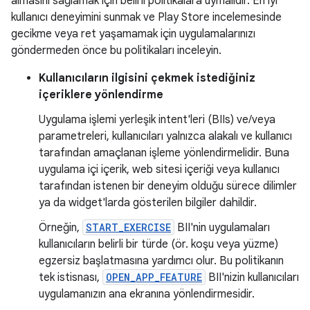
almasını sağlamak için belirli politikalara uymalıdır. En iyi
kullanıcı deneyimini sunmak ve Play Store incelemesinde
gecikme veya ret yaşamamak için uygulamalarınızı
göndermeden önce bu politikaları inceleyin.
Kullanıcıların ilgisini çekmek istediğiniz
içeriklere yönlendirme
Uygulama işlemi yerleşik intent'leri (BIIs) ve/veya
parametreleri, kullanıcıları yalnızca alakalı ve kullanıcı
tarafından amaçlanan işleme yönlendirmelidir. Buna
uygulama içi içerik, web sitesi içeriği veya kullanıcı
tarafından istenen bir deneyim olduğu sürece dilimler
ya da widget'larda gösterilen bilgiler dahildir.
Örneğin,
START_EXERCISE
BII'nin uygulamaları
kullanıcıların belirli bir türde (ör. koşu veya yüzme)
egzersiz başlatmasına yardımcı olur. Bu politikanın
tek istisnası,
OPEN_APP_FEATURE
BII'nizin kullanıcıları
uygulamanızın ana ekranına yönlendirmesidir.