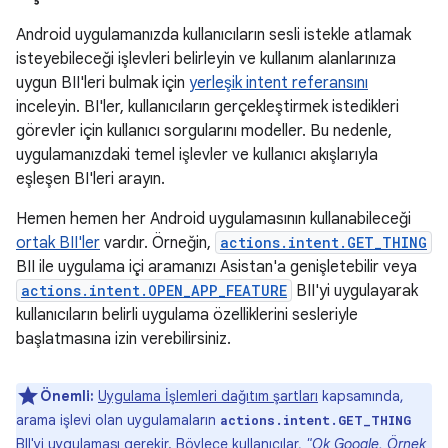
Android uygulamanızda kullanıcıların sesli istekle atlamak
isteyebileceği işlevleri belirleyin ve kullanım alanlarınıza
uygun BII'leri bulmak için
yerleşik intent referansını
inceleyin. BI'ler, kullanıcıların gerçekleştirmek istedikleri
görevler için kullanıcı sorgularını modeller. Bu nedenle,
uygulamanızdaki temel işlevler ve kullanıcı akışlarıyla
eşleşen BI'leri arayın.
Hemen hemen her Android uygulamasının kullanabileceği
ortak BII'ler
vardır. Örneğin,
actions.intent.GET_THING
BII ile uygulama içi aramanızı Asistan'a genişletebilir veya
actions.intent.OPEN_APP_FEATURE
BII'yi uygulayarak
kullanıcıların belirli uygulama özelliklerini sesleriyle
başlatmasına izin verebilirsiniz.
Önemli:
Uygulama İşlemleri dağıtım şartları
kapsamında,
arama işlevi olan uygulamaların
actions.intent.GET_THING
BII'yi uygulaması gerekir. Böylece kullanıcılar,
"Ok Google, Örnek