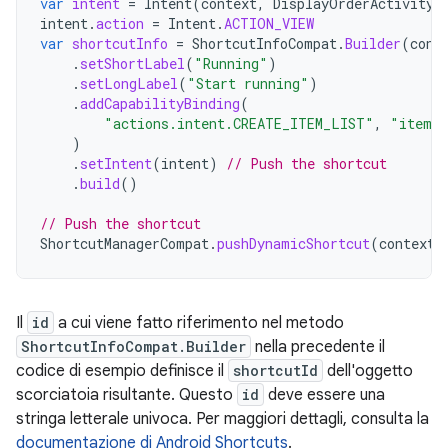
var
intent
=
Intent
(
context
,
DisplayOrderActivity
:
intent
.
action
=
Intent
.
ACTION_VIEW
var
shortcutInfo
=
ShortcutInfoCompat
.
Builder
(
cont
.
setShortLabel
(
"Running"
)
.
setLongLabel
(
"Start running"
)
.
addCapabilityBinding
(
"actions.intent.CREATE_ITEM_LIST"
,
"itemL
)
.
setIntent
(
intent
)
// Push the shortcut
.
build
()
// Push the shortcut
ShortcutManagerCompat
.
pushDynamicShortcut
(
context
,
Il
id
a cui viene fatto riferimento nel metodo
ShortcutInfoCompat.Builder
nella precedente il
codice di esempio definisce il
shortcutId
dell'oggetto
scorciatoia risultante. Questo
id
deve essere una
stringa letterale univoca. Per maggiori dettagli, consulta la
documentazione di Android Shortcuts
.