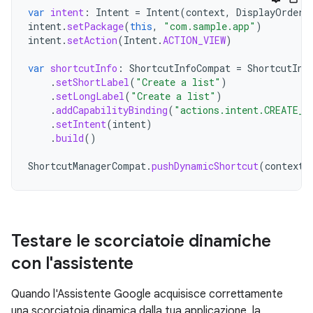
var
intent
:
Intent
=
Intent
(
context
,
DisplayOrderA
intent
.
setPackage
(
this
,
"com.sample.app"
)
intent
.
setAction
(
Intent
.
ACTION_VIEW
)
var
shortcutInfo
:
ShortcutInfoCompat
=
ShortcutInf
.
setShortLabel
(
"Create a list"
)
.
setLongLabel
(
"Create a list"
)
.
addCapabilityBinding
(
"actions.intent.CREATE_I
.
setIntent
(
intent
)
.
build
()
ShortcutManagerCompat
.
pushDynamicShortcut
(
context
,
Testare le scorciatoie dinamiche
con l'assistente
Quando l'Assistente Google acquisisce correttamente
una scorciatoia dinamica dalla tua applicazione, la