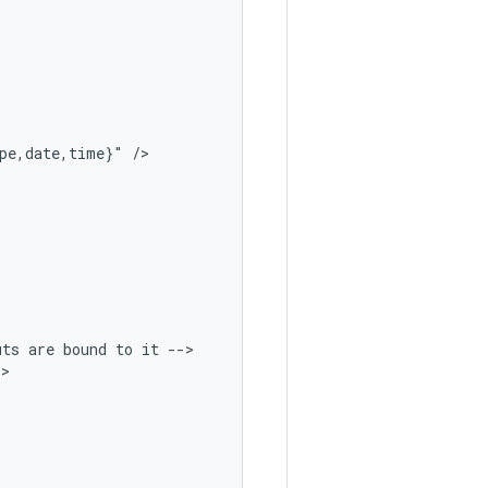
pe,date,time}"
uts
are
bound
to
it