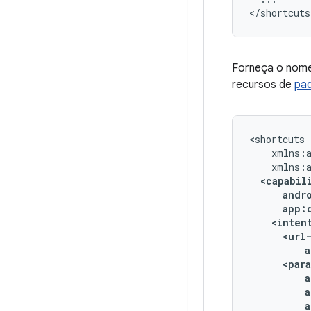
Forneça o nome 
recursos de
pad
<inten
a
a