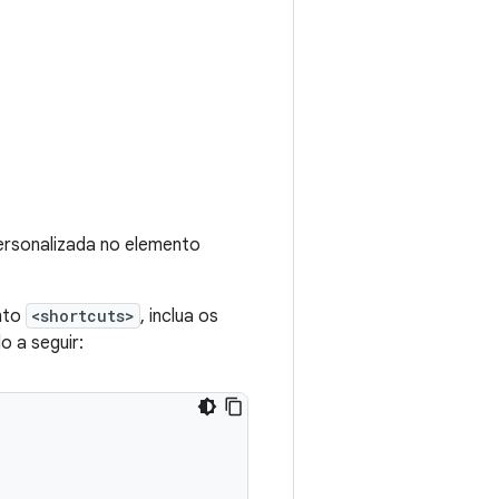
ersonalizada no elemento
ento
<shortcuts>
, inclua os
 a seguir: