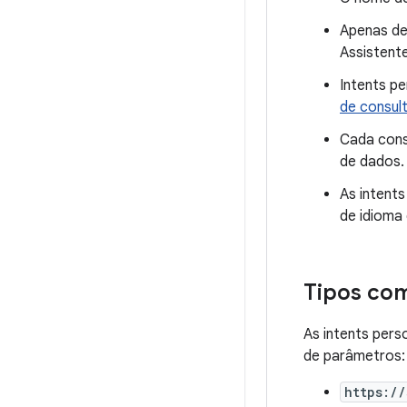
Apenas de
Assistent
Intents p
de consul
Cada consu
de dados.
As intent
de idioma 
Tipos co
As intents pers
de parâmetros:
https:/