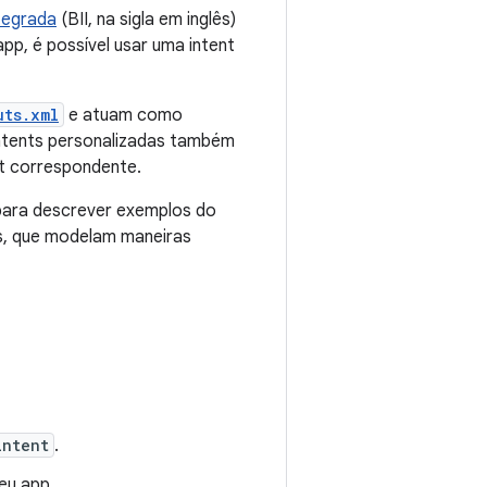
ntegrada
(BII, na sigla em inglês)
pp, é possível usar uma intent
uts.xml
e atuam como
 intents personalizadas também
nt correspondente.
ara descrever exemplos do
as, que modelam maneiras
intent
.
eu app.