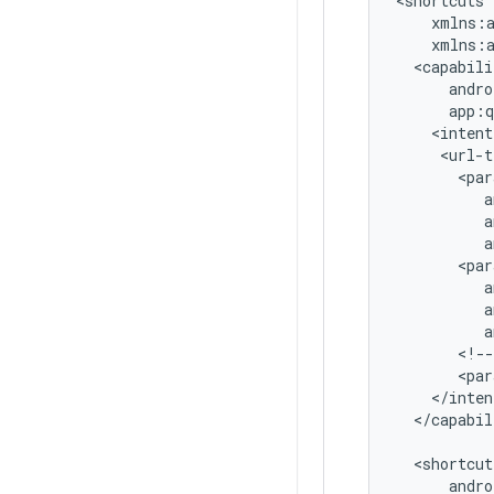
<intent
<url-t
a
a
<!--
<par
</capabil
andro