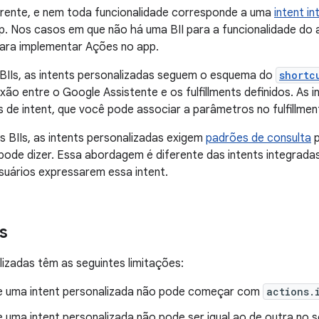
erente, e nem toda funcionalidade corresponde a uma
intent i
. Nos casos em que não há uma BII para a funcionalidade do a
para implementar Ações no app.
BIIs, as intents personalizadas seguem o esquema do
shortc
ão entre o Google Assistente e os fulfillments definidos. As
de intent, que você pode associar a parâmetros no fulfillme
s BIIs, as intents personalizadas exigem
padrões de consulta
p
pode dizer. Essa abordagem é diferente das intents integrad
suários expressarem essa intent.
s
lizadas têm as seguintes limitações:
 uma intent personalizada não pode começar com
actions.
 uma intent personalizada não pode ser igual ao de outra no s