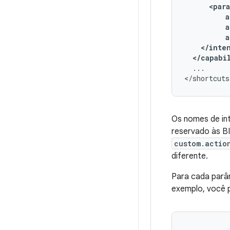
a
</capabi
...

Os nomes de in
reservado às BI
custom.actio
diferente.
Para cada parâ
exemplo, você 
...
