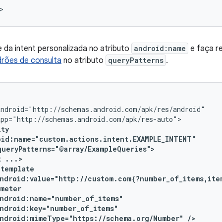
da intent personalizada no atributo
android:name
e faça re
rões de consulta
no atributo
queryPatterns
.
t
ndroid:value="http://custom.com{?number_of_items,ite
ndroid:mimeType="https://schema.org/Number"