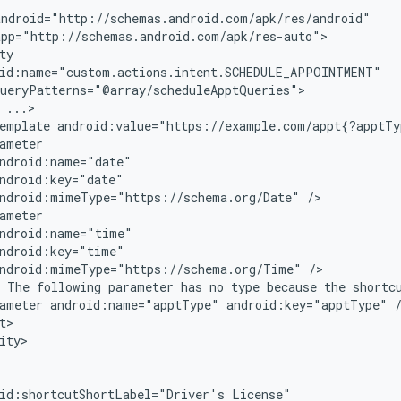
emplate
android:value="https://example.com/appt{?apptTy
ndroid:mimeType="https://schema.org/Date"
ndroid:mimeType="https://schema.org/Time"
The
following
parameter
has
no
type
because
the
shortc
ameter
android:name="apptType"
android:key="apptType"
ity>

id:shortcutShortLabel="Driver's