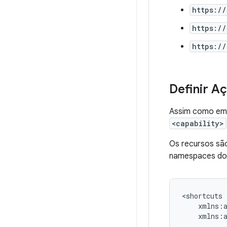
https:/
https:/
https:/
Definir A
Assim como em 
<capability>
Os recursos são
namespaces dos
...
