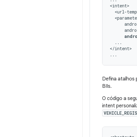
<url-temp
andr
...

</intent>

Defina atalhos 
BIIs.
O código a segu
intent personal
VEHICLE_REGI