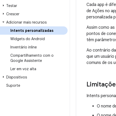
Cada app é dif
Testar
de Ações no app
Crescer
personalizada 
Adicionar mais recursos
Assim como as 
Intents personalizadas
pontos de conex
Widgets do Android
têm parâmetros 
Inventário inline
Ao contrário da
Compartilhamento com o
que um usuário 
Google Assistente
comuns de os u
Ler em voz alta
Dispositivos
Limitaçõe
Suporte
Intents persona
O nome de
O nome de