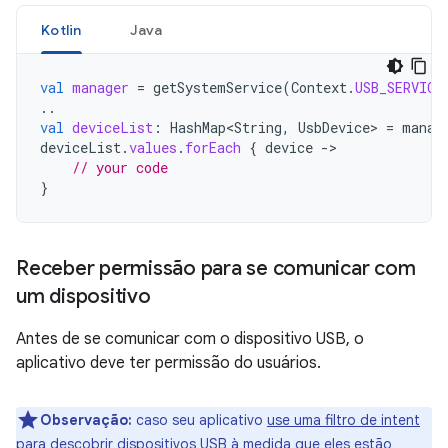
Kotlin
Java
val
manager
=
getSystemService
(
Context
.
USB_SERVICE
..
val
deviceList
:
HashMap<String
,
UsbDevice
>
=
manag
deviceList
.
values
.
forEach
{
device
-
// your code
}
Receber permissão para se comunicar com
um dispositivo
Antes de se comunicar com o dispositivo USB, o
aplicativo deve ter permissão do usuários.
Observação:
caso seu aplicativo
use uma filtro de intent
para descobrir dispositivos USB à medida que eles estão