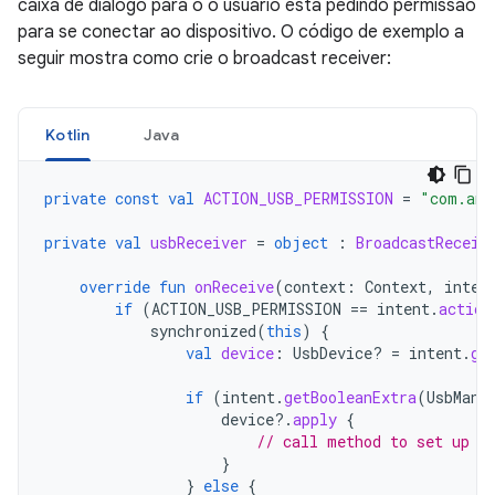
caixa de diálogo para o o usuário está pedindo permissão
para se conectar ao dispositivo. O código de exemplo a
seguir mostra como crie o broadcast receiver:
Kotlin
Java
private
const
val
ACTION_USB_PERMISSION
=
"com.and
private
val
usbReceiver
=
object
:
BroadcastReceiv
override
fun
onReceive
(
context
:
Context
,
inten
if
(
ACTION_USB_PERMISSION
==
intent
.
action
synchronized
(
this
)
{
val
device
:
UsbDevice? 
=
intent
.
ge
if
(
intent
.
getBooleanExtra
(
UsbMana
device
?.
apply
{
// call method to set up d
}
}
else
{