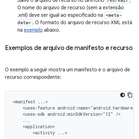
Salve o arquivo de recurso no diretório
res/xml/
.
O nome do arquivo de recurso (sem a extensão
.xml) deve ser igual ao especificado na
<meta-
data>
. O formato do arquivo de recurso XML está
na
exemplo
abaixo.
Exemplos de arquivo de manifesto e recurso
O exemplo a seguir mostra um manifesto e o arquivo de
recurso correspondente:
<manifest
<uses-feature
android:name="android.hardware.u
<uses-sdk
android:minSdkVersion="12"
<activity