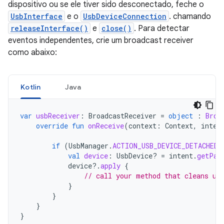
dispositivo ou se ele tiver sido desconectado, feche o
UsbInterface
e o
UsbDeviceConnection
. chamando
releaseInterface()
e
close()
. Para detectar
eventos independentes, crie um broadcast receiver
como abaixo:
Kotlin
Java
var
usbReceiver
:
BroadcastReceiver
=
object
:
Broa
override
fun
onReceive
(
context
:
Context
,
inten
if
(
UsbManager
.
ACTION_USB_DEVICE_DETACHED
val
device
:
UsbDevice? 
=
intent
.
getPar
device
?.
apply
{
// call your method that cleans up
}
}
}
}