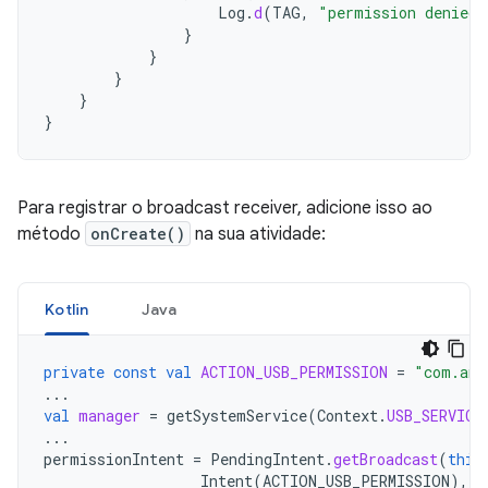
Log
.
d
(
TAG
,
"permission denied 
}
}
}
}
}
Para registrar o broadcast receiver, adicione isso ao
método
onCreate()
na sua atividade:
Kotlin
Java
private
const
val
ACTION_USB_PERMISSION
=
"com.and
...
val
manager
=
getSystemService
(
Context
.
USB_SERVICE
...
permissionIntent
=
PendingIntent
.
getBroadcast
(
this
Intent
(
ACTION_USB_PERMISSION
),
P