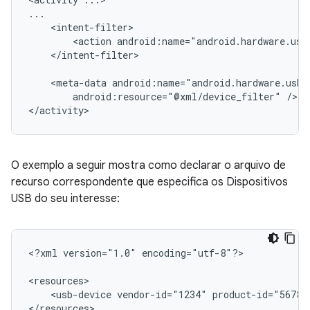
<action
android:name="android.hardware.usb
</intent-filter>

<meta-data
android:resource="@xml/device_filter"
/>

</activity>
O exemplo a seguir mostra como declarar o arquivo de
recurso correspondente que especifica os Dispositivos
USB do seu interesse:
<?xml
version="1.0"
encoding="utf-8"?>

<usb-device
vendor-id="1234"
product-id="5678"
</resources>