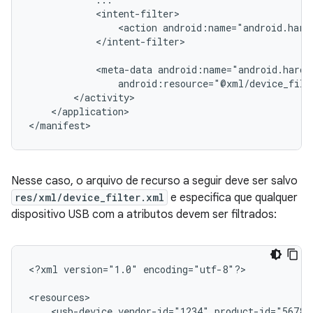
<action
android:name="android.hard
</intent-filter>

<meta-data
android:resource="@xml/device_filt
</application>

</manifest>
Nesse caso, o arquivo de recurso a seguir deve ser salvo
res/xml/device_filter.xml
e especifica que qualquer
dispositivo USB com a atributos devem ser filtrados:
<?xml
version="1.0"
encoding="utf-8"?>

<usb-device
vendor-id="1234"
product-id="5678"