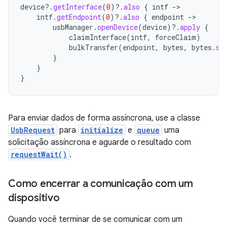
device
?.
getInterface
(
0
)
?.
also
{
intf
-
intf
.
getEndpoint
(
0
)
?.
also
{
endpoint
-
usbManager
.
openDevice
(
device
)
?.
apply
{
claimInterface
(
intf
,
forceClaim
)
bulkTransfer
(
endpoint
,
bytes
,
bytes
.
si
}
}
}
Para enviar dados de forma assíncrona, use a classe
UsbRequest
para
initialize
e
queue
uma
solicitação assíncrona e aguarde o resultado com
requestWait()
.
Como encerrar a comunicação com um
dispositivo
Quando você terminar de se comunicar com um