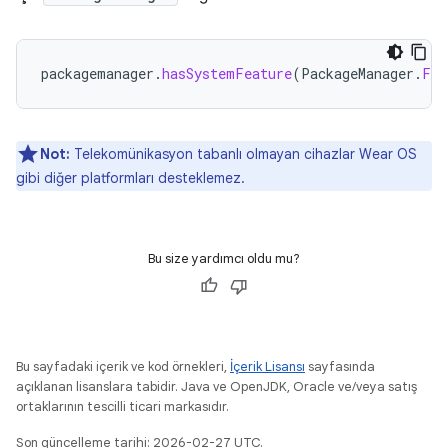
packagemanager
.
hasSystemFeature
(
PackageManager
.
FEA
Not:
Telekomünikasyon tabanlı olmayan cihazlar Wear OS
gibi diğer platformları desteklemez.
Bu size yardımcı oldu mu?
Bu sayfadaki içerik ve kod örnekleri,
İçerik Lisansı
sayfasında
açıklanan lisanslara tabidir. Java ve OpenJDK, Oracle ve/veya satış
ortaklarının tescilli ticari markasıdır.
Son güncelleme tarihi: 2026-02-27 UTC.