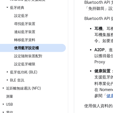
Bluetoot
藍牙經典
「免持聽筒」設
設定藍牙
Bluetooth
尋找藍牙裝置
耳機
。耳機
連結藍牙裝置
耳機集服務的
轉移藍牙資料
令。如要
使用藍牙設定檔
A2DP
。進
以獲得最佳
設定隨附裝置配對
Proxy
設定藍牙權限
健康裝置
藍牙低功耗 (BLE)
支援藍牙
BLE 音訊
料專業化
近距離無線通訊 (NFC)
在 Nomenc
參閱「
健
測量
USB
使用個人資料的
電信