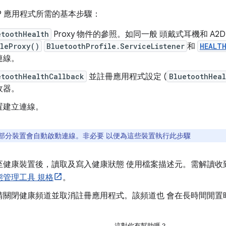
P 應用程式所需的基本步驟：
etoothHealth
Proxy 物件的參照。如同一般 頭戴式耳機和 A
ileProxy()
BluetoothProfile.ServiceListener
和
HEALT
連線。
etoothHealthCallback
並註冊應用程式設定 (
BluetoothHea
收器。
置建立連線。
部分裝置會自動啟動連線。非必要 以便為這些裝置執行此步驟
至健康裝置後，讀取及寫入健康狀態 使用檔案描述元。需解讀收
態管理工具 規格
。
請關閉健康頻道並取消註冊應用程式。該頻道也 會在長時間閒置
這對你有幫助嗎？