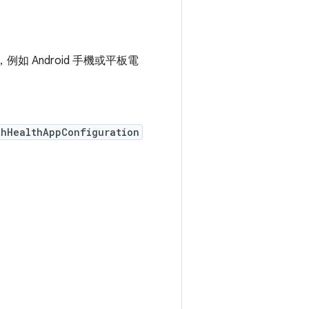
 Android 手機或平板電
thHealthAppConfiguration