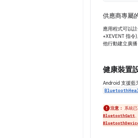
供應商專屬的 
應用程式可以註冊
+XEVENT
他行動建立廣播
健康裝置
Android 支
BluetoothHea
注意：
系統已
BluetoothGatt
BluetoothDevic