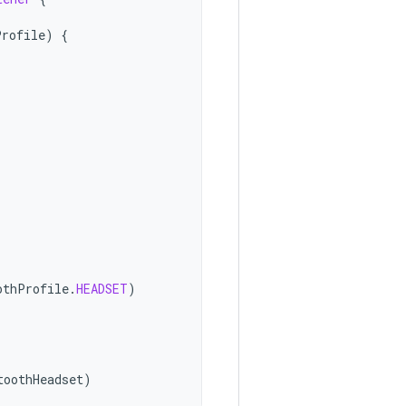
Profile
)
{
othProfile
.
HEADSET
)
toothHeadset
)