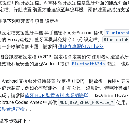
h API 支援使用藍牙設定檔。A 罩杯 藍牙設定檔是藍牙介面的無線
定檔。行動裝置 裝置才能連線至無線耳機，兩部裝置都必須支援
 API 提供下列藍牙實作項目 設定檔：
設定檔支援藍牙耳機 與手機密不可分Android 提供
Bluetooth
 Proxy這包括 藍牙耳機與免持 (1.5 版) 設定檔。
BluetoothH
進一步瞭解這個主題，請參閱
供應商專屬的 AT 指令
。
階音訊發布設定檔 (A2DP) 設定檔會定義如何 使用者可透過
效能和最安全的連線Android 提供
BluetoothA2dp
類別，也就
：Android 支援藍牙健康裝置 設定檔 (HDP)。開啟後，你即
的健康裝置，例如心率監測器、血液 公尺、溫度計、體重計等如
代碼，請參閱
藍牙 HDP 裝置資料 專業認證
。 ISO/IEEE 110
lature Codes Annex 中當做
MDC_DEV_SPEC_PROFILE_*
使用。
康裝置設定檔
」。
基本步驟如下：