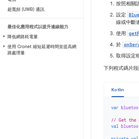
按照相關
超寬頻 (UWB) 通訊
設定
Blu
線或中斷
最佳化應用程式以提升連線能力
使用
get
降低網路耗電量
於
onSer
使用 Cronet 縮短延遲時間並提高網
路處理量
取得設定檔
下列程式碼片段
Kotlin
var
bluetoo
// Get the 
val
bluetoo
private
val