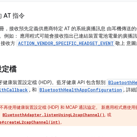
AT 指令
，接收預先定義供應商特定 AT 的系統廣播訊息 由耳機傳送的命令 (例
 指令)。例如： 應用程式可能會接收指出已連結裝置電池電量的廣播
 接收方
ACTION_VENDOR_SPECIFIC_HEADSET_EVENT
敬上 意圖
設定檔
援藍牙健康裝置設定檔 (HDP)。藍牙健康 API 包含類別
BluetoothH
lthCallback
, 和
BluetoothHealthAppConfiguration
, 詳
不再使用健康裝置設定檔 (HDP) 和 MCAP 通訊協定。 新應用程式應
、
, 或
BluetoothAdapter.listenUsingL2capChannel()
。
e#createL2capChannel(int)