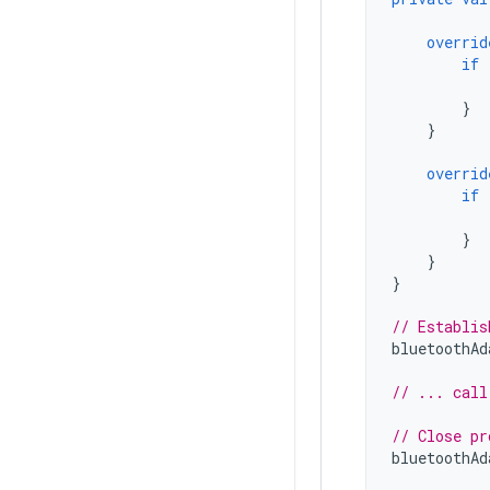
overrid
if
}
}
overrid
if
}
}
}
// Establis
bluetoothAd
// ... call
// Close pr
bluetoothAd