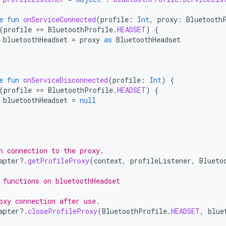
e
fun
onServiceConnected
(
profile
:
Int
,
proxy
:
Bluetooth
(
profile
==
BluetoothProfile
.
HEADSET
)
{
bluetoothHeadset
=
proxy
as
BluetoothHeadset
e
fun
onServiceDisconnected
(
profile
:
Int
)
{
(
profile
==
BluetoothProfile
.
HEADSET
)
{
bluetoothHeadset
=
null
h connection to the proxy.
apter
?.
getProfileProxy
(
context
,
profileListener
,
Blueto
 functions on bluetoothHeadset
oxy connection after use.
apter
?.
closeProfileProxy
(
BluetoothProfile
.
HEADSET
,
blue