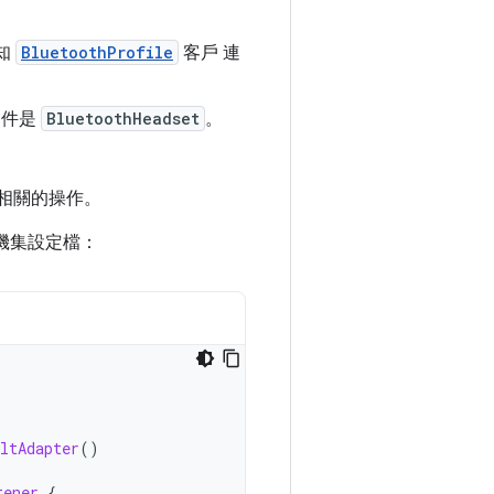
知
BluetoothProfile
客戶 連
物件是
BluetoothHeadset
。
檔相關的操作。
耳機集設定檔：
ltAdapter
()
tener
{