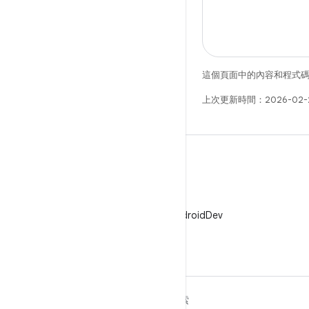
這個頁面中的內容和程式
上次更新時間：2026-02-
X
在 X 中追蹤 @AndroidDev
深入瞭解 ANDROID
探索