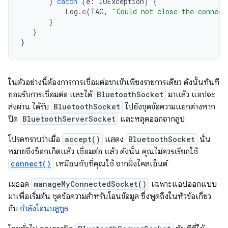
}
catch
(
e
:
IOException
)
{
Log
.
e
(
TAG
,
"Could not close the connect
}
}
}
ในตัวอย่างนี้ต้องการการเชื่อมต่อขาเข้าเพียงรายการเดียว ดังนั้นทันที
ยอมรับการเชื่อมต่อ และได้
BluetoothSocket
มาแล้ว แอปจะ
ส่งผ่าน ได้รับ
BluetoothSocket
ไปยังชุดข้อความแยกต่างหาก
ปิด
BluetoothServerSocket
และหลุดออกจากลูป
โปรดทราบว่าเมื่อ
accept()
แสดง
BluetoothSocket
นั่น
หมายถึงซ็อกเก็ตแล้ว เชื่อมต่อ แล้ว ดังนั้น คุณไม่ควรเรียกใช้
connect()
เหมือนกับที่คุณใช้ จากฝั่งไคลเอ็นต์
เมธอด
manageMyConnectedSocket()
เฉพาะแอปออกแบบ
มาเพื่อเริ่มต้น ชุดข้อความสำหรับโอนข้อมูล ซึ่งพูดถึงในหัวข้อเกี่ยว
กับ
กำลังโอนบลูทูธ