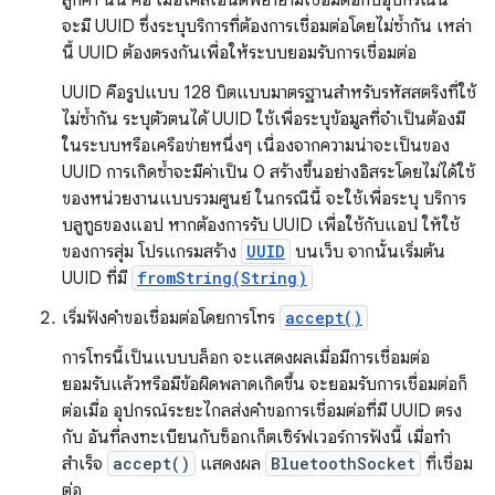
ลูกค้า นั่น คือ เมื่อไคลเอ็นต์พยายามเชื่อมต่อกับอุปกรณ์นี้
จะมี UUID ซึ่งระบุบริการที่ต้องการเชื่อมต่อโดยไม่ซ้ำกัน เหล่า
นี้ UUID ต้องตรงกันเพื่อให้ระบบยอมรับการเชื่อมต่อ
UUID คือรูปแบบ 128 บิตแบบมาตรฐานสำหรับรหัสสตริงที่ใช้
ไม่ซ้ำกัน ระบุตัวตนได้ UUID ใช้เพื่อระบุข้อมูลที่จำเป็นต้องมี
ในระบบหรือเครือข่ายหนึ่งๆ เนื่องจากความน่าจะเป็นของ
UUID การเกิดซ้ำจะมีค่าเป็น 0 สร้างขึ้นอย่างอิสระโดยไม่ได้ใช้
ของหน่วยงานแบบรวมศูนย์ ในกรณีนี้ จะใช้เพื่อระบุ บริการ
บลูทูธของแอป หากต้องการรับ UUID เพื่อใช้กับแอป ให้ใช้
ของการสุ่ม โปรแกรมสร้าง
UUID
บนเว็บ จากนั้นเริ่มต้น
UUID ที่มี
fromString(String)
เริ่มฟังคำขอเชื่อมต่อโดยการโทร
accept()
การโทรนี้เป็นแบบบล็อก จะแสดงผลเมื่อมีการเชื่อมต่อ
ยอมรับแล้วหรือมีข้อผิดพลาดเกิดขึ้น จะยอมรับการเชื่อมต่อก็
ต่อเมื่อ อุปกรณ์ระยะไกลส่งคำขอการเชื่อมต่อที่มี UUID ตรง
กับ อันที่ลงทะเบียนกับซ็อกเก็ตเซิร์ฟเวอร์การฟังนี้ เมื่อทำ
สำเร็จ
accept()
แสดงผล
BluetoothSocket
ที่เชื่อม
ต่อ