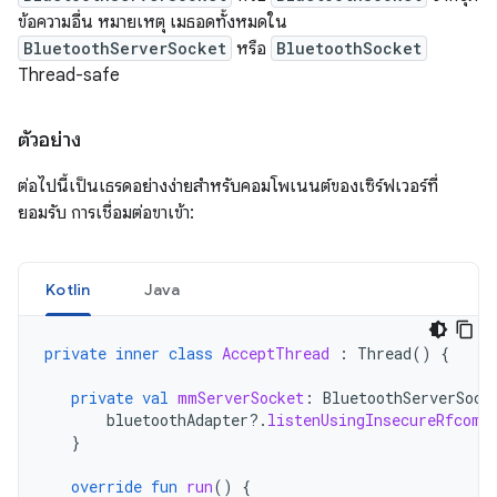
ข้อความอื่น หมายเหตุ เมธอดทั้งหมดใน
BluetoothServerSocket
หรือ
BluetoothSocket
Thread-safe
ตัวอย่าง
ต่อไปนี้เป็นเธรดอย่างง่ายสำหรับคอมโพเนนต์ของเซิร์ฟเวอร์ที่
ยอมรับ การเชื่อมต่อขาเข้า:
Kotlin
Java
private
inner
class
AcceptThread
:
Thread
()
{
private
val
mmServerSocket
:
BluetoothServerSock
bluetoothAdapter
?.
listenUsingInsecureRfcomm
}
override
fun
run
()
{