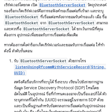
เซิร์ฟเวอร์โดยกด เปิด
BluetoothServerSocket
วัตถุประสงค์
ของซ็อกเก็ตเซิร์ฟเวอร์คือการรอฟังคำขอเชื่อมต่อที่เข้ามา และระบุ
BluetoothSocket
ที่เชื่อมต่อหลังจากยอมรับคำขอแล้ว เมื่อ ซื้อ
BluetoothSocket
จาก
BluetoothServerSocket
สามารถ
และควรทิ้ง
BluetoothServerSocket
ได้ ยกเว้นกรณีที่คุณ
ต้องการ อุปกรณ์เพื่อยอมรับการเชื่อมต่อเพิ่มเติม
หากต้องการตั้งค่าซ็อกเก็ตเซิร์ฟเวอร์และยอมรับการเชื่อมต่อ ให้ทำ
ดังนี้ ลำดับขั้นตอน
รับ
BluetoothServerSocket
ด้วยการโทร
listenUsingRfcommWithServiceRecord(String,
UUID)
สตริงคือชื่อบริการที่ระบุได้ ซึ่งระบบ เขียนไปยังรายการฐาน
ข้อมูล Service Discovery Protocol (SDP) ใหม่โดย
อัตโนมัติ ในอุปกรณ์ ชื่อที่กำหนดเองอาจเป็นชื่อแอปก็ได้ ตัว
ระบุสากลที่ไม่ซ้ำกัน (UUID) จะรวมอยู่ในรายการ SDP ด้วย
และเป็นพื้นฐานสำหรับข้อตกลงการเชื่อมต่อกับอุปกรณ์ของ