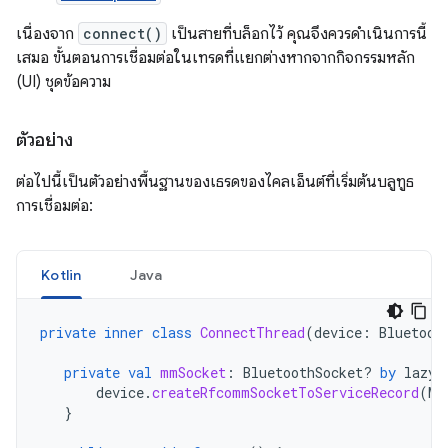
เนื่องจาก
connect()
เป็นสายที่บล็อกไว้ คุณจึงควรดำเนินการนี้
เสมอ ขั้นตอนการเชื่อมต่อในเทรดที่แยกต่างหากจากกิจกรรมหลัก
(UI) ชุดข้อความ
ตัวอย่าง
ต่อไปนี้เป็นตัวอย่างพื้นฐานของเธรดของไคลเอ็นต์ที่เริ่มต้นบลูทูธ
การเชื่อมต่อ:
Kotlin
Java
private
inner
class
ConnectThread
(
device
:
Bluetoot
private
val
mmSocket
:
BluetoothSocket? 
by
lazy
(
device
.
createRfcommSocketToServiceRecord
(
MY
}