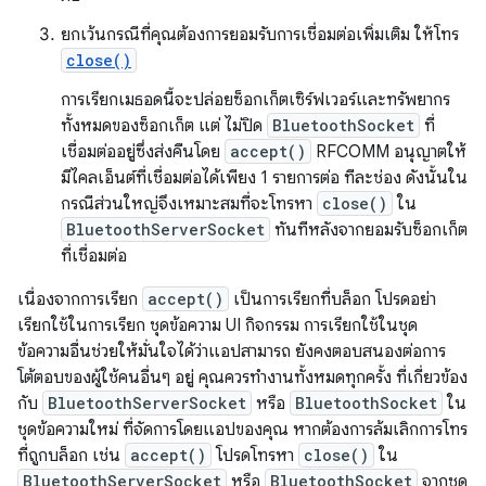
ยกเว้นกรณีที่คุณต้องการยอมรับการเชื่อมต่อเพิ่มเติม ให้โทร
close()
การเรียกเมธอดนี้จะปล่อยซ็อกเก็ตเซิร์ฟเวอร์และทรัพยากร
ทั้งหมดของซ็อกเก็ต แต่ ไม่ปิด
BluetoothSocket
ที่
เชื่อมต่ออยู่ซึ่งส่งคืนโดย
accept()
RFCOMM อนุญาตให้
มีไคลเอ็นต์ที่เชื่อมต่อได้เพียง 1 รายการต่อ ทีละช่อง ดังนั้นใน
กรณีส่วนใหญ่จึงเหมาะสมที่จะโทรหา
close()
ใน
BluetoothServerSocket
ทันทีหลังจากยอมรับซ็อกเก็ต
ที่เชื่อมต่อ
เนื่องจากการเรียก
accept()
เป็นการเรียกที่บล็อก โปรดอย่า
เรียกใช้ในการเรียก ชุดข้อความ UI กิจกรรม การเรียกใช้ในชุด
ข้อความอื่นช่วยให้มั่นใจได้ว่าแอปสามารถ ยังคงตอบสนองต่อการ
โต้ตอบของผู้ใช้คนอื่นๆ อยู่ คุณควรทำงานทั้งหมดทุกครั้ง ที่เกี่ยวข้อง
กับ
BluetoothServerSocket
หรือ
BluetoothSocket
ใน
ชุดข้อความใหม่ ที่จัดการโดยแอปของคุณ หากต้องการล้มเลิกการโทร
ที่ถูกบล็อก เช่น
accept()
โปรดโทรหา
close()
ใน
BluetoothServerSocket
หรือ
BluetoothSocket
จากชุด