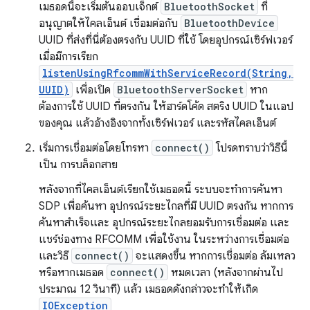
เมธอดนี้จะเริ่มต้นออบเจ็กต์
BluetoothSocket
ที่
อนุญาตให้ไคลเอ็นต์ เชื่อมต่อกับ
BluetoothDevice
UUID ที่ส่งที่นี่ต้องตรงกับ UUID ที่ใช้ โดยอุปกรณ์เซิร์ฟเวอร์
เมื่อมีการเรียก
listenUsingRfcommWithServiceRecord(String,
UUID)
เพื่อเปิด
BluetoothServerSocket
หาก
ต้องการใช้ UUID ที่ตรงกัน ให้ฮาร์ดโค้ด สตริง UUID ในแอป
ของคุณ แล้วอ้างอิงจากทั้งเซิร์ฟเวอร์ และรหัสไคลเอ็นต์
เริ่มการเชื่อมต่อโดยโทรหา
connect()
โปรดทราบว่าวิธีนี้
เป็น การบล็อกสาย
หลังจากที่ไคลเอ็นต์เรียกใช้เมธอดนี้ ระบบจะทำการค้นหา
SDP เพื่อค้นหา อุปกรณ์ระยะไกลที่มี UUID ตรงกัน หากการ
ค้นหาสำเร็จและ อุปกรณ์ระยะไกลยอมรับการเชื่อมต่อ และ
แชร์ช่องทาง RFCOMM เพื่อใช้งาน ในระหว่างการเชื่อมต่อ
และวิธี
connect()
จะแสดงขึ้น หากการเชื่อมต่อ ล้มเหลว
หรือหากเมธอด
connect()
หมดเวลา (หลังจากผ่านไป
ประมาณ 12 วินาที) แล้ว เมธอดดังกล่าวจะทำให้เกิด
IOException