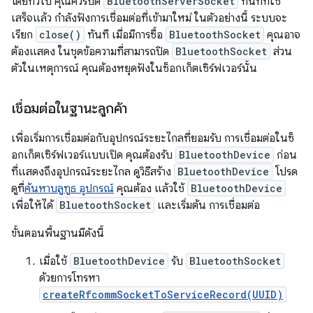
โดยทั่วไป คุณควรปิด
BluetoothServerSocket
ทันทีที่ใช้
เสร็จแล้ว กำลังฟังการเชื่อมต่อที่เข้ามาใหม่ ในตัวอย่างนี้ ระบบจะ
เรียก
close()
ทันที เมื่อมีการซื้อ
BluetoothSocket
คุณอาจ
ต้องแสดง ในชุดข้อความที่สามารถปิด
BluetoothSocket
ส่วน
ตัวในเหตุการณ์ คุณต้องหยุดฟังในซ็อกเก็ตเซิร์ฟเวอร์นั้น
เชื่อมต่อในฐานะลูกค้า
เพื่อเริ่มการเชื่อมต่อกับอุปกรณ์ระยะไกลที่ยอมรับ การเชื่อมต่อในซ็
อกเก็ตเซิร์ฟเวอร์แบบเปิด คุณต้องรับ
BluetoothDevice
ก่อน
ที่แสดงถึงอุปกรณ์ระยะไกล ดูวิธีสร้าง
BluetoothDevice
โปรด
ดูที่
ค้นหาบลูทูธ อุปกรณ์
คุณต้อง แล้วใช้
BluetoothDevice
เพื่อให้ได้
BluetoothSocket
และเริ่มต้น การเชื่อมต่อ
ขั้นตอนพื้นฐานมีดังนี้
เมื่อใช้
BluetoothDevice
รับ
BluetoothSocket
ด้วยการโทรหา
createRfcommSocketToServiceRecord(UUID)