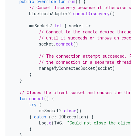
public
override
fun
run
()
{
// Cancel discovery because it otherwise slo
bluetoothAdapter
?.
cancelDiscovery
()
mmSocket
?.
let
{
socket
-
// Connect to the remote device through
// until it succeeds or throws an except
socket
.
connect
()
// The connection attempt succeeded. Pe
// the connection in a separate thread.
manageMyConnectedSocket
(
socket
)
}
}
// Closes the client socket and causes the threa
fun
cancel
()
{
try
{
mmSocket
?.
close
()
}
catch
(
e
:
IOException
)
{
Log
.
e
(
TAG
,
"Could not close the client 
}
}