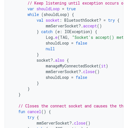
// Keep listening until exception occurs or 
var
shouldLoop
=
true
while
(
shouldLoop
)
{
val
socket
:
BluetoothSocket? 
=
try
{
mmServerSocket
?.
accept
()
}
catch
(
e
:
IOException
)
{
Log
.
e
(
TAG
,
"Socket's accept() meth
shouldLoop
=
false
null
}
socket
?.
also
{
manageMyConnectedSocket
(
it
)
mmServerSocket
?.
close
()
shouldLoop
=
false
}
}
}
// Closes the connect socket and causes the thre
fun
cancel
()
{
try
{
mmServerSocket
?.
close
()