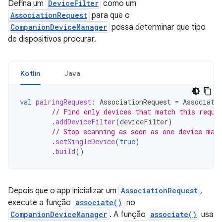
Defina um
DeviceFilter
como um
AssociationRequest
para que o
CompanionDeviceManager
possa determinar que tipo
de dispositivos procurar.
Kotlin
Java
val
pairingRequest
:
AssociationRequest
=
Associati
// Find only devices that match this reque
.
addDeviceFilter
(
deviceFilter
)
// Stop scanning as soon as one device mat
.
setSingleDevice
(
true
)
.
build
()
Depois que o app inicializar um
AssociationRequest
,
execute a função
associate()
no
CompanionDeviceManager
. A função
associate()
usa