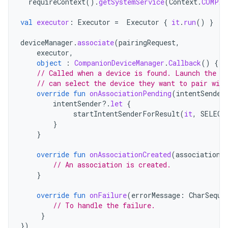
requireContext
().
getSystemService
(
Context
.
COMPAN
val
executor
:
Executor
=
Executor
{
it
.
run
()
}
deviceManager
.
associate
(
pairingRequest
,
executor
,
object
:
CompanionDeviceManager
.
Callback
()
{
// Called when a device is found. Launch the I
// can select the device they want to pair with
override
fun
onAssociationPending
(
intentSender
intentSender
?.
let
{
startIntentSenderForResult
(
it
,
SELECT
}
}
override
fun
onAssociationCreated
(
associationI
// An association is created.
}
override
fun
onFailure
(
errorMessage
:
CharSeque
// To handle the failure.
}
})