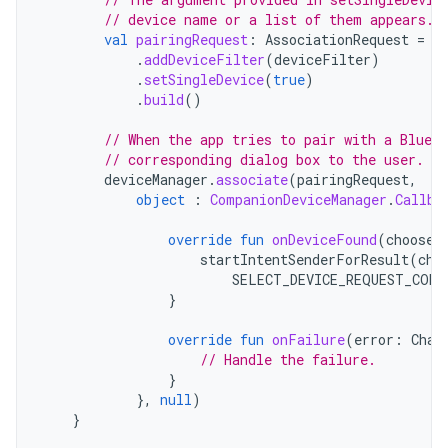
// device name or a list of them appears.
val
pairingRequest
:
AssociationRequest
=
A
.
addDeviceFilter
(
deviceFilter
)
.
setSingleDevice
(
true
)
.
build
()
// When the app tries to pair with a Blueto
// corresponding dialog box to the user.
deviceManager
.
associate
(
pairingRequest
,
object
:
CompanionDeviceManager
.
Callba
override
fun
onDeviceFound
(
chooser
startIntentSenderForResult
(
cho
SELECT_DEVICE_REQUEST_CODE
}
override
fun
onFailure
(
error
:
Char
// Handle the failure.
}
},
null
)
}