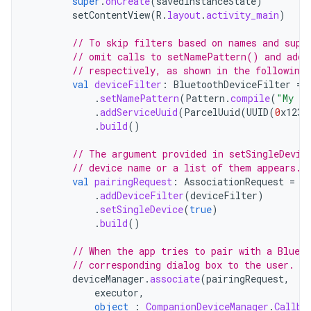
super
.
onCreate
(
savedInstanceState
)
setContentView
(
R
.
layout
.
activity_main
)
// To skip filters based on names and supp
// omit calls to setNamePattern() and addS
// respectively, as shown in the following
val
deviceFilter
:
BluetoothDeviceFilter
=
.
setNamePattern
(
Pattern
.
compile
(
"My de
.
addServiceUuid
(
ParcelUuid
(
UUID
(
0
x123a
.
build
()
// The argument provided in setSingleDevic
// device name or a list of them appears.
val
pairingRequest
:
AssociationRequest
=
A
.
addDeviceFilter
(
deviceFilter
)
.
setSingleDevice
(
true
)
.
build
()
// When the app tries to pair with a Blueto
// corresponding dialog box to the user.
deviceManager
.
associate
(
pairingRequest
,
executor
,
object
:
CompanionDeviceManager
.
Callba