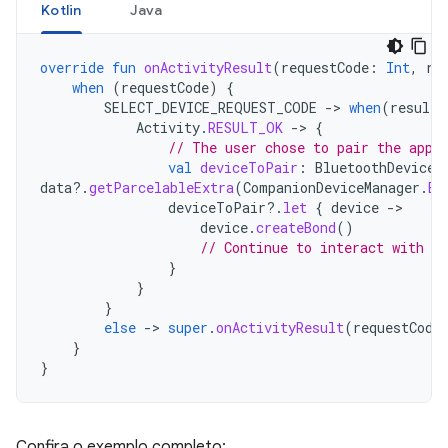
Kotlin
Java
override
fun
onActivityResult
(
requestCode
:
Int
,
re
when
(
requestCode
)
{
SELECT_DEVICE_REQUEST_CODE
-
>
when
(
resultC
Activity
.
RESULT_OK
-
>
{
// The user chose to pair the app 
val
deviceToPair
:
BluetoothDevice?
data
?.
getParcelableExtra
(
CompanionDeviceManager
.
EX
deviceToPair
?.
let
{
device
-
device
.
createBond
()
// Continue to interact with t
}
}
}
else
-
>
super
.
onActivityResult
(
requestCode
}
}
Confira o exemplo completo: