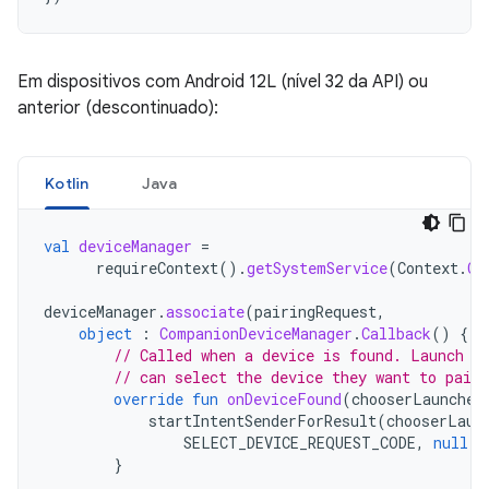
Em dispositivos com Android 12L (nível 32 da API) ou
anterior (descontinuado):
Kotlin
Java
val
deviceManager
=
requireContext
().
getSystemService
(
Context
.
CO
deviceManager
.
associate
(
pairingRequest
,
object
:
CompanionDeviceManager
.
Callback
()
{
// Called when a device is found. Launch t
// can select the device they want to pair 
override
fun
onDeviceFound
(
chooserLauncher
startIntentSenderForResult
(
chooserLaun
SELECT_DEVICE_REQUEST_CODE
,
null
,
}