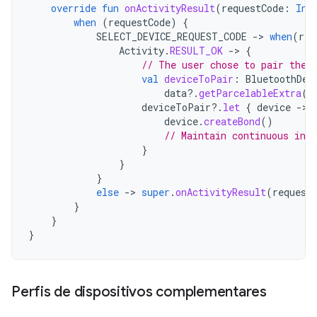
override
fun
onActivityResult
(
requestCode
:
Int
when
(
requestCode
)
{
SELECT_DEVICE_REQUEST_CODE
-
>
when
(
res
Activity
.
RESULT_OK
-
>
{
// The user chose to pair the 
val
deviceToPair
:
BluetoothDev
data
?.
getParcelableExtra
(
C
deviceToPair
?.
let
{
device
-
device
.
createBond
()
// Maintain continuous inte
}
}
}
else
-
>
super
.
onActivityResult
(
request
}
}
}
Perfis de dispositivos complementares