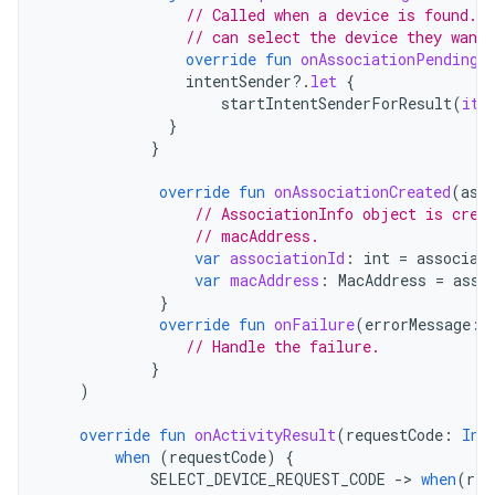
// Called when a device is found. 
// can select the device they want 
override
fun
onAssociationPending
(
intentSender
?.
let
{
startIntentSenderForResult
(
it
,
}
}
override
fun
onAssociationCreated
(
ass
// AssociationInfo object is crea
// macAddress.
var
associationId
:
int
=
associat
var
macAddress
:
MacAddress
=
asso
}
override
fun
onFailure
(
errorMessage
:
// Handle the failure.
}
)
override
fun
onActivityResult
(
requestCode
:
Int
when
(
requestCode
)
{
SELECT_DEVICE_REQUEST_CODE
-
>
when
(
res