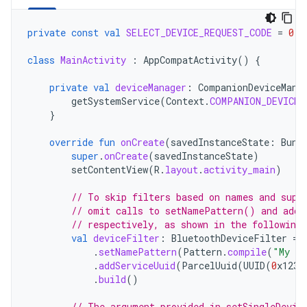
private
const
val
SELECT_DEVICE_REQUEST_CODE
=
0
class
MainActivity
:
AppCompatActivity
()
{
private
val
deviceManager
:
CompanionDeviceMana
getSystemService
(
Context
.
COMPANION_DEVICE_
}
override
fun
onCreate
(
savedInstanceState
:
Bund
super
.
onCreate
(
savedInstanceState
)
setContentView
(
R
.
layout
.
activity_main
)
// To skip filters based on names and supp
// omit calls to setNamePattern() and addS
// respectively, as shown in the following
val
deviceFilter
:
BluetoothDeviceFilter
=
.
setNamePattern
(
Pattern
.
compile
(
"My de
.
addServiceUuid
(
ParcelUuid
(
UUID
(
0
x123a
.
build
()
// The argument provided in setSingleDevic