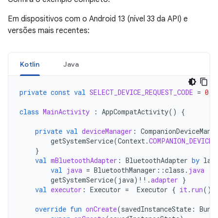
Em dispositivos com o Android 13 (nível 33 da API) e
versões mais recentes:
Kotlin
Java
private
const
val
SELECT_DEVICE_REQUEST_CODE
=
0
class
MainActivity
:
AppCompatActivity
()
{
private
val
deviceManager
:
CompanionDeviceMana
getSystemService
(
Context
.
COMPANION_DEVICE_
}
val
mBluetoothAdapter
:
BluetoothAdapter
by
laz
val
java
=
BluetoothManager
::
class
.
java
getSystemService
(
java
)
!!
.
adapter
}
val
executor
:
Executor
=
Executor
{
it
.
run
()
override
fun
onCreate
(
savedInstanceState
:
Bund