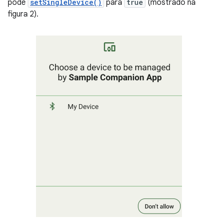
pode
setSingleDevice()
para
true
(mostrado na
figura 2).