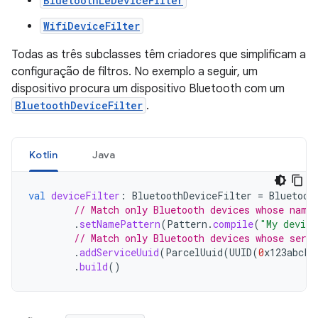
BluetoothLeDeviceFilter
WifiDeviceFilter
Todas as três subclasses têm criadores que simplificam a
configuração de filtros. No exemplo a seguir, um
dispositivo procura um dispositivo Bluetooth com um
BluetoothDeviceFilter
.
Kotlin
Java
val
deviceFilter
:
BluetoothDeviceFilter
=
Bluetoot
// Match only Bluetooth devices whose name
.
setNamePattern
(
Pattern
.
compile
(
"My device
// Match only Bluetooth devices whose serv
.
addServiceUuid
(
ParcelUuid
(
UUID
(
0
x123abcL
,
.
build
()