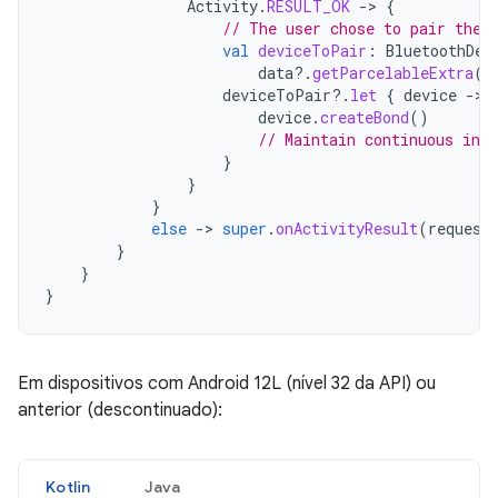
Activity
.
RESULT_OK
-
>
{
// The user chose to pair the 
val
deviceToPair
:
BluetoothDev
data
?.
getParcelableExtra
(
C
deviceToPair
?.
let
{
device
-
device
.
createBond
()
// Maintain continuous inte
}
}
}
else
-
>
super
.
onActivityResult
(
request
}
}
}
Em dispositivos com Android 12L (nível 32 da API) ou
anterior (descontinuado):
Kotlin
Java