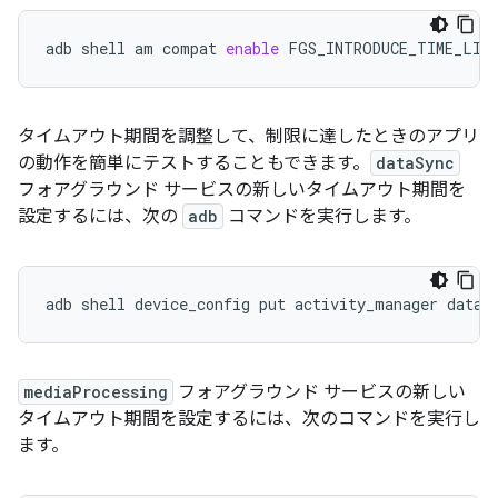
adb
shell
am
compat
enable
FGS_INTRODUCE_TIME_LIM
タイムアウト期間を調整して、制限に達したときのアプリ
の動作を簡単にテストすることもできます。
dataSync
フォアグラウンド サービスの新しいタイムアウト期間を
設定するには、次の
adb
コマンドを実行します。
adb
shell
device_config
put
activity_manager
data_
mediaProcessing
フォアグラウンド サービスの新しい
タイムアウト期間を設定するには、次のコマンドを実行し
ます。