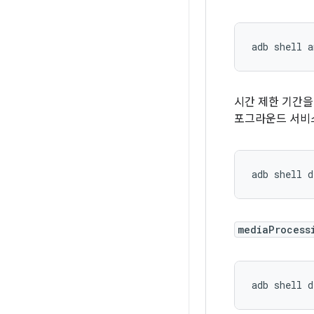
adb
shell
a
시간 제한 기간을
포그라운드 서비스
adb
shell
d
mediaProcess
adb
shell
d