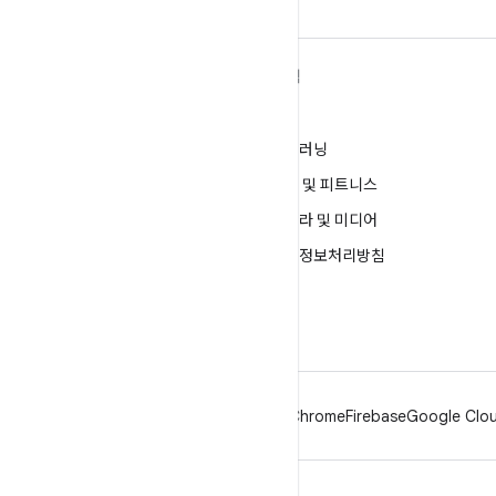
ANDROID 자세히 알아보기
탐색
Android
게임
엔터프라이즈용 Android
머신러닝
보안
건강 및 피트니스
소스
카메라 및 미디어
뉴스
개인정보처리방침
블로그
5G
팟캐스트
Android
Chrome
Firebase
Google Clou