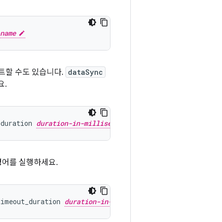
name
트할 수도 있습니다.
dataSync
요.
_duration
duration-in-milliseconds
령어를 실행하세요.
timeout_duration
duration-in-milliseconds