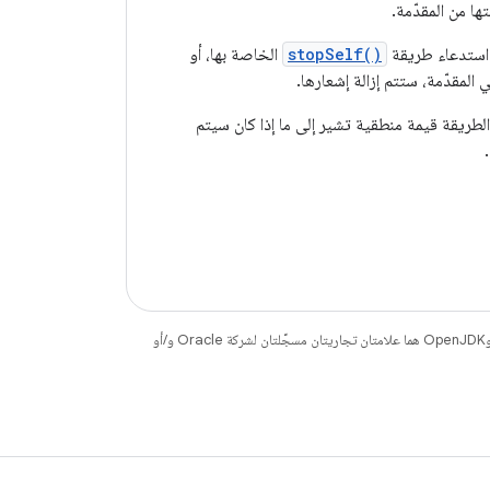
ها من المقدّمة.
 استدعاء طريقة
stopSelf()
الخاصة بها، أو
 المقدّمة، ستتم إزالة إشعارها.
لطريقة قيمة منطقية تشير إلى ما إذا كان سيتم
. إنّ Java وOpenJDK هما علامتان تجاريتان مسجَّلتان لشركة Oracle و/أو