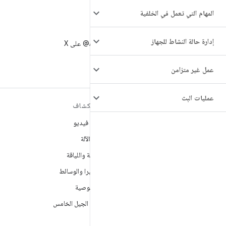
المهام التي تعمل في الخلفية
X
إدارة حالة النشاط للجهاز
متابعة AndroidDev@ على X
عمل غير متزامن
عمليات البث
مزيد من المعلومات حول نظام
استكشاف
التشغيل ANDROID
ألعاب فيديو
Android
تعلُم الآلة
Android for Enterprise
الصحة واللياقة
الأمان
الكاميرا والوسائط
المصدر
الخصوصية
الأخبار
شبكة الجيل الخامس
المدوّنة