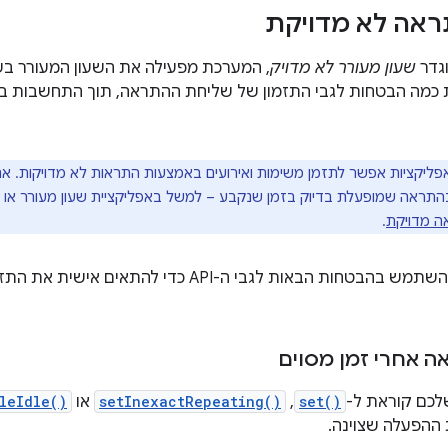
אה לא מדויקת
גדר
שעון מעורר לא מדויק
, המערכת מפעילה את השעון המעורר בש
כמה הבטחות לגבי התזמון של שליחת ההתראה, תוך התחשבות בהג
ליקציות אפשר לתזמן משימות ואירועים באמצעות התראות לא מדויקות. אם 
התראה שמופעלת בדיוק בזמן שנקבע – למשל באפליקציית שעון מעורר או 
ה מדויקת
.
מפתחים יכולים להשתמש בהבטחות הבאות לגבי ה-API כ
 אחרי זמן מסוים
לכם קוראת ל-
set()
,‏
setInexactRepeating()
או
leIdle()
ההפעלה שצוינה.