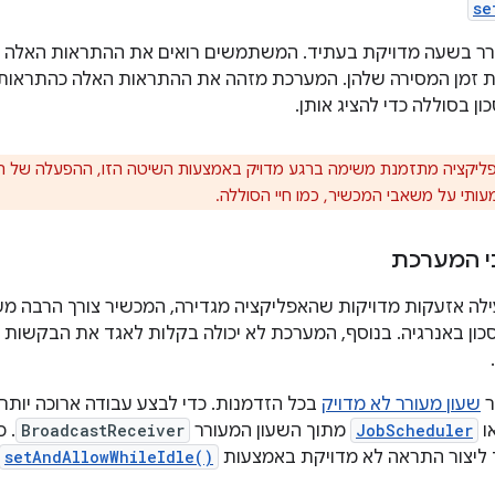
se
רר בשעה מדויקת בעתיד. המשתמשים רואים את ההתראות האלה בב
זמן המסירה שלהן. המערכת מזהה את ההתראות האלה כהתראות הכ
ון בסוללה כדי להציג אותן.
יקציה מתזמנת משימה ברגע מדויק באמצעות השיטה הזו, ההפעלה של המ
ותי על משאבי המכשיר, כמו חיי הסוללה.
י המערכת
 אזעקות מדויקות שהאפליקציה מגדירה, המכשיר צורך הרבה משאב
כון באנרגיה. בנוסף, המערכת לא יכולה בקלות לאגד את הבקשו
ר
שעון מעורר לא מדויק
בכל הזדמנות. כדי לבצע עבודה ארוכה יות
ו
JobScheduler
מתוך השעון המעורר
BroadcastReceiver
. 
 ליצור התראה לא מדויקת באמצעות
setAndAllowWhileIdle()