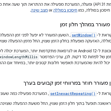
ב-Android 12 (רמת API 31) ומעלה, המערכת מפעילה את ההתראה תוך שע
יסכון בסוללה, כמו
חיסכון בסוללה
או
מצב שינה
.
עורר במהלך חלון זמן
וראת ל-
setWindow()
, השעון המעורר לא יפעל לפני זמן ההפעלה 
וללה, האזעקה מופעלת בחלון הזמן שצוין, החל מזמן ההפעלה שצוין
אם האפליקציה מכוונת ל-Android 12 או לגרסאות מתקדמות יותר, 
1 דקות. לכן, ערכי הפרמטר
windowLengthMillis
 יכול להיות שהמערכת תאפשר חלונות קטנים יותר, במיוחד אם ה
מעורר חוזר במרווחי זמן קבועים בערך
וראת ל-
setInexactRepeating()
, המערכת מפעילה כמה שעונים
שונה תופעל בתוך חלון הזמן שצוין, החל משעת ההפעלה שצוינה.