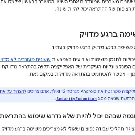
עונים מעוררים שמוגדרים אחרי השעון המעורר הראשון יצלצלו אחרי ח
 רצופות של ההתראה יכול להיות שונה.
מה ברגע מדויק
משימה ברגע מדויק
ברגע מדויק בעתיד.
יכולות לתזמן משימות ואירועים באמצעות
שעונים מעוררים לא מדוי
ם הפונקציונליות העיקרית של האפליקציה תלויה בהתראה מדויקת 
יומן – אפשר להשתמש בהתראה מדויקת במקום זאת.
טת את Android מגרסה 12 ואילך, אתם צריכים
להצהיר על אח
תרחשת שגיאה מסוג
.
SecurityException
גמה שבהם יכול להיות שלא נדרש שימוש בהתראות 
גה תהליכי עבודה נפוצים שאולי לא מצריכים משימה ברגע מדויק: