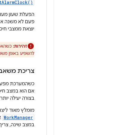
tAlarmClock()
הפעלת שעון מעו
פעם לא משנה את 
יוצאת ממצבי חיסכ
זהירות:
כשהאפל
להשפיע באופן משמע
צריכת משאב
כשהמערכת מפעילה
אם הוא במצב חיס
בצורה יעילה יותר.
מומלץ מאוד ליצו
WorkManager
א
במצב שינה, צריך