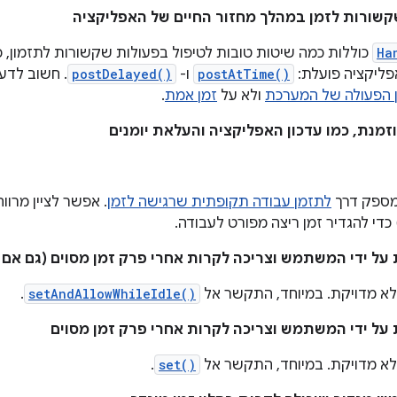
קשורות לזמן במהלך מחזור החיים של האפליקציה
Ha
כוללות כמה שיטות טובות לטיפול בפעולות שקשורות לתזמון, כ
פליקציה פועלת:
postAtTime()
ו-
postDelayed()
 הפעולה של המערכת
ולא על
זמן אמת
.
מנת, כמו עדכון האפליקציה והעלאת יומנים
ספק דרך
לתזמן עבודה תקופתית שרגישה לזמן
. אפשר לציין מרווח
על ידי המשתמש וצריכה לקרות אחרי פרק זמן מסוים (גם אם
א מדויקת. במיוחד, התקשר אל
setAndAllowWhileIdle()
.
על ידי המשתמש וצריכה לקרות אחרי פרק זמן מסוים
א מדויקת. במיוחד, התקשר אל
set()
.