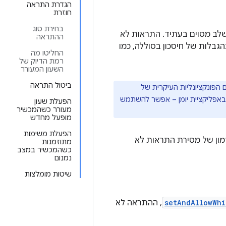
הגדרת התראה
חוזרת
בחירת סוג
לב מסוים בעתיד. התראות לא
ההתראה
בלות של חיסכון בסוללה, כמו
החליטו מה
רמת הדיוק של
השעון המעורר
ביטול התראה
הפונקציונליות העיקרית של
באפליקציית יומן – אפשר להשתמש
הפעלת שעון
מעורר כשהמכשיר
מופעל מחדש
הפעלת משימות
די להתאים אישית את התזמון של מסירת התראות לא
מתוזמנות
כשהמכשיר במצב
נמנום
שיטות מומלצות
setAndAllowWhi
, ההתראה לא