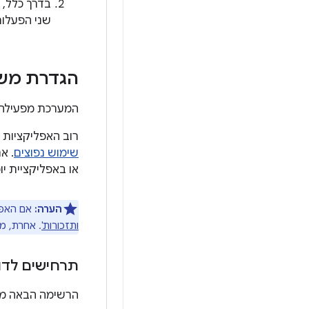
בדרך כלל, ש
שני הפעלות
הגדרת משי
המערכת מפעילה
רוב האפליקציות 
שימוש נפוצים
. א
או באפליקציית 
הערה:
אם האפליקציה מטרג
ותזכורות'
. אחרת, מ
תרחישים לדו
הרשימה הבאה מצי