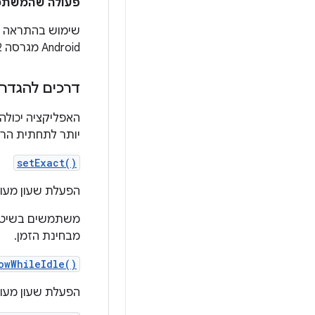
פעולה שהמשתמש 
שימוש בהתראה ל
Android מגרסה 12 ואילך, אורך החלון המינימלי המותר הוא 10 דקות.
דרכים להגדר
האפליקציה יכולה
יותר לתחתית הרש
setExact()
הפעלת שעון מעור
משתמשים בשיטה 
מבחינת הזמן.
owWhileIdle()
הפעלת שעון מעור