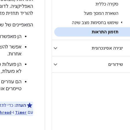
סקירה כללית
האפליקציה. לדוג
להוריד תחזית מזג 
השארת המסך פועל
שימוש בחסימות מצב שינה
המאפיינים של שע
תזמון התראות
הן מאפשרות 
אפשר להשת
יצירה אסינכרונית
אחרות.
הן פועלות 
שידורים
לא פועלת, 
הם עוזרים 
טיימרים או 
הערה:
כדי לתז
עם
ו-
hread
Timer