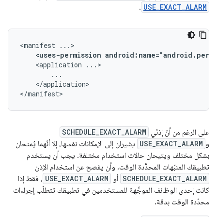
.
USE_EXACT_ALARM
<manifest
<uses-permission
android:name="android.permi
<application
</application>

</manifest>
على الرغم من أنّ إذنَي
SCHEDULE_EXACT_ALARM
و
USE_EXACT_ALARM
يشيران إلى الإمكانات نفسها، إلا أنّهما يُمنحان
بشكل مختلف ويتيحان حالات استخدام مختلفة. يجب أن يستخدم
تطبيقك المنبّهات المحدَّدة الوقت، وأن يفصح عن استخدام الإذن
SCHEDULE_EXACT_ALARM
أو
USE_EXACT_ALARM
، فقط إذا
كانت إحدى الوظائف الموجَّهة للمستخدمين في تطبيقك تتطلّب إجراءات
محدّدة الوقت بدقة.