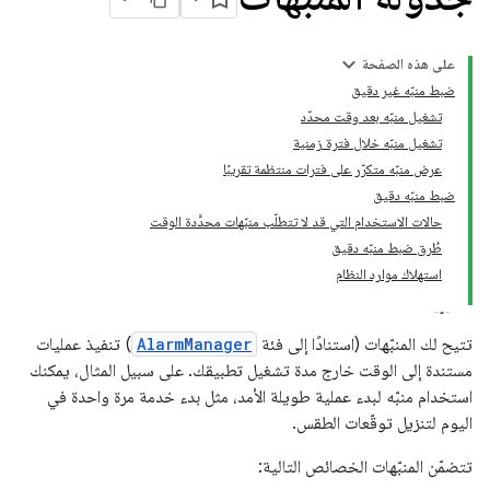
على هذه الصفحة
ضبط منبّه غير دقيق
تشغيل منبّه بعد وقت محدّد
تشغيل منبّه خلال فترة زمنية
عرض منبّه متكرّر على فترات منتظمة تقريبًا
ضبط منبّه دقيق
حالات الاستخدام التي قد لا تتطلّب منبّهات محدَّدة الوقت
طُرق ضبط منبّه دقيق
استهلاك موارد النظام
تتيح لك المنبّهات (استنادًا إلى فئة
AlarmManager
) تنفيذ عمليات
مستندة إلى الوقت خارج مدة تشغيل تطبيقك. على سبيل المثال، يمكنك
استخدام منبّه لبدء عملية طويلة الأمد، مثل بدء خدمة مرة واحدة في
اليوم لتنزيل توقّعات الطقس.
تتضمّن المنبّهات الخصائص التالية: