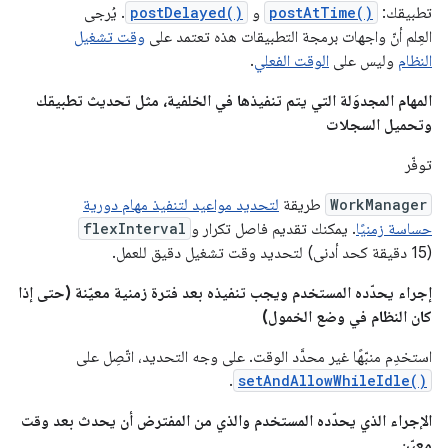
تطبيقك:
postAtTime()
و
postDelayed()
. يُرجى
العِلم أنّ واجهات برمجة التطبيقات هذه تعتمد على
وقت تشغيل
النظام
وليس على
الوقت الفعلي
.
المهام المجدوَلة التي يتم تنفيذها في الخلفية، مثل تحديث تطبيقك
وتحميل السجلات
توفّر
WorkManager
طريقة
لتحديد مواعيد لتنفيذ مهام دورية
حساسة زمنيًا
. يمكنك تقديم فاصل تكرار و
flexInterval
(15 دقيقة كحد أدنى) لتحديد وقت تشغيل دقيق للعمل.
إجراء يحدّده المستخدم ويجب تنفيذه بعد فترة زمنية معيّنة (حتى إذا
كان النظام في وضع الخمول)
استخدِم منبّهًا غير محدَّد الوقت. على وجه التحديد، اتّصِل على
.
setAndAllowWhileIdle()
الإجراء الذي يحدّده المستخدم والذي من المفترض أن يحدث بعد وقت
معيّن