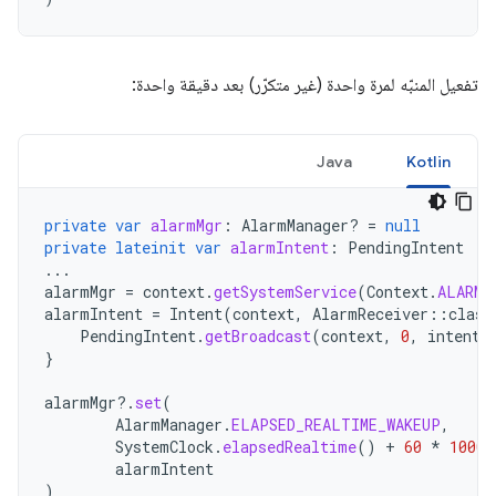
تفعيل المنبّه لمرة واحدة (غير متكرّر) بعد دقيقة واحدة:
Java
Kotlin
private
var
alarmMgr
:
AlarmManager? 
=
null
private
lateinit
var
alarmIntent
:
PendingIntent
...
alarmMgr
=
context
.
getSystemService
(
Context
.
ALARM_
alarmIntent
=
Intent
(
context
,
AlarmReceiver
::
class
PendingIntent
.
getBroadcast
(
context
,
0
,
intent
,
}
alarmMgr
?.
set
(
AlarmManager
.
ELAPSED_REALTIME_WAKEUP
,
SystemClock
.
elapsedRealtime
()
+
60
*
1000
,
alarmIntent
)