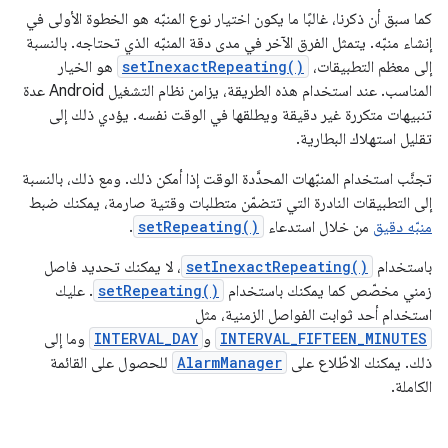
كما سبق أن ذكرنا، غالبًا ما يكون اختيار نوع المنبّه هو الخطوة الأولى في
إنشاء منبّه. يتمثل الفرق الآخر في مدى دقة المنبّه الذي تحتاجه. بالنسبة
إلى معظم التطبيقات،
setInexactRepeating()
هو الخيار
المناسب. عند استخدام هذه الطريقة، يزامن نظام التشغيل Android عدة
تنبيهات متكررة غير دقيقة ويطلقها في الوقت نفسه. يؤدي ذلك إلى
تقليل استهلاك البطارية.
تجنَّب استخدام المنبّهات المحدَّدة الوقت إذا أمكن ذلك. ومع ذلك، بالنسبة
إلى التطبيقات النادرة التي تتضمّن متطلبات وقتية صارمة، يمكنك ضبط
منبّه دقيق
من خلال استدعاء
setRepeating()
.
باستخدام
setInexactRepeating()
، لا يمكنك تحديد فاصل
زمني مخصّص كما يمكنك باستخدام
setRepeating()
. عليك
استخدام أحد ثوابت الفواصل الزمنية، مثل
INTERVAL_FIFTEEN_MINUTES
و
INTERVAL_DAY
وما إلى
ذلك. يمكنك الاطّلاع على
AlarmManager
للحصول على القائمة
الكاملة.