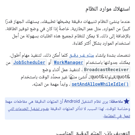
استهلاك موارد النظام
عندما ينشئ النظام تنبيهات دقيقة يضبطها تطبيقك، يستهلك الجهاز قدرًا
كبيرًا من الموارد، مثل عمر البطارية، خاصةً إذا كان في وضع توفير الطاقة.
بالإضافة إلى ذلك، لا يمكن للنظام تجميع هذه الطلبات بسهولة من أجل
استخدام الموارد بشكل أكثر كفاءة.
ننصحك بشدة بإنشاء
منبّه غير دقيق
كلما أمكن ذلك. لتنفيذ مهام أطول،
يمكنك جدولتها باستخدام
WorkManager
أو
JobScheduler
من
BroadcastReceiver
. لتنفيذ عمل أثناء وضع
&quot;قيلولة&quot;، أنشئ منبّهًا غير محدَّد الوقت باستخدام
setAndAllowWhileIdle()
، وابدأ مهمة من المنبّه.
ملاحظة:
يرى نظام التشغيل Android أنّ المنبّهات الدقيقة هي مقاطعات مهمة
وحسّاسة للوقت. لهذا السبب، لا تتأثر المنبّهات الدقيقة
بقيود تشغيل الخدمات التي
تعمل في المقدّمة
.
التعريف بإذن المنبّه الدقيق المناسب