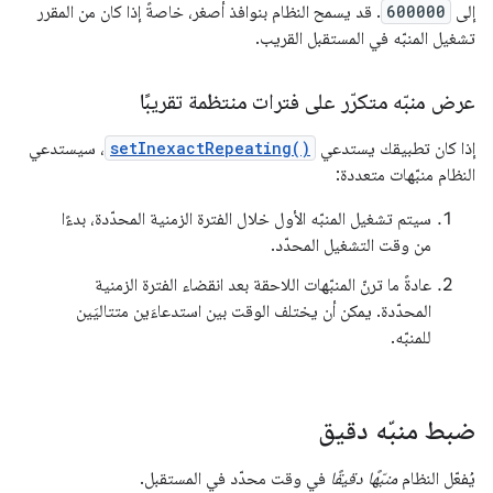
إلى
600000
. قد يسمح النظام بنوافذ أصغر، خاصةً إذا كان من المقرر
تشغيل المنبّه في المستقبل القريب.
عرض منبّه متكرّر على فترات منتظمة تقريبًا
إذا كان تطبيقك يستدعي
setInexactRepeating()
، سيستدعي
النظام منبّهات متعددة:
سيتم تشغيل المنبّه الأول خلال الفترة الزمنية المحدّدة، بدءًا
من وقت التشغيل المحدّد.
عادةً ما ترنّ المنبّهات اللاحقة بعد انقضاء الفترة الزمنية
المحدّدة. يمكن أن يختلف الوقت بين استدعاءَين متتاليَين
للمنبّه.
ضبط منبّه دقيق
يُفعّل النظام
منبّهًا دقيقًا
في وقت محدّد في المستقبل.