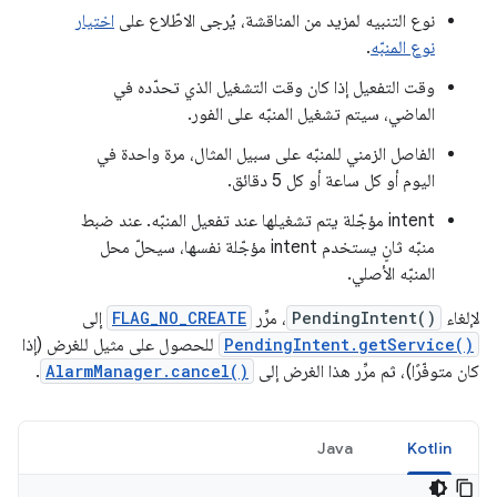
نوع التنبيه لمزيد من المناقشة، يُرجى الاطّلاع على
اختيار
نوع المنبّه
.
وقت التفعيل إذا كان وقت التشغيل الذي تحدّده في
الماضي، سيتم تشغيل المنبّه على الفور.
الفاصل الزمني للمنبّه على سبيل المثال، مرة واحدة في
اليوم أو كل ساعة أو كل 5 دقائق.
intent مؤجّلة يتم تشغيلها عند تفعيل المنبّه. عند ضبط
منبّه ثانٍ يستخدم intent مؤجّلة نفسها، سيحلّ محل
المنبّه الأصلي.
لإلغاء
PendingIntent()
، مرِّر
FLAG_NO_CREATE
إلى
PendingIntent.getService()
للحصول على مثيل للغرض (إذا
كان متوفّرًا)، ثم مرِّر هذا الغرض إلى
AlarmManager.cancel()
.
Java
Kotlin