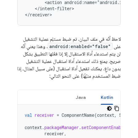
<action
</intent-filter>

</receiver>
لاحظ أنّه في ملف البيان، تم ضبط مستلِم عملية التشغيل
على
android:enabled="false"
. وهذا يعني أنّه
لن يتم استدعاء أداة الاستقبال إلا إذا فعّلها التطبيق بشكل
صريح. يمنع ذلك استدعاء أداة استقبال عملية التشغيل
بدون داعٍ. يمكنك تفعيل أداة استقبال (على سبيل المثال، إذا
ضبط المستخدم منبّهًا) على النحو التالي:
Java
Kotlin
val
receiver
=
ComponentName
(
context
,
SampleB
context
.
packageManager
.
setComponentEnabledSet
receiver
,