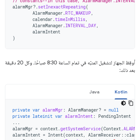
// constants--in this case, AlarmManager.INTERVAL_
alarmMgr
?.
setInexactRepeating
(
AlarmManager
.
RTC_WAKEUP
,
calendar
.
timeInMillis
,
AlarmManager
.
INTERVAL_DAY
,
alarmIntent
)
أوقِظ الجهاز لتشغيل المنبّه في تمام الساعة 8:30 صباحًا، وكل 20 دقيقة
بعد ذلك:
Java
Kotlin
private
var
alarmMgr
:
AlarmManager? 
=
null
private
lateinit
var
alarmIntent
:
PendingIntent
...
alarmMgr
=
context
.
getSystemService
(
Context
.
ALARM_
alarmIntent
=
Intent
(
context
,
AlarmReceiver
::
class