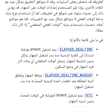
الطريقة قد تتضمّن بعض السلبيات. وقد لا يتوافق التطبيق بشكل جيد مع
اللغات الأخرى، وإذا غيّر المستخدم إعدادات الوقت على الجهاز، قد يؤدي
ذلك إلى حدوث سلوك غير متوقّع في تطبيقك. كما أنّ استخدام نوع منبّه
ساعة الوقت الفعلي لا يتوافق بشكل جيد مع التغييرات، كما هو موضّح
أعلاه. ننصحك باستخدام منبّه "الوقت الفعلي المنقضي" إذا كان ذلك
ممكنًا.
في ما يلي قائمة بالأنواع:
ELAPSED_REALTIME
: يتم تشغيل intent مؤجّلة
استنادًا إلى الفترة الزمنية منذ بدء تشغيل الجهاز، ولكن
بدون تنشيط الجهاز. يشمل الوقت المنقضي أي وقت كان
فيه الجهاز في وضع السكون.
ELAPSED_REALTIME_WAKEUP
: يوقظ الجهاز ويُطلق
النية المعلّقة بعد انقضاء المدة الزمنية المحدّدة منذ بدء
تشغيل الجهاز.
RTC
: يتم تشغيل Intent المؤجّلة في الوقت المحدّد
بدون تنبيه الجهاز.