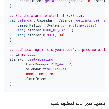
PendingIntent
.
getBroadcast
(
context
,
0
,
intent
,
}
// Set the alarm to start at 8:30 a.m.
val
calendar
:
Calendar
=
Calendar
.
getInstance
().
ap
timeInMillis
=
System
.
currentTimeMillis
()
set
(
Calendar
.
HOUR_OF_DAY
,
8
)
set
(
Calendar
.
MINUTE
,
30
)
}
// setRepeating() lets you specify a precise custo
// 20 minutes.
alarmMgr
?.
setRepeating
(
AlarmManager
.
RTC_WAKEUP
,
calendar
.
timeInMillis
,
1000
*
60
*
20
,
alarmIntent
)
تحديد مدى الدقة المطلوبة للمنبه