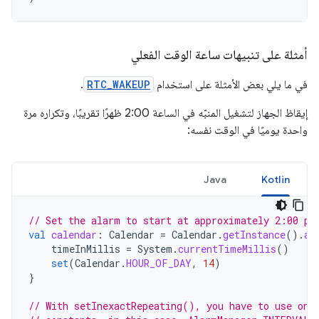
أمثلة على تنبيهات ساعة الوقت الفعلي
في ما يلي بعض الأمثلة على استخدام
RTC_WAKEUP
.
إيقاظ الجهاز لتشغيل المنبّه في الساعة 2:00 ظهرًا تقريبًا، وتكراره مرة
واحدة يوميًا في الوقت نفسه:
Java
Kotlin
// Set the alarm to start at approximately 2:00 p.
val
calendar
:
Calendar
=
Calendar
.
getInstance
().
ap
timeInMillis
=
System
.
currentTimeMillis
()
set
(
Calendar
.
HOUR_OF_DAY
,
14
)
}
// With setInexactRepeating(), you have to use one