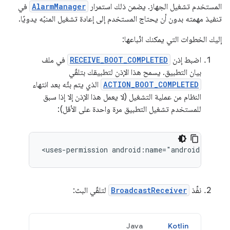
المستخدم تشغيل الجهاز. يضمن ذلك استمرار
AlarmManager
في
تنفيذ مهمته بدون أن يحتاج المستخدم إلى إعادة تشغيل المنبّه يدويًا.
إليك الخطوات التي يمكنك اتّباعها:
اضبط إذن
RECEIVE_BOOT_COMPLETED
في ملف
بيان التطبيق. يسمح هذا الإذن لتطبيقك بتلقّي
ACTION_BOOT_COMPLETED
الذي يتم بثّه بعد انتهاء
النظام من عملية التشغيل (لا يعمل هذا الإذن إلا إذا سبق
للمستخدم تشغيل التطبيق مرة واحدة على الأقل):
<uses-permission
android:name="android.permis
نفِّذ
BroadcastReceiver
لتلقّي البث:
Java
Kotlin