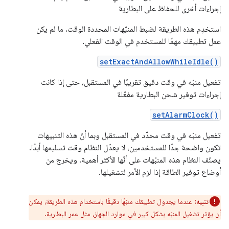
إجراءات أخرى للحفاظ على البطارية
استخدِم هذه الطريقة لضبط المنبّهات المحددة الوقت، ما لم يكن
عمل تطبيقك مهمًا للمستخدم في الوقت الفعلي.
setExactAndAllowWhileIdle()
تفعيل منبّه في وقت دقيق تقريبًا في المستقبل، حتى إذا كانت
إجراءات توفير شحن البطارية مفعّلة
setAlarmClock()
تفعيل منبّه في وقت محدّد في المستقبل وبما أنّ هذه التنبيهات
تكون واضحة جدًا للمستخدمين، لا يعدّل النظام وقت تسليمها أبدًا.
يصنّف النظام هذه المنبّهات على أنّها الأكثر أهمية، ويخرج من
أوضاع توفير الطاقة إذا لزم الأمر لتشغيلها.
تنبيه:
عندما يجدول تطبيقك منبّهًا دقيقًا باستخدام هذه الطريقة، يمكن
أن يؤثر تشغيل المنبّه بشكل كبير في موارد الجهاز، مثل عمر البطارية.