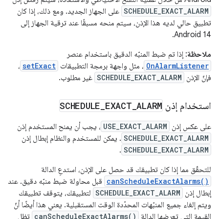
SCHEDULE_EXACT_ALARM
على الجهاز الجديد. ومع ذلك، إذا كان
تطبيق حالي لديه هذا الإذن، سيتم منحه مسبقًا عند ترقية الجهاز إلى
Android 14.
ملاحظة
: إذا تم ضبط المنبّه الدقيق باستخدام عنصر
OnAlarmListener
، مثل واجهة برمجة التطبيقات
setExact
،
فإنّ الإذن
SCHEDULE_EXACT_ALARM
غير مطلوب.
استخدام إذن
ALARM
_
EXACT
_
SCHEDULE
على عكس إذن
USE_EXACT_ALARM
، يجب أن يمنح المستخدم إذن
SCHEDULE_EXACT_ALARM
. يمكن للمستخدم والنظام إبطال إذن
.
SCHEDULE_EXACT_ALARM
للتحقّق مما إذا كان تطبيقك قد حصل على الإذن، استدعِ الدالة
canScheduleExactAlarms()
قبل محاولة ضبط منبّه دقيق. عند
إبطال إذن
SCHEDULE_EXACT_ALARM
لتطبيقك، يتوقف تطبيقك
ويتم إلغاء جميع المنبّهات المحدّدة الوقت المستقبلية. يعني هذا أيضًا أنّ
القيمة التي تعرضها الدالة
canScheduleExactAlarms()
تظل