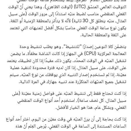
التوقيت العالمي المنسّق (UTC) (الوقت الظاهري). وهذا يعني أنّ الوقت
الفعلي المنقضي مناسب لضبط منبّه استنادًا إلى مرور الوقت (على سبيل
المثال، منبّه ينطلق كل 30 ثانية) لأنّه لا يتأثر بالمنطقة الزمنية أو اللغة.
يكون نوع ساعة الوقت الفعلي مناسبًا بشكل أفضل للمنبهات التي تعتمد
على اللغة والمنطقة الحالية.
يتضمّن كلا النوعين إصدارًا "للتنشيط"، وهو يطلب تنشيط وحدة
المعالجة المركزية (CPU) في الجهاز إذا كانت الشاشة مطفأة، ما يضمن
تشغيل المنبّه في الوقت المحدّد. يكون ذلك مفيدًا إذا كان تطبيقك يعتمد
على الوقت. على سبيل المثال، إذا كان لديه فترة محدودة لتنفيذ عملية
معيّنة. إذا لم تستخدِم إصدار التنبيه الذي يوقظك من نوع المنبّه، سيتم
تشغيل جميع المنبّهات المتكرّرة عند تنبيه جهازك في المرة التالية.
إذا كنت تحتاج فقط إلى تنشيط المنبّه على فواصل زمنية معيّنة (على
سبيل المثال، كل نصف ساعة)، استخدِم أحد أنواع الوقت المنقضي
الفعلي. وبشكل عام، هذا هو الخيار الأفضل.
إذا كنت بحاجة إلى أن يرنّ المنبّه في وقت معيّن من اليوم، اختَر أحد أنواع
الساعات المستندة إلى الساعة في الوقت الفعلي. يُرجى العِلم أنّ هذه