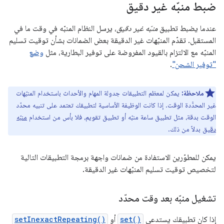
ضبط منبّه غير دقيق
عندما يضبط تطبيق
منبّه غير دقيق
، يرسل النظام المنبّه في وقت ما في
المستقبل. تقدّم المنبّهات غير الدقيقة بعض الضمانات بشأن توقيت تسليم
المنبّه مع الالتزام بالقيود المفروضة على توفير البطارية، مثل
وضع
"توفير الشحن"
.
ملاحظة:
يمكن لمعظم التطبيقات جدولة المهام والأحداث باستخدام المنبّهات
غير المحدَّدة الوقت. إذا كانت الوظيفة الأساسية لتطبيقك تعتمد على تنبيه محدّد
الوقت بدقة، مثل تطبيق ساعة منبّه أو تطبيق تقويم، فلا بأس من استخدام
منبّه
دقيق
بدلاً من ذلك.
يمكن للمطوّرين الاستفادة من ضمانات واجهة برمجة التطبيقات التالية
لتخصيص توقيت تسليم المنبّهات غير الدقيقة.
تشغيل منبّه بعد وقت محدّد
إذا كان تطبيقك يستدعي
set()
أو
setInexactRepeating()