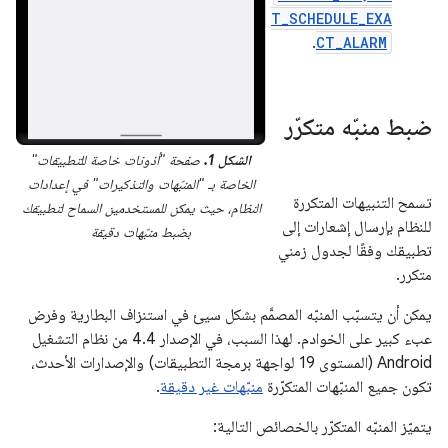
T_SCHEDULE_EXA
.
CT_ALARM
ضبط منبّه متكرّر
الشكل 1.
صفحة "أذونات خاصة للتطبيقات"
الخاصة بـ "المنبّهات والتذكيرات" في إعدادات
تسمح التنبيهات المتكررة
النظام، حيث يمكن للمستخدمين السماح لتطبيقك
للنظام بإرسال إشعارات إلى
بضبط منبّهات دقيقة
تطبيقك وفقًا لجدول زمني
متكرر.
يمكن أن يتسبّب المنبّه المصمَّم بشكل سيئ في استنزاف البطارية وفرض
عبء كبير على الخوادم. لهذا السبب، في الإصدار 4.4 من نظام التشغيل
Android (المستوى 19 لواجهة برمجة التطبيقات) والإصدارات الأحدث،
تكون جميع المنبّهات المتكرّرة
منبّهات غير دقيقة
.
يتميّز المنبّه المتكرّر بالخصائص التالية: