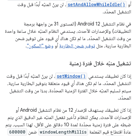
أو
setAndAllowWhileIdle()
، لن يرنّ المنبّه أبدًا قبل وقت
التشغيل المحدّد.
في نظام التشغيل Android 12 (المستوى 31 من واجهة برمجة
التطبيقات) والإصدارات الأحدث، يستدعي النظام المنبّه خلال ساعة واحدة
من وقت التشغيل المحدّد، ما لم تكن هناك أي قيود على توفير شحن
البطارية سارية، مثل
توفير شحن البطارية
أو
وضع "السكون"
.
تشغيل منبّه خلال فترة زمنية
إذا كان تطبيقك يستدعي
setWindow()
، لن يرنّ المنبّه أبدًا قبل وقت
التشغيل المحدّد. ما لم تكن هناك أي قيود متعلقة بتوفير البطارية سارية،
سيتم تسليم المنبّه خلال الفترة الزمنية المحدّدة، بدءًا من وقت التشغيل
المحدّد.
إذا كان تطبيقك يستهدف الإصدار 12 من نظام التشغيل Android أو
الإصدارات الأحدث، يمكن للنظام تأخير تفعيل المنبّه غير الدقيق الذي يتم
ضبطه على فترة زمنية محدّدة لمدة 10 دقائق على الأقل. لهذا السبب، يتم
عادةً اقتطاع قيم المَعلمة
windowLengthMillis
ضمن
600000