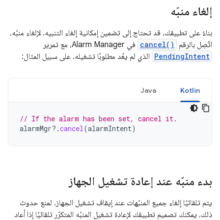
إلغاء منبّه
بناءً على تطبيقك، قد تحتاج إلى تضمين إمكانية إلغاء التنبيه. لإلغاء منبّه،
اتّصِل بالرقم
cancel()
في Alarm Manager، مع تمرير
PendingIntent
الذي لم يعُد مطلوبًا تشغيله. على سبيل المثال:
Java
Kotlin
// If the alarm has been set, cancel it.
alarmMgr
?.
cancel
(
alarmIntent
)
بدء منبّه عند إعادة تشغيل الجهاز
يتم تلقائيًا إلغاء جميع المنبّهات عند إيقاف تشغيل الجهاز. لمنع حدوث
ذلك، يمكنك تصميم تطبيقك لإعادة تشغيل المنبّه المتكرّر تلقائيًا إذا أعاد