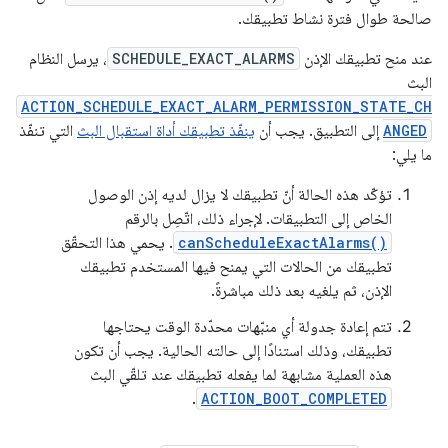
صالحة طوال فترة نشاط تطبيقك.
عند منح تطبيقك الإذن
SCHEDULE_EXACT_ALARMS
، يرسل النظام
البث
ACTION_SCHEDULE_EXACT_ALARM_PERMISSION_STATE_CH
ANGED
إلى التطبيق. يجب أن
ينفّذ تطبيقك أداة استقبال البث
التي تنفّذ
ما يلي:
تؤكّد هذه الحالة أنّ تطبيقك لا يزال لديه إذن الوصول
الخاص إلى التطبيقات. لإجراء ذلك، اتّصِل بالرقم
canScheduleExactAlarms()
. يحمي هذا التحقّق
تطبيقك من الحالات التي يمنح فيها المستخدم تطبيقك
الإذن، ثم يلغيه بعد ذلك مباشرةً.
تتم إعادة جدولة أي منبّهات محدّدة الوقت يحتاجها
تطبيقك، وذلك استنادًا إلى حالته الحالية. يجب أن تكون
هذه العملية مشابهة لما يفعله تطبيقك عند تلقّي البث
.
ACTION_BOOT_COMPLETED