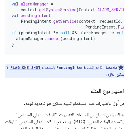
val
alarmManager
=
context
.
getSystemService
(
Context
.
ALARM_SERVICE
val
pendingIntent
=
PendingIntent
.
getService
(
context
,
requestId
,
i
PendingIntent
.
FLAG
if
(
pendingIntent
!=
null
 && 
alarmManager
!=
null
)
alarmManager
.
cancel
(
pendingIntent
)
}
ملاحظة:
إذا تم إنشاء
باستخدام
،
لا
FLAG_ONE_SHOT
PendingIntent
يمكن
إلغاؤه.
اختيار نوع المنبّه
من أول الاعتبارات عند استخدام تنبيه متكرر هو تحديد نوعه.
هناك نوعان عامان من الساعات للتنبيهات: "الوقت الفعلي المنقضي"
و"ساعة الوقت الفعلي" (RTC). يستخدم الوقت الفعلي المنقضي "الوقت
منذ بدء تشغيل النظام" كمرجع، بينما يستخدم ساعة الوقت الفعلي