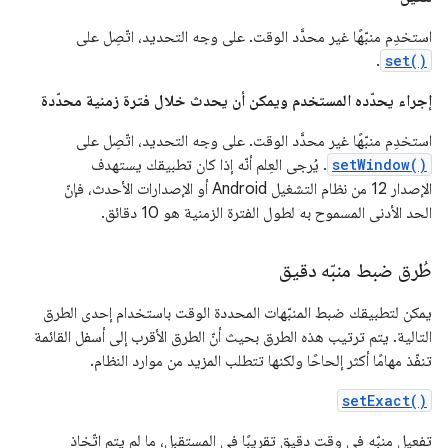
استخدِم منبّهًا غير محدَّد الوقت. على وجه التحديد، اتّصِل على
.
set()
إجراء يحدّده المستخدم ويمكن أن يحدث خلال فترة زمنية محدّدة
استخدِم منبّهًا غير محدَّد الوقت. على وجه التحديد، اتّصِل على
setWindow()
. يُرجى العِلم أنّه إذا كان تطبيقك يستهدف
الإصدار 12 من نظام التشغيل Android أو الإصدارات الأحدث، فإنّ
الحد الأدنى المسموح به لطول الفترة الزمنية هو 10 دقائق.
طُرق ضبط منبّه دقيق
يمكن لتطبيقك ضبط المنبّهات المحددة الوقت باستخدام إحدى الطرق
التالية. يتم ترتيب هذه الطرق بحيث أنّ الطرق الأقرب إلى أسفل القائمة
تنفّذ مهامًا أكثر إلحاحًا ولكنها تتطلب المزيد من موارد النظام.
setExact()
تفعيل منبّه في وقت دقيق تقريبًا في المستقبل، ما لم يتم اتّخاذ