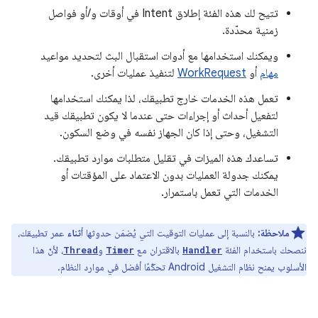
تتيح لك هذه الفئة إطلاق Intent في أوقات و/أو فواصل
زمنية محدّدة.
ويمكنك استخدامها مع أدوات استقبال البث لتحديد مواعيد
مهام
أو
WorkRequest
لتنفيذ عمليات أخرى.
تعمل هذه الخدمات خارج تطبيقك، لذا يمكنك استخدامها
لتفعيل أحداث أو إجراءات حتى عندما لا يكون تطبيقك قيد
التشغيل، وحتى إذا كان الجهاز نفسه في وضع السكون.
تساعدك هذه الميزات في تقليل متطلبات موارد تطبيقك.
يمكنك جدولة العمليات بدون الاعتماد على المؤقتات أو
الخدمات التي تعمل باستمرار.
ملاحظة:
بالنسبة إلى عمليات التوقيت التي يُضمَن حدوثها
أثناء
عمر تطبيقك،
ننصحك باستخدام الفئة
بالاقتران مع
و
، لأنّ هذا
Thread
Timer
Handler
الأسلوب يمنح نظام التشغيل Android تحكّمًا أفضل في موارد النظام.