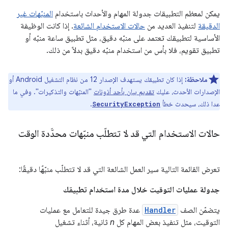
يمكن لمعظم التطبيقات جدولة المهام والأحداث باستخدام
المنبّهات غير
الدقيقة
لتنفيذ العديد من
حالات الاستخدام الشائعة
. إذا كانت الوظيفة
الأساسية لتطبيقك تعتمد على منبّه دقيق، مثل تطبيق ساعة منبّه أو
تطبيق تقويم، فلا بأس من استخدام منبّه دقيق بدلاً من ذلك.
ملاحظة:
إذا كان تطبيقك يستهدف الإصدار 12 من نظام التشغيل Android أو
الإصدارات الأحدث، عليك
تقديم بيان بأحد أذونات
"المنبّهات والتذكيرات". وفي ما
عدا ذلك، سيحدث خطأ
.
SecurityException
حالات الاستخدام التي قد لا تتطلّب منبّهات محدَّدة الوقت
تعرض القائمة التالية سير العمل الشائعة التي قد لا تتطلّب منبّهًا دقيقًا:
جدولة عمليات التوقيت خلال مدة استخدام تطبيقك
يتضمّن الصف
Handler
عدة طرق جيدة للتعامل مع عمليات
التوقيت، مثل تنفيذ بعض المهام كل
n
ثانية، أثناء تشغيل