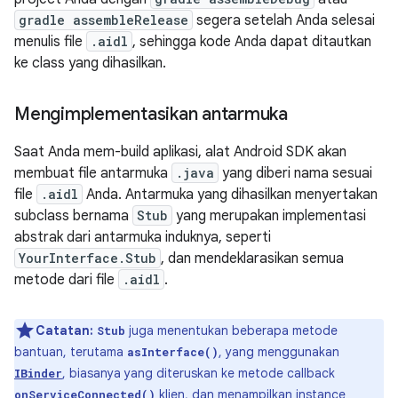
gradle assembleRelease
segera setelah Anda selesai
menulis file
.aidl
, sehingga kode Anda dapat ditautkan
ke class yang dihasilkan.
Mengimplementasikan antarmuka
Saat Anda mem-build aplikasi, alat Android SDK akan
membuat file antarmuka
.java
yang diberi nama sesuai
file
.aidl
Anda. Antarmuka yang dihasilkan menyertakan
subclass bernama
Stub
yang merupakan implementasi
abstrak dari antarmuka induknya, seperti
YourInterface.Stub
, dan mendeklarasikan semua
metode dari file
.aidl
.
Catatan:
juga menentukan beberapa metode
Stub
bantuan, terutama
, yang menggunakan
asInterface()
, biasanya yang diteruskan ke metode callback
IBinder
klien, dan menampilkan instance
onServiceConnected()