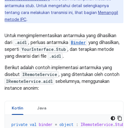
antarmuka stub. Untuk mengetahui detail selengkapnya
tentang cara melakukan transmisi ini, lihat bagian
Memanggil
metode IPC
.
Untuk mengimplementasikan antarmuka yang dihasilkan
dari
.aidl
, perluas antarmuka
Binder
yang dihasilkan,
seperti
YourInterface.Stub
, dan terapkan metode
yang diwarisi dari file
.aidl
.
Berikut adalah contoh implementasi antarmuka yang
disebut
IRemoteService
, yang ditentukan oleh contoh
IRemoteService.aidl
sebelumnya, menggunakan
instance anonim:
Kotlin
Java
private
val
binder
=
object
:
IRemoteService
.
Stub
(