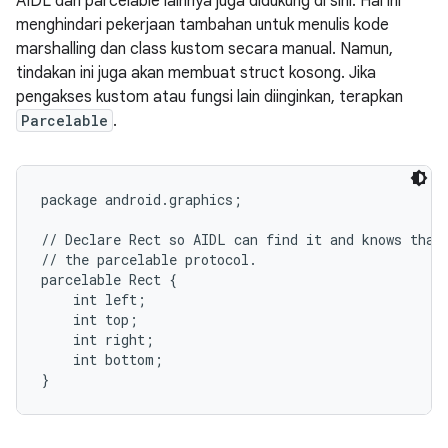
AIDL dan parcelable lainnya juga didukung di sini. Hal ini
menghindari pekerjaan tambahan untuk menulis kode
marshalling dan class kustom secara manual. Namun,
tindakan ini juga akan membuat struct kosong. Jika
pengakses kustom atau fungsi lain diinginkan, terapkan
Parcelable
.
package android.graphics;

// Declare Rect so AIDL can find it and knows that 
// the parcelable protocol.

parcelable Rect {

    int left;

    int top;

    int right;

    int bottom;
