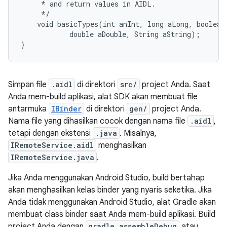
     * and return values in AIDL.

     */

    void basicTypes(int anInt, long aLong, boolean 
            double aDouble, String aString);

Simpan file
.aidl
di direktori
src/
project Anda. Saat
Anda mem-build aplikasi, alat SDK akan membuat file
antarmuka
IBinder
di direktori
gen/
project Anda.
Nama file yang dihasilkan cocok dengan nama file
.aidl
,
tetapi dengan ekstensi
.java
. Misalnya,
IRemoteService.aidl
menghasilkan
IRemoteService.java
.
Jika Anda menggunakan Android Studio, build bertahap
akan menghasilkan kelas binder yang nyaris seketika. Jika
Anda tidak menggunakan Android Studio, alat Gradle akan
membuat class binder saat Anda mem-build aplikasi. Build
project Anda dengan
gradle assembleDebug
atau