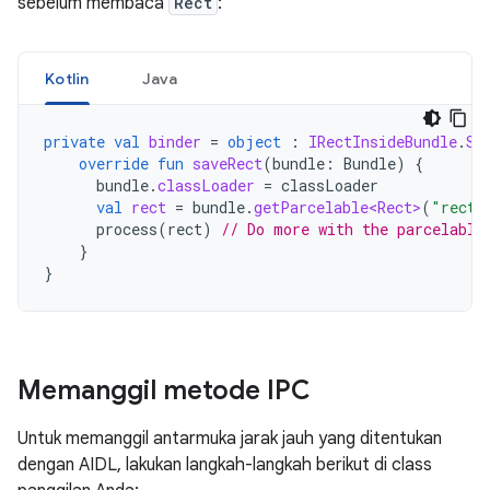
sebelum membaca
Rect
:
Kotlin
Java
private
val
binder
=
object
:
IRectInsideBundle
.
St
override
fun
saveRect
(
bundle
:
Bundle
)
{
bundle
.
classLoader
=
classLoader
val
rect
=
bundle
.
getParcelable<Rect>
(
"rect"
process
(
rect
)
// Do more with the parcelable
}
}
Memanggil metode IPC
Untuk memanggil antarmuka jarak jauh yang ditentukan
dengan AIDL, lakukan langkah-langkah berikut di class