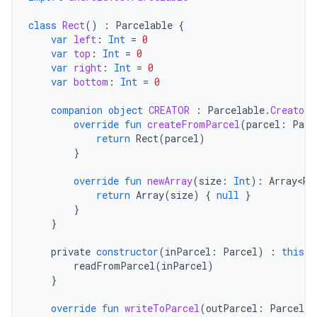
class
Rect
()
:
Parcelable
{
var
left
:
Int
=
0
var
top
:
Int
=
0
var
right
:
Int
=
0
var
bottom
:
Int
=
0
companion
object
CREATOR
:
Parcelable
.
Creator<
override
fun
createFromParcel
(
parcel
:
Parc
return
Rect
(
parcel
)
}
override
fun
newArray
(
size
:
Int
):
Array<Re
return
Array
(
size
)
{
null
}
}
}
private
constructor
(
inParcel
:
Parcel
)
:
this
()
readFromParcel
(
inParcel
)
}
override
fun
writeToParcel
(
outParcel
:
Parcel
,