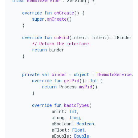
class
RemoteService
:
Service
()
{
override
fun
onCreate
()
{
super
.
onCreate
()
}
override
fun
onBind
(
intent
:
Intent
):
IBinder
{
// Return the interface.
return
binder
}
private
val
binder
=
object
:
IRemoteService
.
S
override
fun
getPid
():
Int
{
return
Process
.
myPid
()
}
override
fun
basicTypes
(
anInt
:
Int
,
aLong
:
Long
,
aBoolean
:
Boolean
,
aFloat
:
Float
,
aDouble
:
Double
,