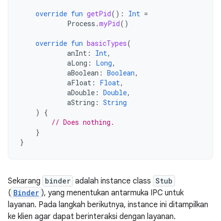
override
fun
getPid
():
Int
=
Process
.
myPid
()
override
fun
basicTypes
(
anInt
:
Int
,
aLong
:
Long
,
aBoolean
:
Boolean
,
aFloat
:
Float
,
aDouble
:
Double
,
aString
:
String
)
{
// Does nothing.
}
}
Sekarang
binder
adalah instance class
Stub
(
Binder
), yang menentukan antarmuka IPC untuk
layanan. Pada langkah berikutnya, instance ini ditampilkan
ke klien agar dapat berinteraksi dengan layanan.