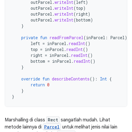
outParcel
.
writeInt
(
left
)
outParcel
.
writeInt
(
top
)
outParcel
.
writeInt
(
right
)
outParcel
.
writeInt
(
bottom
)
}
private
fun
readFromParcel
(
inParcel
:
Parcel
)
{
left
=
inParcel
.
readInt
()
top
=
inParcel
.
readInt
()
right
=
inParcel
.
readInt
()
bottom
=
inParcel
.
readInt
()
}
override
fun
describeContents
():
Int
{
return
0
}
}
Marshalling di class
Rect
sangatlah mudah. Lihat
metode lainnya di
Parcel
untuk melihat jenis nilai lain