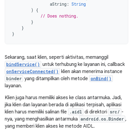
aString
:
String
)
{
// Does nothing.
}
}
}
Sekarang, saat klien, seperti aktivitas, memanggil
bindService()
untuk terhubung ke layanan ini, callback
onServiceConnected()
klien akan menerima instance
binder
yang ditampilkan oleh metode
onBind()
layanan.
Klien juga harus memiliki akses ke class antarmuka. Jadi,
jika klien dan layanan berada di aplikasi terpisah, aplikasi
klien harus memiliki salinan file
.aidl
di direktori
src/
-
nya, yang menghasilkan antarmuka
android.os.Binder
,
yang memberi klien akses ke metode AIDL.