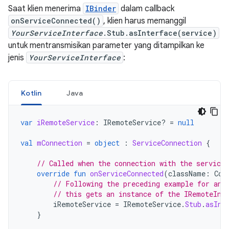
Saat klien menerima
IBinder
dalam callback
onServiceConnected()
, klien harus memanggil
YourServiceInterface
.Stub.asInterface(service)
untuk mentransmisikan parameter yang ditampilkan ke
jenis
YourServiceInterface
:
Kotlin
Java
var
iRemoteService
:
IRemoteService? 
=
null
val
mConnection
=
object
:
ServiceConnection
{
// Called when the connection with the service 
override
fun
onServiceConnected
(
className
:
Com
// Following the preceding example for an 
// this gets an instance of the IRemoteInt
iRemoteService
=
IRemoteService
.
Stub
.
asInt
}