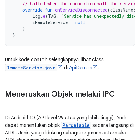
// Called when the connection with the service 
override
fun
onServiceDisconnected
(
className
:
Log
.
e
(
TAG
,
"Service has unexpectedly disco
iRemoteService
=
null
}
}
Untuk kode contoh selengkapnya, lihat class
RemoteService.java
di
ApiDemos
.
Meneruskan Objek melalui IPC
Di Android 10 (API level 29 atau yang lebih tinggi), Anda
dapat menentukan objek
Parcelable
secara langsung di
AIDL. Jenis yang didukung sebagai argumen antarmuka