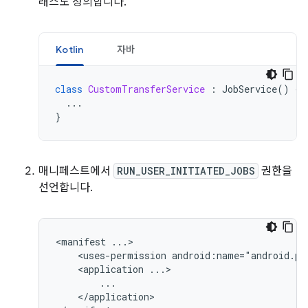
래스도 정의합니다.
Kotlin
자바
class
CustomTransferService
:
JobService
()
{
...
}
매니페스트에서
RUN_USER_INITIATED_JOBS
권한을
선언합니다.
<manifest
<uses-permission
android:name="android.pe
<application
</application>
