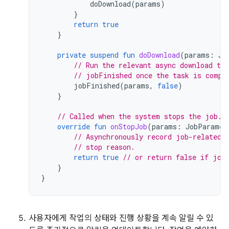
doDownload
(
params
)
}
return
true
}
private
suspend
fun
doDownload
(
params
:
Jo
// Run the relevant async download tas
// jobFinished once the task is compl
jobFinished
(
params
,
false
)
}
// Called when the system stops the job.
override
fun
onStopJob
(
params
:
JobParamet
// Asynchronously record job-related 
// stop reason.
return
true
// or return false if job
}
}
사용자에게 작업의 상태와 진행 상황을 계속 알릴 수 있