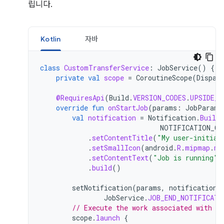
립니다.
Kotlin
자바
class
CustomTransferService
:
JobService
()
{
private
val
scope
=
CoroutineScope
(
Dispat
@RequiresApi
(
Build
.
VERSION_CODES
.
UPSIDE_D
override
fun
onStartJob
(
params
:
JobParame
val
notification
=
Notification
.
Builde
NOTIFICATION_CH
.
setContentTitle
(
"My user-initiat
.
setSmallIcon
(
android
.
R
.
mipmap
.
my
.
setContentText
(
"Job is running"
)
.
build
()
setNotification
(
params
,
notification
.
JobService
.
JOB_END_NOTIFICATI
// Execute the work associated with t
scope
.
launch
{