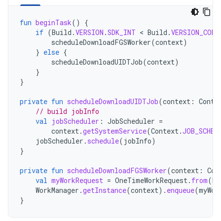
fun
beginTask
()
{
if
(
Build
.
VERSION
.
SDK_INT
<
Build
.
VERSION_CODE
scheduleDownloadFGSWorker
(
context
)
}
else
{
scheduleDownloadUIDTJob
(
context
)
}
}
private
fun
scheduleDownloadUIDTJob
(
context
:
Conte
// build jobInfo
val
jobScheduler
:
JobScheduler
=
context
.
getSystemService
(
Context
.
JOB_SCHED
jobScheduler
.
schedule
(
jobInfo
)
}
private
fun
scheduleDownloadFGSWorker
(
context
:
Con
val
myWorkRequest
=
OneTimeWorkRequest
.
from
(
Do
WorkManager
.
getInstance
(
context
).
enqueue
(
myWor
}