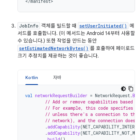
JobInfo
객체를 빌드할 때
setUserInitiated()
메
서드를 호출합니다. (이 메서드는 Android 14부터 사용할
수 있습니다.) 또한 작업을 만드는 동안
setEstimatedNetworkBytes()
를 호출하여 페이로드
크기 추정치를 제공하는 것이 좋습니다.
Kotlin
자바
val
networkRequestBuilder
=
NetworkRequest
.
Bui
// Add or remove capabilities based o
// For example, this code specifies t
// unless there's a connection to the
// network), and the connection doesn
.
addCapability
(
NET_CAPABILITY_INTERNE
.
addCapability
(
NET_CAPABILITY_NOT_MET
.
build
()