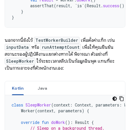
assertThat
(
result
,
`is`
(
Result
.
success
()))
}
}
นอกจากนี้ยังใช้
TestWorkerBuilder
เพื่อตั้งค่าแท็ก เช่น
inputData
หรือ
runAttemptCount
เพื่อให้คุณยืนยัน
สถานะของผู้ปฏิบัติงานแยกต่างหากได้ พิจารณา ตัวอย่างที่
SleepWorker
ใช้ระยะเวลาสลีปเป็นข้อมูลอินพุต แทนที่จะ
เป็นการเจาะจงที่ตัวพนักงานเอง:
Kotlin
Java
class
SleepWorker
(
context
:
Context
,
parameters
:
Wo
Worker
(
context
,
parameters
)
{
override
fun
doWork
():
Result
{
// Sleep on a background thread.