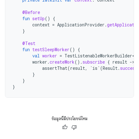
@Before
fun
setUp
()
{
context
=
ApplicationProvider
.
getApplicati
}
@Test
fun
testSleepWorker
()
{
val
worker
=
TestListenableWorkerBuilder<S
worker
.
createWork
().
subscribe
{
result
-
assertThat
(
result
,
`is`
(
Result
.
success
}
}
}
ข้อมูลนี้มีประโยชน์ไหม