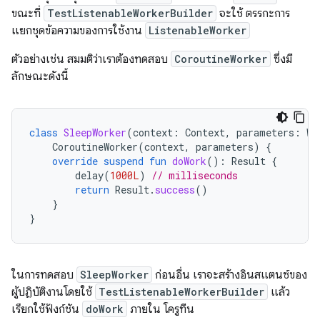
ขณะที่
TestListenableWorkerBuilder
จะใช้ ตรรกะการ
แยกชุดข้อความของการใช้งาน
ListenableWorker
ตัวอย่างเช่น สมมติว่าเราต้องทดสอบ
CoroutineWorker
ซึ่งมี
ลักษณะดังนี้
class
SleepWorker
(
context
:
Context
,
parameters
:
Wo
CoroutineWorker
(
context
,
parameters
)
{
override
suspend
fun
doWork
():
Result
{
delay
(
1000L
)
// milliseconds
return
Result
.
success
()
}
}
ในการทดสอบ
SleepWorker
ก่อนอื่น เราจะสร้างอินสแตนซ์ของ
ผู้ปฏิบัติงานโดยใช้
TestListenableWorkerBuilder
แล้ว
เรียกใช้ฟังก์ชัน
doWork
ภายใน โครูทีน