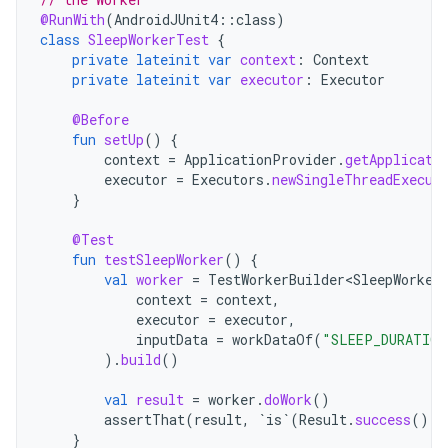
@RunWith
(
AndroidJUnit4
::
class
)
class
SleepWorkerTest
{
private
lateinit
var
context
:
Context
private
lateinit
var
executor
:
Executor
@Before
fun
setUp
()
{
context
=
ApplicationProvider
.
getApplicati
executor
=
Executors
.
newSingleThreadExecut
}
@Test
fun
testSleepWorker
()
{
val
worker
=
TestWorkerBuilder<SleepWorker
context
=
context
,
executor
=
executor
,
inputData
=
workDataOf
(
"SLEEP_DURATION
).
build
()
val
result
=
worker
.
doWork
()
assertThat
(
result
,
`is`
(
Result
.
success
()))
}