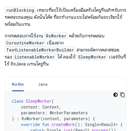
runBlocking
เหมาะที่จะใช้เป็นเครื่องมือสร้างโครูทีนสำหรับการ
ทดสอบของคุณ ดังนั้นโค้ด ที่จะทำงานแบบไม่พร้อมกันจะเรียกใช้
พร้อมกันแทน
การทดสอบการใช้งาน
RxWorker
คล้ายกับการทดสอบ
CoroutineWorker
เนื่องจาก
TestListenableWorkerBuilder
สามารถจัดการคลาสย่อย
ของ
ListenableWorker
ได้ ลองใช้
SleepWorker
เวอร์ชันที่
ใช้ RxJava แทนโครูทีน
Kotlin
Java
class
SleepWorker
(
context
:
Context
,
parameters
:
WorkerParameters
)
:
RxWorker
(
context
,
parameters
)
{
override
fun
createWork
():
Single<Result>
{
return
Single
.
just
(
Result
.
success
())