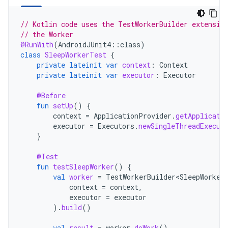
// Kotlin code uses the TestWorkerBuilder extensio
// the Worker
@RunWith
(
AndroidJUnit4
::
class
)
class
SleepWorkerTest
{
private
lateinit
var
context
:
Context
private
lateinit
var
executor
:
Executor
@Before
fun
setUp
()
{
context
=
ApplicationProvider
.
getApplicati
executor
=
Executors
.
newSingleThreadExecut
}
@Test
fun
testSleepWorker
()
{
val
worker
=
TestWorkerBuilder<SleepWorker
context
=
context
,
executor
=
executor
).
build
()
val
result
=
worker
.
doWork
()