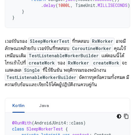
.
delay
(
1000L
,
TimeUnit
.
MILLISECONDS
)
}
}
เวอร์ชันของ
SleepWorkerTest
ที่ทดสอบ
RxWorker
อาจมี
ลักษณะคล้ายกับ เวอร์ชันที่ทดสอบ
CoroutineWorker
คุณใช้
เหมือนเดิม
TestListenableWorkerBuilder
แต่ตอนนี้ได้
โทรเข้าไปที่
createWork
ของ
RxWorker
createWork
จะ
แสดงผล
Single
ที่ใช้ยืนยัน พฤติกรรมของพนักงาน
TestListenableWorkerBuilder
จัดการชุดข้อความทั้งหมด มี
ความซับซ้อนและเรียกใช้โค้ดผู้ปฏิบัติงานควบคู่กัน
Kotlin
Java
@RunWith
(
AndroidJUnit4
::
class
)
class
SleepWorkerTest
{
private
lateinit
var
context
:
Context