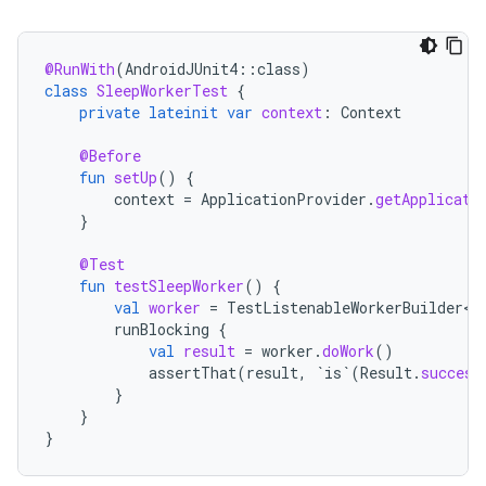
@RunWith
(
AndroidJUnit4
::
class
)
class
SleepWorkerTest
{
private
lateinit
var
context
:
Context
@Before
fun
setUp
()
{
context
=
ApplicationProvider
.
getApplicati
}
@Test
fun
testSleepWorker
()
{
val
worker
=
TestListenableWorkerBuilder<S
runBlocking
{
val
result
=
worker
.
doWork
()
assertThat
(
result
,
`is`
(
Result
.
success
}
}
}