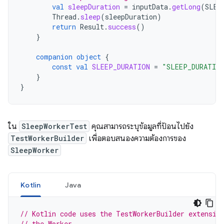
val
sleepDuration
=
inputData
.
getLong
(
SLEE
Thread
.
sleep
(
sleepDuration
)
return
Result
.
success
()
}
companion
object
{
const
val
SLEEP_DURATION
=
"SLEEP_DURATIO
}
}
ใน
SleepWorkerTest
คุณสามารถระบุข้อมูลที่ป้อนไปยัง
TestWorkerBuilder
เพื่อตอบสนองความต้องการของ
SleepWorker
Kotlin
Java
// Kotlin code uses the TestWorkerBuilder extensio
// the Worker