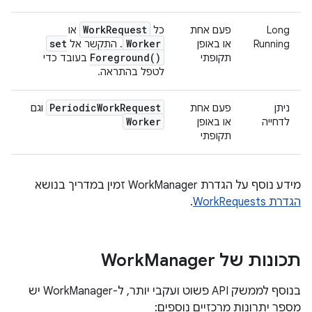
Work
Request
Long
פעם אחת
כל
או
set
Worker
Running
או באופן
. התקשר אל
Foreground(
)
תקופתי
בעובד כדי
לטפל בהתראה.
Periodic
Work
Request
ניתן
פעם אחת
וגם
Worker
לדחייה
או באופן
תקופתי
מידע נוסף על הגדרת WorkManager זמין במדריך בנושא
הגדרת WorkRequests
.
תכונות של Work
Manager
בנוסף לממשק API פשוט ועקבי יותר, ל-WorkManager יש
מספר יתרונות מרכזיים נוספים: