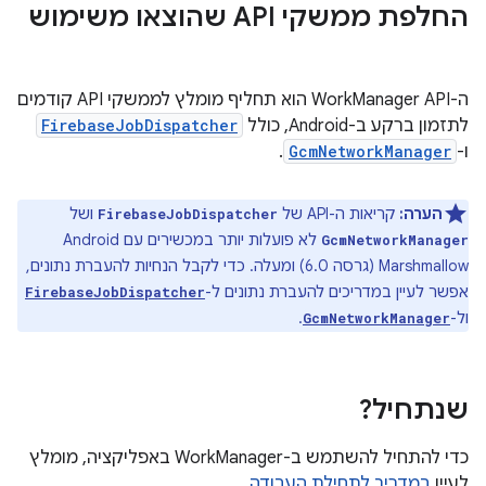
החלפת ממשקי API שהוצאו משימוש
ה-WorkManager API הוא תחליף מומלץ לממשקי API קודמים
לתזמון ברקע ב-Android, כולל
FirebaseJobDispatcher
ו-
GcmNetworkManager
.
הערה:
קריאות ה-API של
ושל
FirebaseJobDispatcher
לא פועלות יותר במכשירים עם Android
GcmNetworkManager
Marshmallow (גרסה 6.0) ומעלה. כדי לקבל הנחיות להעברת נתונים,
אפשר לעיין במדריכים להעברת נתונים ל-
FirebaseJobDispatcher
ול-
.
GcmNetworkManager
שנתחיל?
כדי להתחיל להשתמש ב-WorkManager באפליקציה, מומלץ
לעיין
במדריך לתחילת העבודה
.