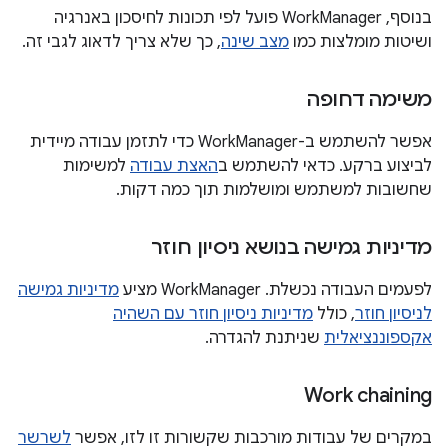
בנוסף, WorkManager פועל לפי תכונות לחיסכון באנרגיה
ושיטות מומלצות כמו
מצב שינה
, כך שלא צריך לדאוג לגבי זה.
משימה דחופה
אפשר להשתמש ב-WorkManager כדי לתזמן עבודה מיידית
לביצוע ברקע. כדאי להשתמש ב
האצת עבודה
למשימות
שחשובות למשתמש ומושלמות תוך כמה דקות.
מדיניות גמישה בנושא ניסיון חוזר
לפעמים העבודה נכשלת. ‫WorkManager מציע
מדיניות גמישה
לניסיון חוזר
, כולל
מדיניות ניסיון חוזר עם השהיה
אקספוננציאלית
שניתנת להגדרה.
Work chaining
במקרים של עבודות מורכבות שקשורות זו לזו, אפשר
לשרשר