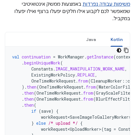
משימות עבודה נפרדות
באמצעות ממשק אינטואיטיבי
שמאפשר לכם לקבוע אילו חלקים יפעלו ברצף ואילו יפעלו
במקביל.
Java
Kotlin
val
continuation
=
WorkManager
.
getInstance
(
context
.
beginUniqueWork
(
Constants
.
IMAGE_MANIPULATION_WORK_NAME
,
ExistingWorkPolicy
.
REPLACE
,
OneTimeWorkRequest
.
from
(
CleanupWorker
::
cla
).
then
(
OneTimeWorkRequest
.
from
(
WaterColorFilte
.
then
(
OneTimeWorkRequest
.
from
(
GrayScaleFilterW
.
then
(
OneTimeWorkRequest
.
from
(
BlurEffectFilter
.
then
(
if
(
save
)
{
workRequest<SaveImageToGalleryWorker>
(
}
else
/* upload */
{
workRequest<UploadWorker>
(
tag
=
Consta