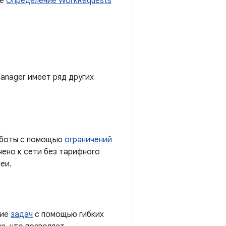
ве
Определение WorkRequests
anager имеет ряд других
работы с помощью
ограничений
чено к сети без тарифного
еи.
ние
задач
с помощью гибких