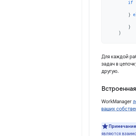
if
}
e
}
)
Для каждой ра
задач в цепоч
другую.
Встроенная
WorkManager
л
ваших собстве
Примечание
являются взаим