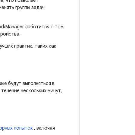
а, что позволяет
менять группы задач
orkManager заботится о том,
тройства.
чших практик, таких как
ые будут выполняться в
 течение нескольких минут,
торных попыток
, включая