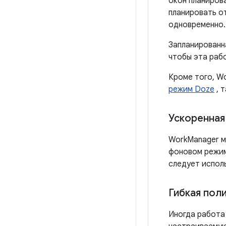
окон планирова
планировать о
одновременно.
Запланированна
чтобы эта раб
Кроме того, W
режим Doze
, 
Ускоренная
WorkManager м
фоновом режим
следует испол
Гибкая пол
Иногда работа