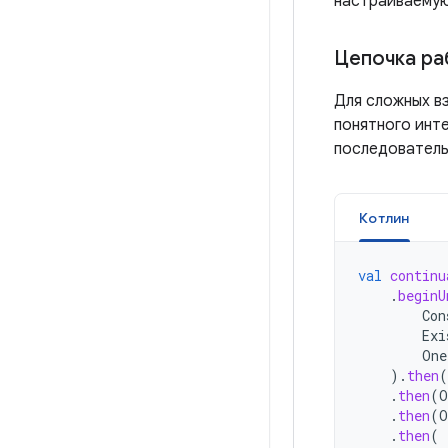
настраиваему
Цепочка ра
Для сложных в
понятного инт
последовательн
Котлин
val
continu
.
beginU
Con
Exi
One
).
then
(
.
then
(
O
.
then
(
O
.
then
(