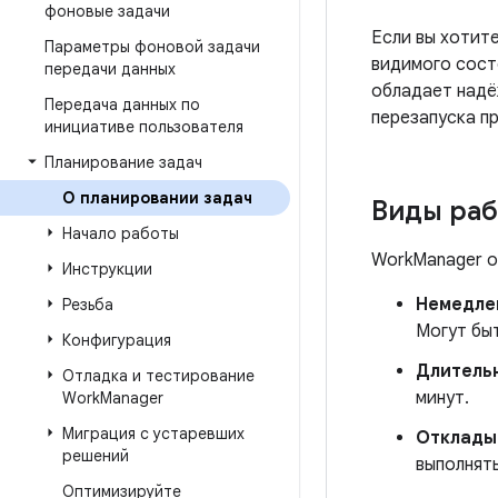
фоновые задачи
Если вы хотит
Параметры фоновой задачи
видимого сост
передачи данных
обладает надё
Передача данных по
перезапуска п
инициативе пользователя
Планирование задач
О планировании задач
Виды раб
Начало работы
WorkManager о
Инструкции
Немедле
Резьба
Могут бы
Конфигурация
Длитель
Отладка и тестирование
минут.
Work
Manager
Миграция с устаревших
Отклады
решений
выполнят
Оптимизируйте