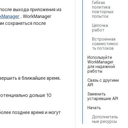
Гибкая
политика
 после выхода приложения из
повторных
kManager
. WorkManager
попыток
ам сохраняться после
Цепочка
работ
Встроенная
совместимос
ть потоков
Используйте
WorkManager
для надежной
работы
вершить в ближайшее время.
Связь с другими
API
Заменить
 потенциально дольше 10
устаревшие API
Начать
более позднее время и могут
Дополнитель
ные ресурсы