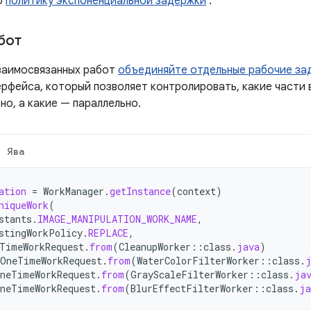
ю
политику экспоненциальной задержки
.
бот
заимосвязанных работ
объединяйте отдельные рабочие за
ерфейса, который позволяет контролировать, какие части
о, а какие — параллельно.
Ява
ation
=
WorkManager
.
getInstance
(
context
)
niqueWork
(
stants
.
IMAGE_MANIPULATION_WORK_NAME
,
stingWorkPolicy
.
REPLACE
,
TimeWorkRequest
.
from
(
CleanupWorker
::
class
.
java
)
OneTimeWorkRequest
.
from
(
WaterColorFilterWorker
::
class
.
neTimeWorkRequest
.
from
(
GrayScaleFilterWorker
::
class
.
ja
neTimeWorkRequest
.
from
(
BlurEffectFilterWorker
::
class
.
ja