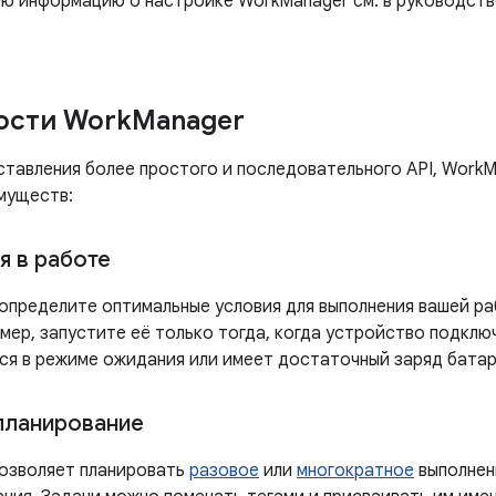
ю информацию о настройке WorkManager см. в руководст
ости Work
Manager
тавления более простого и последовательного API, WorkM
муществ:
я в работе
определите оптимальные условия для выполнения вашей 
мер, запустите её только тогда, когда устройство подклю
тся в режиме ожидания или имеет достаточный заряд батар
планирование
озволяет планировать
разовое
или
многократное
выполне