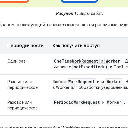
Рисунок 1
: Виды работ.
бразом, в следующей таблице описываются различные виды
Периодичность
Как получить доступ
One
Time
Work
Request
Worker
Один раз
и
. Д
set
Expedited(
)
вызовите
в OneTim
Work
Request
Worker
Разовое или
Любой
или
. 
периодическое
в Worker для обработки уведомления.
Periodic
Work
Request
Worker
Разовое или
и
.
периодическое