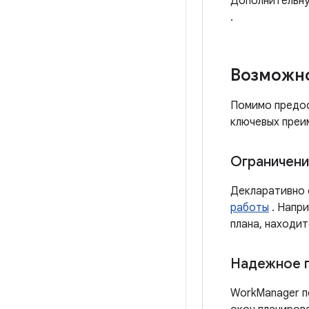
Дополнительну
.
Возможн
Помимо предос
ключевых преи
Ограничени
Декларативно 
работы
. Напри
плана, находи
Надежное 
WorkManager п