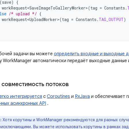
(
save
)
{
workRequest<SaveImageToGalleryWorker>
(
tag
=
Constants
.
lse
/* upload */
{
workRequest<UploadWorker>
(
tag
=
Constants
.
TAG_OUTPUT
)
бочей задачи вы можете
определить входные и выходные 
ку WorkManager автоматически передаёт выходные данные 
 совместимость потоков
егко интегрируется
с
Coroutines
и
RxJava
и обеспечивает г
нных асинхронных API
.
:
Хотя корутины и WorkManager рекомендуются для разных случа
оисключающими. Вы можете использовать корутины в рамках зад