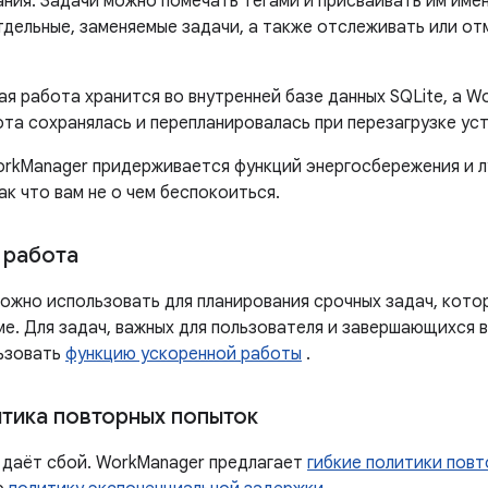
ния. Задачи можно помечать тегами и присваивать им имен
тдельные, заменяемые задачи, а также отслеживать или от
я работа хранится во внутренней базе данных SQLite, а W
ота сохранялась и перепланировалась при перезагрузке ус
orkManager придерживается функций энергосбережения и лу
так что вам не о чем беспокоиться.
 работа
ожно использовать для планирования срочных задач, котор
е. Для задач, важных для пользователя и завершающихся в
ьзовать
функцию ускоренной работы
.
итика повторных попыток
 даёт сбой. WorkManager предлагает
гибкие политики пов