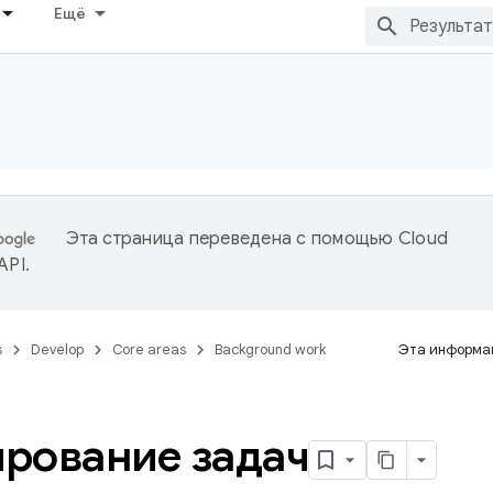
Ещё
Эта страница переведена с помощью
Cloud
 API
.
s
Develop
Core areas
Background work
Эта информац
рование задач