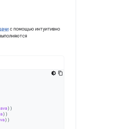
дачи
с помощью интуитивно
 выполняются
java
))
va
))
va
))