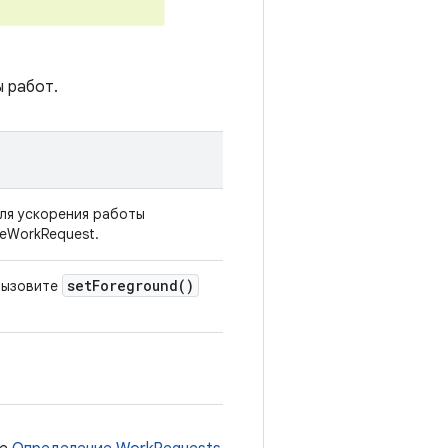
 работ.
ля ускорения работы
eWorkRequest.
set
Foreground(
)
Вызовите