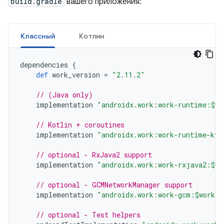
build.gradle
вашего приложения:
Классный
Котлин
dependencies
{
def
work_version
=
"2.11.2"
// (Java only)
implementation
"androidx.work:work-runtime:$wo
// Kotlin + coroutines
implementation
"androidx.work:work-runtime-ktx
// optional - RxJava2 support
implementation
"androidx.work:work-rxjava2:$wo
// optional - GCMNetworkManager support
implementation
"androidx.work:work-gcm:$work_v
// optional - Test helpers