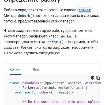
Работа определяется с помощью класса
Worker
.
Метод
doWork()
выполняется асинхронно в фоновом
потоке, предоставленном WorkManager.
Чтобы создать некоторую работу для выполнения
WorkManager, расширьте класс
Worker
и
переопределите метод
doWork()
. Например, чтобы
создать
Worker
, который загружает изображения,
вы можете сделать следующее:
Котлин
Ява
class
UploadWorker
(
appContext
:
Context
,
workerPara
Worker
(
appContext
,
workerParams
)
{
override
fun
doWork
():
Result
{
// Do the work here--in this case, upload t