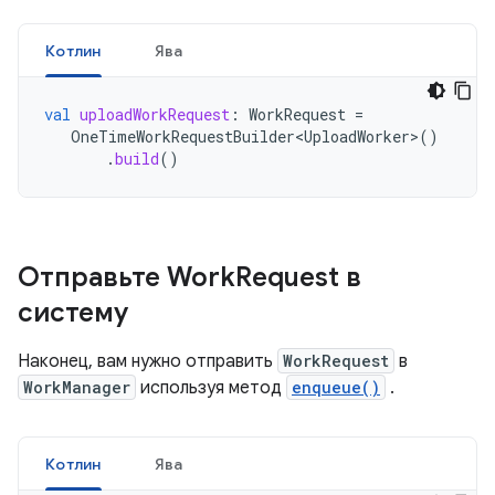
Котлин
Ява
val
uploadWorkRequest
:
WorkRequest
=
OneTimeWorkRequestBuilder<UploadWorker>
()
.
build
()
Отправьте Work
Request в
систему
Наконец, вам нужно отправить
WorkRequest
в
WorkManager
используя метод
enqueue()
.
Котлин
Ява