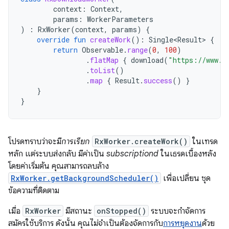
context
:
Context
,
params
:
WorkerParameters
)
:
RxWorker
(
context
,
params
)
{
override
fun
createWork
():
Single<Result>
{
return
Observable
.
range
(
0
,
100
)
.
flatMap
{
download
(
"https://www.e
.
toList
()
.
map
{
Result
.
success
()
}
}
}
โปรดทราบว่าจะมี
การเรียก
RxWorker.createWork()
ในเทรด
หลัก แต่ระบบส่งกลับ มีค่าเป็น
subscriptiond
ในเธรดเบื้องหลัง
โดยค่าเริ่มต้น คุณสามารถลบล้าง
RxWorker.getBackgroundScheduler()
เพื่อเปลี่ยน ชุด
ข้อความที่ติดตาม
เมื่อ
RxWorker
มีสถานะ
onStopped()
ระบบจะกำจัดการ
สมัครใช้บริการ ดังนั้น คุณไม่จำเป็นต้องจัดการกับ
การหยุดงาน
ด้วย