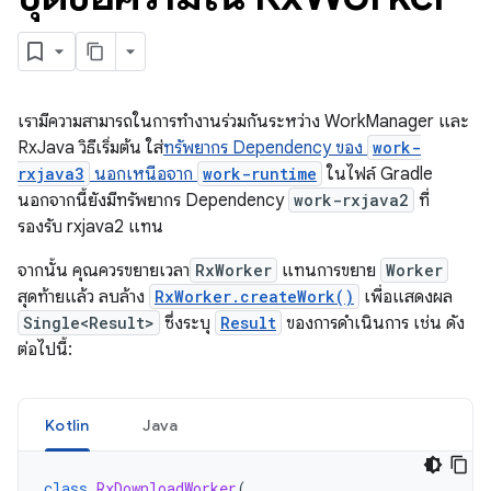
เรามีความสามารถในการทำงานร่วมกันระหว่าง WorkManager และ
RxJava วิธีเริ่มต้น ใส่
ทรัพยากร Dependency ของ
work-
rxjava3
นอกเหนือจาก
work-runtime
ในไฟล์ Gradle
นอกจากนี้ยังมีทรัพยากร Dependency
work-rxjava2
ที่
รองรับ rxjava2 แทน
จากนั้น คุณควรขยายเวลา
RxWorker
แทนการขยาย
Worker
สุดท้ายแล้ว ลบล้าง
RxWorker.createWork()
เพื่อแสดงผล
Single<Result>
ซึ่งระบุ
Result
ของการดำเนินการ เช่น ดัง
ต่อไปนี้:
Kotlin
Java
class
RxDownloadWorker
(