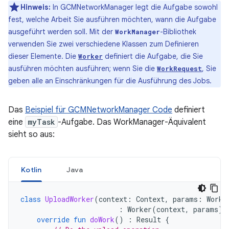
Hinweis:
In GCMNetworkManager legt die Aufgabe sowohl
fest, welche Arbeit Sie ausführen möchten, wann die Aufgabe
ausgeführt werden soll. Mit der
-Bibliothek
WorkManager
verwenden Sie zwei verschiedene Klassen zum Definieren
dieser Elemente. Die
definiert die Aufgabe, die Sie
Worker
ausführen möchten ausführen; wenn Sie die
, Sie
WorkRequest
geben alle an Einschränkungen für die Ausführung des Jobs.
Das
Beispiel für GCMNetworkManager Code
definiert
eine
myTask
-Aufgabe. Das WorkManager-Äquivalent
sieht so aus:
Kotlin
Java
class
UploadWorker
(
context
:
Context
,
params
:
Worke
:
Worker
(
context
,
params
)
override
fun
doWork
()
:
Result
{