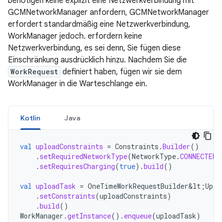
benötigen keine explizit eine Netzwerkverbindung mit
GCMNetworkManager anfordern, GCMNetworkManager
erfordert standardmäßig eine Netzwerkverbindung,
WorkManager jedoch. erfordern keine
Netzwerkverbindung, es sei denn, Sie fügen diese
Einschränkung ausdrücklich hinzu. Nachdem Sie die
WorkRequest
definiert haben, fügen wir sie dem
WorkManager in die Warteschlange ein.
Kotlin
Java
val
uploadConstraints
=
Constraints
.
Builder
()
.
setRequiredNetworkType
(
NetworkType
.
CONNECTED
)
.
setRequiresCharging
(
true
).
build
()
val
uploadTask
=
OneTimeWorkRequestBuilder&lt
;
Uplo
.
setConstraints
(
uploadConstraints
)
.
build
()
WorkManager
.
getInstance
().
enqueue
(
uploadTask
)