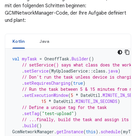
mit den folgenden Schritten beginnen:
GCMNetworkManager-Code, der Ihre Aufgabe definiert
und plant:
Kotlin
Java
val
myTask
=
OneoffTask
.
Builder
()
// setService() says what class does the work
.
setService
(
MyUploadService
::
class
.
java
)
// Don't run the task unless device is chargin
.
setRequiresCharging
(
true
)
// Run the task between 5 & 15 minutes from no
.
setExecutionWindow
(
5
*
DateUtil
.
MINUTE_IN_SEC
15
*
DateUtil
.
MINUTE_IN_SECONDS
)
// Define a unique tag for the task
.
setTag
(
"test-upload"
)
// ...finally, build the task and assign its v
.
build
()
GcmNetworkManager
.
getInstance
(
this
).
schedule
(
myTas