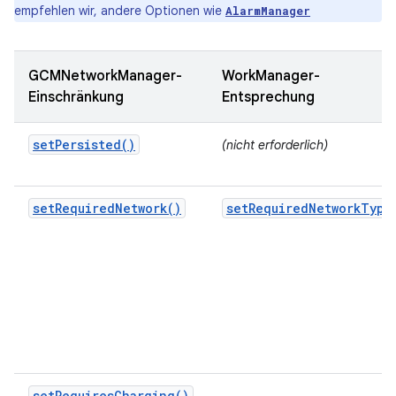
empfehlen wir, andere Optionen wie
AlarmManager
GCMNetworkManager-
WorkManager-
Einschränkung
Entsprechung
setPersisted()
(nicht erforderlich)
setRequiredNetwork()
setRequiredNetworkType
setRequiresCharging()