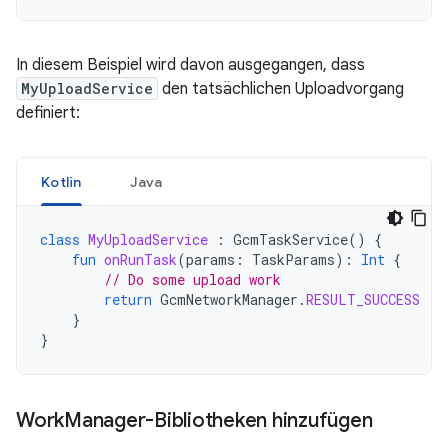
In diesem Beispiel wird davon ausgegangen, dass
MyUploadService
den tatsächlichen Uploadvorgang
definiert:
Kotlin
Java
class
MyUploadService
:
GcmTaskService
()
{
fun
onRunTask
(
params
:
TaskParams
):
Int
{
// Do some upload work
return
GcmNetworkManager
.
RESULT_SUCCESS
}
}
Work
Manager-Bibliotheken hinzufügen