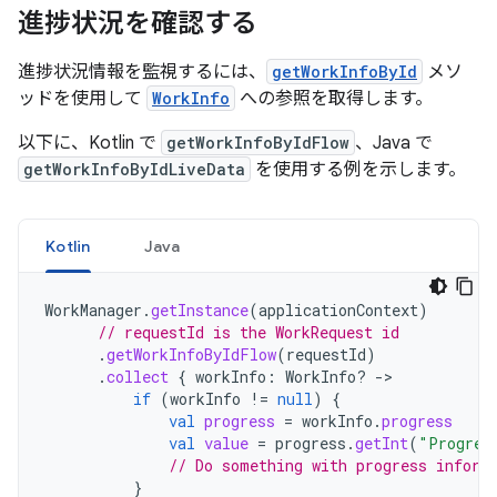
進捗状況を確認する
進捗状況情報を監視するには、
getWorkInfoById
メソ
ッドを使用して
WorkInfo
への参照を取得します。
以下に、Kotlin で
getWorkInfoByIdFlow
、Java で
getWorkInfoByIdLiveData
を使用する例を示します。
Kotlin
Java
WorkManager
.
getInstance
(
applicationContext
)
// requestId is the WorkRequest id
.
getWorkInfoByIdFlow
(
requestId
)
.
collect
{
workInfo
:
WorkInfo? 
-
if
(
workInfo
!=
null
)
{
val
progress
=
workInfo
.
progress
val
value
=
progress
.
getInt
(
"Progres
// Do something with progress inform
}