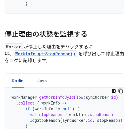
}
停止理由の状態を監視する
Worker
が停止した理由をデバッグするに
は、
WorkInfo.getStopReason()
を呼び出して停止理由
をログに記録します。
Kotlin
Java
workManager
.
getWorkInfoByIdFlow
(
syncWorker
.
id
)
.
collect
{
workInfo
-
if
(
workInfo
!=
null
)
{
val
stopReason
=
workInfo
.
stopReason
logStopReason
(
syncWorker
.
id
,
stopReason
)
}