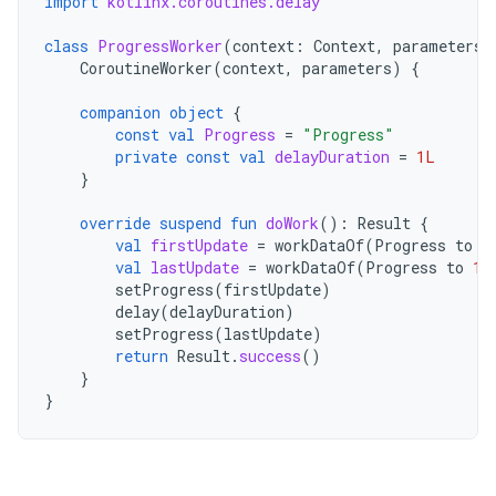
import
kotlinx.coroutines.delay
class
ProgressWorker
(
context
:
Context
,
parameters
:
CoroutineWorker
(
context
,
parameters
)
{
companion
object
{
const
val
Progress
=
"Progress"
private
const
val
delayDuration
=
1L
}
override
suspend
fun
doWork
():
Result
{
val
firstUpdate
=
workDataOf
(
Progress
to
0
val
lastUpdate
=
workDataOf
(
Progress
to
10
setProgress
(
firstUpdate
)
delay
(
delayDuration
)
setProgress
(
lastUpdate
)
return
Result
.
success
()
}
}