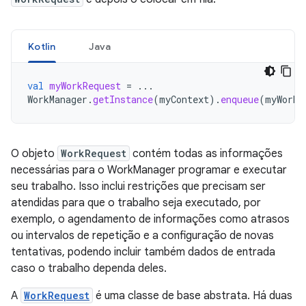
Kotlin
Java
val
myWorkRequest
=
...
WorkManager
.
getInstance
(
myContext
).
enqueue
(
myWorkR
O objeto
WorkRequest
contém todas as informações
necessárias para o WorkManager programar e executar
seu trabalho. Isso inclui restrições que precisam ser
atendidas para que o trabalho seja executado, por
exemplo, o agendamento de informações como atrasos
ou intervalos de repetição e a configuração de novas
tentativas, podendo incluir também dados de entrada
caso o trabalho dependa deles.
A
WorkRequest
é uma classe de base abstrata. Há duas