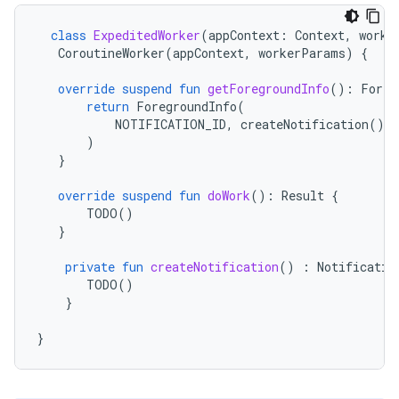
class
ExpeditedWorker
(
appContext
:
Context
,
worke
CoroutineWorker
(
appContext
,
workerParams
)
{
override
suspend
fun
getForegroundInfo
():
Foreg
return
ForegroundInfo
(
NOTIFICATION_ID
,
createNotification
()
)
}
override
suspend
fun
doWork
():
Result
{
TODO
()
}
private
fun
createNotification
()
:
Notificatio
TODO
()
}
}