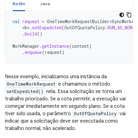
Kotlin
Java
val
request
=
OneTimeWorkRequestBuilder<SyncWorker
<
b
>
.
setExpedited
(
OutOfQuotaPolicy
.
RUN_AS_NON_E
.
build
()
WorkManager
.
getInstance
(
context
)
.
enqueue
(
request
)
Nesse exemplo, inicializamos uma instância da
OneTimeWorkRequest
e chamamos o método
setExpedited()
nela. Essa solicitação se torna um
trabalho priorizado. Se a cota permitir, a execução vai
começar imediatamente em segundo plano. Se a cota
tiver sido usada, o parâmetro
OutOfQuotaPolicy
vai
indicar que a solicitação deve ser executada como
trabalho normal, não acelerado.