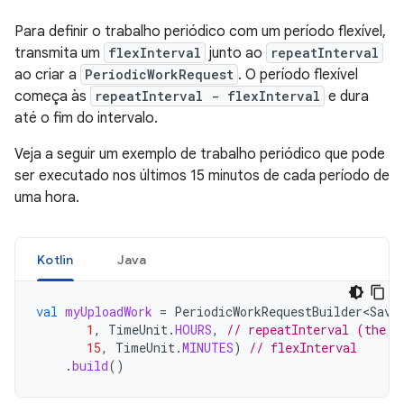
Para definir o trabalho periódico com um período flexível,
transmita um
flexInterval
junto ao
repeatInterval
ao criar a
PeriodicWorkRequest
. O período flexível
começa às
repeatInterval - flexInterval
e dura
até o fim do intervalo.
Veja a seguir um exemplo de trabalho periódico que pode
ser executado nos últimos 15 minutos de cada período de
uma hora.
Kotlin
Java
val
myUploadWork
=
PeriodicWorkRequestBuilder<Save
1
,
TimeUnit
.
HOURS
,
// repeatInterval (the p
15
,
TimeUnit
.
MINUTES
)
// flexInterval
.
build
()