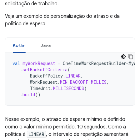
solicitação de trabalho.
Veja um exemplo de personalização do atraso e da
política de espera.
Kotlin
Java
val
myWorkRequest
=
OneTimeWorkRequestBuilder<MyWo
.
setBackoffCriteria
(
BackoffPolicy
.
LINEAR
,
WorkRequest
.
MIN_BACKOFF_MILLIS
,
TimeUnit
.
MILLISECONDS
)
.
build
()
Nesse exemplo, o atraso de espera mínimo é definido
como o valor mínimo permitido, 10 segundos. Como a
política é
LINEAR
, o intervalo de repetição aumentará