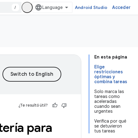
/
Android Studio
Acceder
En esta página
Elige
restricciones
óptimas y
combina tareas
Solo marca las
tareas como
aceleradas
¿Te resultó útil?
cuando sean
urgentes
Verifica por qué
tería para
se detuvieron
tus tareas