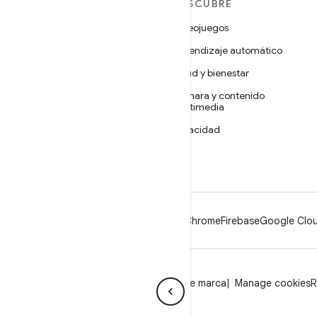
MÁS ANDROID
DESCUBRE
Android
Videojuegos
Android para empresas
Aprendizaje automático
Seguridad
Salud y bienestar
Código abierto
Cámara y contenido
multimedia
Noticias
Privacidad
Blog
5G
Podcasts
Android
Chrome
Firebase
Google Clou
Privacidad
Licencia
Lineamientos de marca
Manage cookies
R