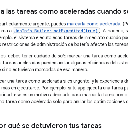
a las tareas como aceleradas cuando s
 particularmente urgente, puedes
marcarla como acelerada
. (
lama a
JobInfo.Builder.setExpedited(true)
). Al hacerlo, 
emplo, el sistema ejecuta esas tareas de inmediato cuando pu
s restricciones de administración de batería afecten las tarea
vos, debes tener cuidado de
solo
marcar una tarea como acele
s tareas aceleradas pueden anular algunas eficiencias del sis
 si no estuvieran marcadas de esa manera.
ar una tarea como acelerada si es urgente, y la experiencia de
a más en ejecutarse. Por ejemplo, si tu app ejecuta una tarea 
oridad, ese es un motivo adecuado para marcar la tarea como
a tarea como acelerada solo para anular las optimizaciones d
por qué se detuvieron tus tareas