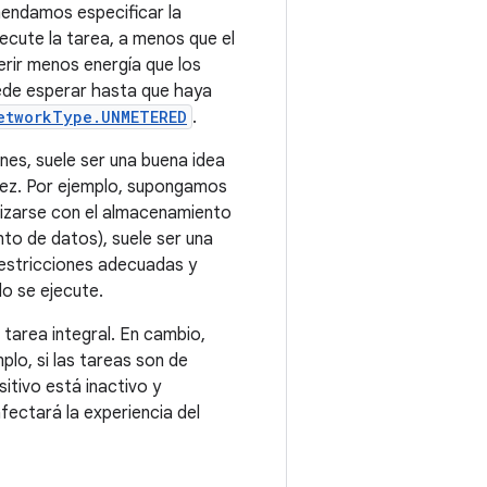
mendamos especificar la
ejecute la tarea, a menos que el
erir menos energía que los
uede esperar hasta que haya
etworkType.UNMETERED
.
ones, suele ser una buena idea
 vez. Por ejemplo, supongamos
nizarse con el almacenamiento
nto de datos), suele ser una
 restricciones adecuadas y
do se ejecute.
 tarea integral. En cambio,
lo, si las tareas son de
itivo está inactivo y
fectará la experiencia del