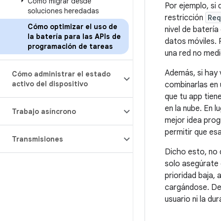
Cómo migrar desde
Por ejemplo, si
soluciones heredadas
restricción
Req
Cómo optimizar el uso de
nivel de baterí
la batería para las APIs de
datos móviles. 
programación de tareas
una red no medi
Además, si hay v
Cómo administrar el estado
activo del dispositivo
combinarlas en 
que tu app tien
en la nube. En 
Trabajo asíncrono
mejor idea prog
permitir que es
Transmisiones
Dicho esto, no 
solo asegúrate 
prioridad baja,
cargándose. De 
usuario ni la dur