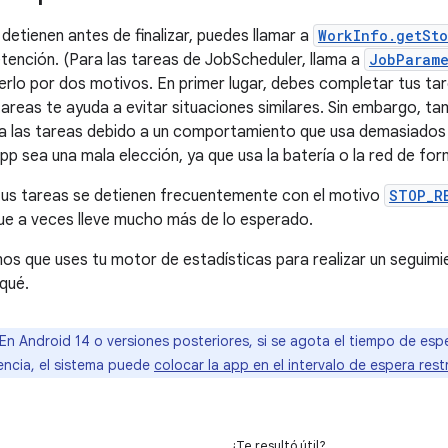
 detienen antes de finalizar, puedes llamar a
WorkInfo.getSt
tención. (Para las tareas de JobScheduler, llama a
JobParame
rlo por dos motivos. En primer lugar, debes completar tus tar
tareas te ayuda a evitar situaciones similares. Sin embargo, ta
a las tareas debido a un comportamiento que usa demasiados 
pp sea una mala elección, ya que usa la batería o la red de for
 tus tareas se detienen frecuentemente con el motivo
STOP_R
que a veces lleve mucho más de lo esperado.
 que uses tu motor de estadísticas para realizar un seguimien
 qué.
En Android 14 o versiones posteriores, si se agota el tiempo de esp
ncia, el sistema puede
colocar la app en el intervalo de espera rest
¿Te resultó útil?