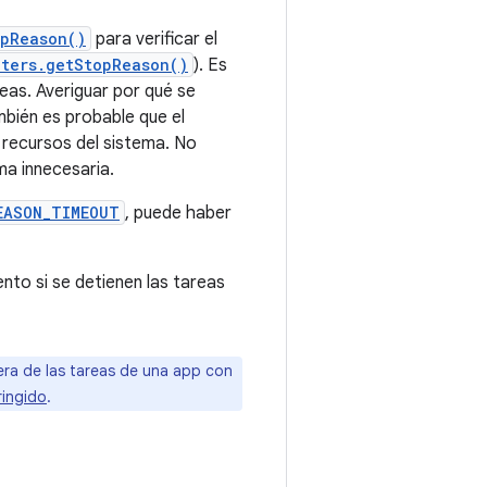
opReason()
para verificar el
ters.getStopReason()
). Es
eas. Averiguar por qué se
mbién es probable que el
recursos del sistema. No
ma innecesaria.
EASON_TIMEOUT
, puede haber
to si se detienen las tareas
era de las tareas de una app con
ringido
.