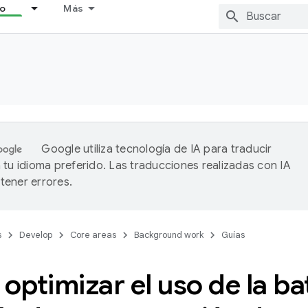
lo
Más
Google utiliza tecnología de IA para traducir
 tu idioma preferido. Las traducciones realizadas con IA
ener errores.
s
Develop
Core areas
Background work
Guías
ptimizar el uso de la ba