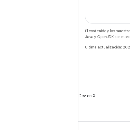
El contenido y las muestr
Java y OpenJDK son marca
Última actualización: 2
X
Sigue a @AndroidDev en X