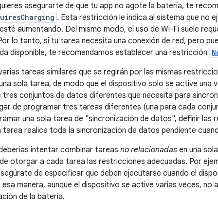
 quieres asegurarte de que tu app no agote la batería, te reco
uiresCharging
. Esta restricción le indica al sistema que no 
a esté aumentando. Del mismo modo, el uso de Wi-Fi suele requ
Por lo tanto, si tu tarea necesita una conexión de red, pero p
da disponible, te recomendamos establecer una restricción
N
arias tareas similares que se regirán por las mismas restricci
una sola tarea, de modo que el dispositivo solo se active una
e tres conjuntos de datos diferentes que necesita para sincro
lugar de programar tres tareas diferentes (una para cada conju
ramar una sola tarea de "sincronización de datos", definir las
a tarea realice toda la sincronización de datos pendiente cuan
deberías intentar combinar tareas
no relacionadas
en una sola
de otorgar a cada tarea las restricciones adecuadas. Por ejemp
 asegúrate de especificar que deben ejecutarse cuando el dispos
esa manera, aunque el dispositivo se active varias veces, no a
ación de la batería.