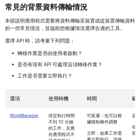
常見的背景資料傳輸情況
本節說明應用程式需要將資料傳輸至裝置或從裝置傳輸資料
的一些常見情況，並協助您根據情況選擇合適的工具。
選擇 API 時，請考量下列問題：
轉移作業是否由使用者啟動？
是否有現有 API 可處理這項轉移作業？
工作是否需要立即執行？
選項
使用時機
時間
範
WorkManager
排定執行時間
可延遲：也可以根
定
不到 10 分鐘
據限制條件調整
在
的工作，且應
立即：如果工作需
背景
在應用程式不
要立即執行，請使