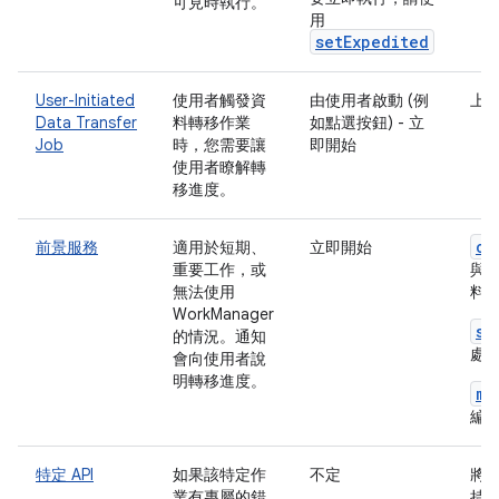
可見時執行。
用
setExpedited
User-Initiated
使用者觸發資
由使用者啟動 (例
上
Data Transfer
料轉移作業
如點選按鈕) - 立
Job
時，您需要讓
即開始
使用者瞭解轉
移進度。
co
前景服務
適用於短期、
立即開始
重要工作，或
與
無法使用
料
WorkManager
sh
的情況。通知
處理
會向使用者說
明轉移進度。
me
編
特定 API
如果該特定作
不定
將
業有專屬的錯
持