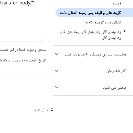
"/develop/background-work/dynamic-sections/background-tasks/___data-transfer-body" %}
زمینه
گزینه های وظیفه پس زمینه انتقال داده
انتقال داده توسط کاربر
زمانبندی کار، زمانبندی کار، زمانبندی کار،
زمانبندی کار
محتوا و نمونه کدها در این صفحه
وضعیت بیداری دستگاه را مدیریت کنید
تاریخ آخرین به‌روزرسانی 2026-02-27 به‌وقت ساعت هماهنگ جهانی.
کار ناهمزمان
پخش می شود
X
AndroidDev@ را در X دنبال کنید