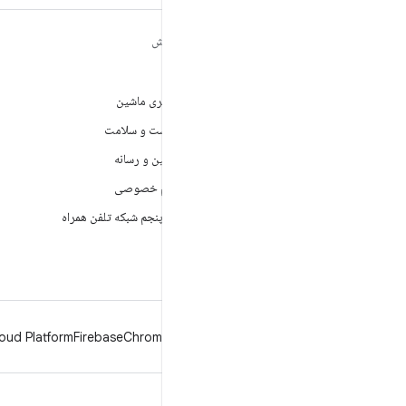
مطالب بیشتر درباره
کاوش
ANDROID
بازی
Android
یادگیری ماشین
Android برای سازمان‌ها
بهداشت و سلامت
امنیت
دوربین و رسانه
منبع آزاد
حریم خصوصی
اخبار
نسل پنجم شبکه تلفن همراه
وبلاگ
پادکست‌ها
oud Platform
Firebase
Chrome
Android