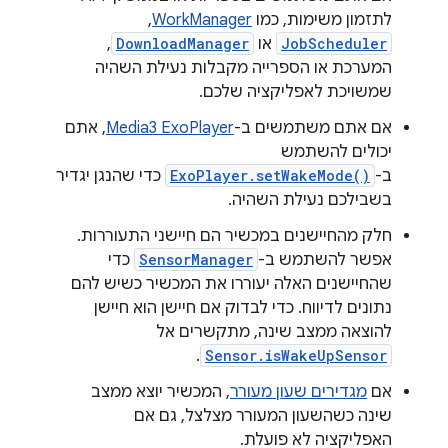
לתזמון משימות, כמו
WorkManager
,
JobScheduler
או
DownloadManager
,
המערכת או הספרייה מקבלות נעילת השהיה
שמשויכת לאפליקציה שלכם.
אם אתם משתמשים ב-
Media3 ExoPlayer
, אתם
יכולים להשתמש
ב-
ExoPlayer.setWakeMode()
כדי שהנגן יגדיר
בשבילכם נעילת השהיה.
חלק מהחיישנים במכשיר הם חיישני התעוררות.
אפשר להשתמש ב-
SensorManager
כדי
שהחיישנים האלה יעוררו את המכשיר כשיש להם
נתונים לדיווח. כדי לבדוק אם חיישן הוא חיישן
להוצאה ממצב שינה, מתקשרים אל
.
Sensor.isWakeUpSensor
אם
מגדירים שעון מעורר
, המכשיר יוצא ממצב
שינה כשהשעון המעורר מצלצל, גם אם
האפליקציה לא פועלת.